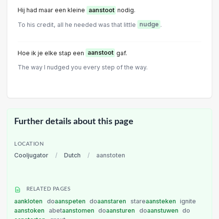
Hij had maar een kleine
aanstoot
nodig.
To his credit, all he needed was that little
nudge
.
Hoe ik je elke stap een
aanstoot
gaf.
The way I nudged you every step of the way.
Further details about this page
LOCATION
Cooljugator
/
Dutch
/
aanstoten
RELATED PAGES
aankloten
do
aanspeten
do
aanstaren
stare
aansteken
ignite
aanstoken
abet
aanstomen
do
aansturen
do
aanstuwen
do