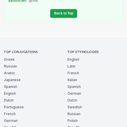
aanstorten
grout
Back to Top
TOP CONJUGATIONS
TOP ETYMOLOGIES
Greek
English
Russian
Latin
Arabic
French
Japanese
Italian
Spanish
Spanish
English
German
Dutch
Dutch
Portuguese
Swedish
French
Russian
German
Polish