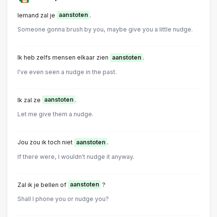
Iemand zal je
aanstoten
.
Someone gonna brush by you, maybe give you a little nudge.
Ik heb zelfs mensen elkaar zien
aanstoten
.
I've even seen a nudge in the past.
Ik zal ze
aanstoten
.
Let me give them a nudge.
Jou zou ik toch niet
aanstoten
.
If there were, I wouldn't nudge it anyway.
Zal ik je bellen of
aanstoten
?
Shall I phone you or nudge you?