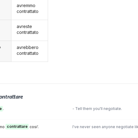
avremmo
contrattato
avreste
contrattato
avrebbero
o
contrattato
ontrattare
e
.
- Tell them you'll negotiate.
uno
contrattare
cosi'.
I've never seen anyone negotiate lik