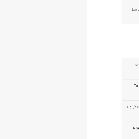
Lor
Io
Tu
Egli/e
Noi