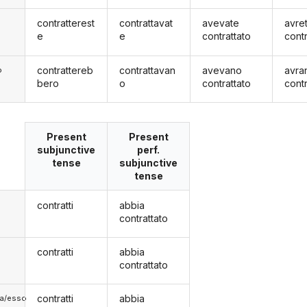
contratterest
contrattavat
avevate
avre
e
e
contrattato
contr
contrattereb
contrattavan
avevano
avra
o
bero
o
contrattato
contr
Present
Present
subjunctive
perf.
tense
subjunctive
tense
contratti
abbia
contrattato
contratti
abbia
contrattato
contratti
abbia
lla/esso