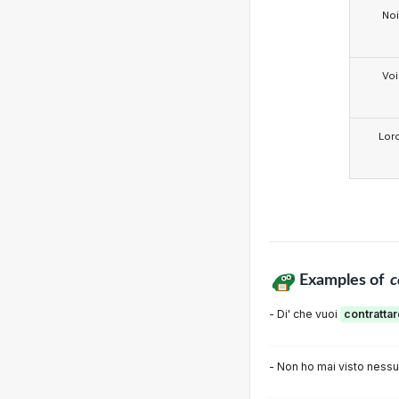
Noi
Voi
Lor
Examples of
c
- Di' che vuoi
contrattar
- Non ho mai visto ness