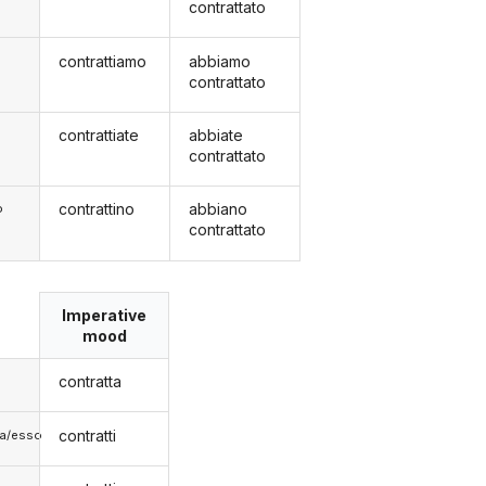
contrattato
contrattiamo
abbiamo
contrattato
contrattiate
abbiate
contrattato
contrattino
abbiano
o
contrattato
Imperative
mood
contratta
contratti
lla/esso