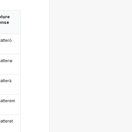
uture
ense
ratterò
atterai
ratterà
ratterem
atteret