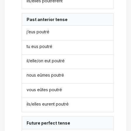
ils/elles poutrèrent
Past anterior tense
j’eus poutré
tu eus poutré
il/elle/on eut poutré
nous eûmes poutré
vous eûtes poutré
ils/elles eurent poutré
Future perfect tense