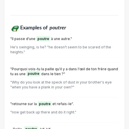
Examples of
poutrer
"Il passe d'une
poutre
à une autre."
He's swinging, is he? "he doesn't seem to be scared of the
heights."
"Pourquoi vois-tu la paille qu'il y a dans l'œil de ton frère quand
tu as une
poutre
dans le tien ?"
"Why do you look at the speck of dust in your brother's eye
"when you have a plank in your own?"
"retourne sur la
poutre
et refais-le".
"now get back up there and do it right."