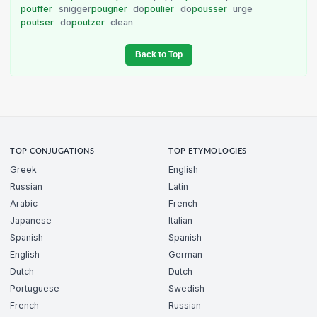
pouffer
snigger
pougner
do
poulier
do
pousser
urge
poutser
do
poutzer
clean
Back to Top
TOP CONJUGATIONS
TOP ETYMOLOGIES
Greek
English
Russian
Latin
Arabic
French
Japanese
Italian
Spanish
Spanish
English
German
Dutch
Dutch
Portuguese
Swedish
French
Russian