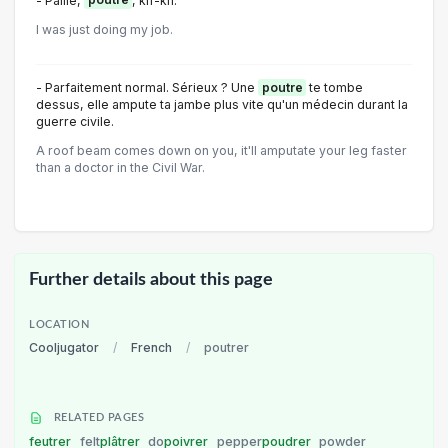
- Paille,
poutre
, kif-kif.
I was just doing my job.
- Parfaitement normal. Sérieux ? Une
poutre
te tombe
dessus, elle ampute ta jambe plus vite qu'un médecin durant la
guerre civile.
A roof beam comes down on you, it'll amputate your leg faster
than a doctor in the Civil War.
Further details about this page
LOCATION
Cooljugator
/
French
/
poutrer
RELATED PAGES
feutrer
felt
plâtrer
do
poivrer
pepper
poudrer
powder