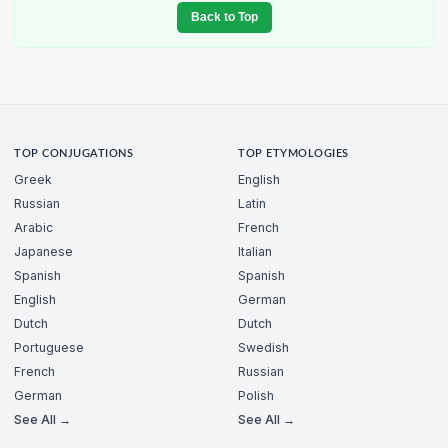
Back to Top
TOP CONJUGATIONS
TOP ETYMOLOGIES
Greek
English
Russian
Latin
Arabic
French
Japanese
Italian
Spanish
Spanish
English
German
Dutch
Dutch
Portuguese
Swedish
French
Russian
German
Polish
See All →
See All →