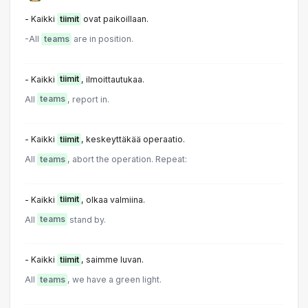
- Kaikki
tiimit
ovat paikoillaan.
-All
teams
are in position.
- Kaikki
tiimit
, ilmoittautukaa.
All
teams
, report in.
- Kaikki
tiimit
, keskeyttäkää operaatio.
All
teams
, abort the operation. Repeat:
- Kaikki
tiimit
, olkaa valmiina.
All
teams
stand by.
- Kaikki
tiimit
, saimme luvan.
All
teams
, we have a green light.