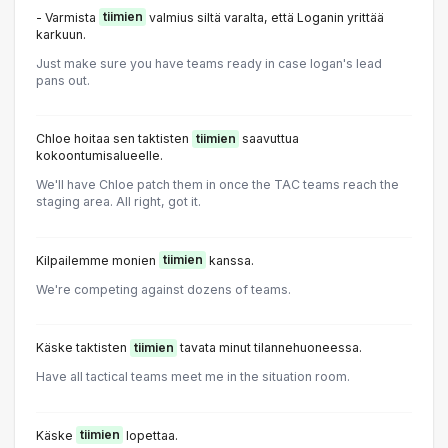
- Varmista
tiimien
valmius siltä varalta, että Loganin yrittää
karkuun.
Just make sure you have teams ready in case logan's lead
pans out.
Chloe hoitaa sen taktisten
tiimien
saavuttua
kokoontumisalueelle.
We'll have Chloe patch them in once the TAC teams reach the
staging area. All right, got it.
Kilpailemme monien
tiimien
kanssa.
We're competing against dozens of teams.
Käske taktisten
tiimien
tavata minut tilannehuoneessa.
Have all tactical teams meet me in the situation room.
Käske
tiimien
lopettaa.