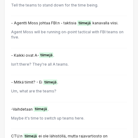
Tell the teams to stand down for the time being.
- Agentti Moss johtaa FBI:n - taktisia
tiimejä
kanavalla viisi.
Agent Moss will be running on-point tactical with FBI teams on
five.
- Kaikki ovat A-
tiimejä
.
Isn't there? They're all A teams.
- Mitkä tiimit? - Ei
tiimejä
.
Um, what are the teams?
-Vaihdetaan
tiimejä
.
Maybe it's time to switch up teams here.
CTU:n
tiimejä
ei ole lähistöllä, mutta rajavartiosto on