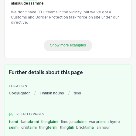
alaisuudessamme.
We don't have CTU teams in the vicinity, but we've got a
Customs and Border Protection task force on site under our
directive.
Show more examples
Further details about this page
LOCATION
Cooljugator
/
Finnish nouns
/
tiimi
RELATED PAGES
feimi
fame
krimi
thing
laimi
lime juice
loimi
warp
riimi
rhyme
seimi
crib
taimi
thing
termi
thing
tiili
brick
tiima
an hour