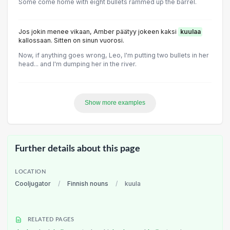
Some come home with eight bullets rammed up the barrel.
Jos jokin menee vikaan, Amber päätyy jokeen kaksi
kuulaa
kallossaan. Sitten on sinun vuorosi.
Now, if anything goes wrong, Leo, I'm putting two bullets in her
head... and I'm dumping her in the river.
Show more examples
Further details about this page
LOCATION
Cooljugator
/
Finnish nouns
/
kuula
RELATED PAGES