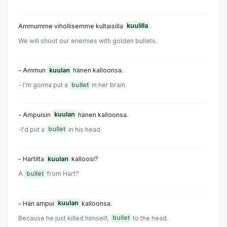
Ammumme vihollisemme kultaisilla
kuulilla
.
We will shoot our enemies with golden bullets.
- Ammun
kuulan
hänen kalloonsa.
- I'm gonna put a
bullet
in her brain.
- Ampuisin
kuulan
hänen kalloonsa.
-I'd put a
bullet
in his head.
- Hartilta
kuulan
kalloosi?
A
bullet
from Hart?
- Hän ampui
kuulan
kalloonsa.
Because he just killed himself,
bullet
to the head.