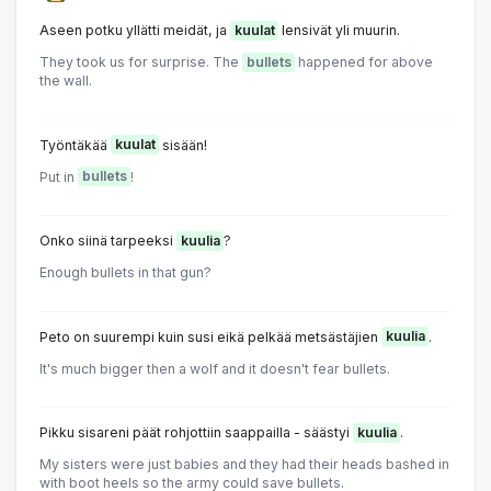
Aseen potku yllätti meidät, ja
kuulat
lensivät yli muurin.
They took us for surprise. The
bullets
happened for above
the wall.
Työntäkää
kuulat
sisään!
Put in
bullets
!
Onko siinä tarpeeksi
kuulia
?
Enough bullets in that gun?
Peto on suurempi kuin susi eikä pelkää metsästäjien
kuulia
.
It's much bigger then a wolf and it doesn't fear bullets.
Pikku sisareni päät rohjottiin saappailla - säästyi
kuulia
.
My sisters were just babies and they had their heads bashed in
with boot heels so the army could save bullets.