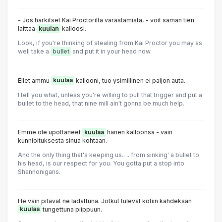
- Jos harkitset Kai Proctorilta varastamista, - voit saman tien
laittaa
kuulan
kalloosi.
Look, if you're thinking of stealing from Kai Proctor you may as
well take a
bullet
and put it in your head now.
Ellet ammu
kuulaa
kallooni, tuo ysimillinen ei paljon auta.
I tell you what, unless you're willing to pull that trigger and put a
bullet to the head, that nine mill ain't gonna be much help.
Emme ole upottaneet
kuulaa
hänen kalloonsa - vain
kunnioituksesta sinua kohtaan.
And the only thing that's keeping us.. .. from sinking' a bullet to
his head, is our respect for you. You gotta put a stop into
Shannonigans.
He vain pitävät ne ladattuna. Jotkut tulevat kotiin kahdeksan
kuulaa
tungettuna piippuun.