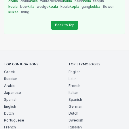
doula
doula
kalla
zantedeschia
kaula
neck
keila
tenpin
keula
bow
kiila
wedge
koala
koala
kopla
gang
kukka
flower
kuksa
thing
Back to Top
TOP CONJUGATIONS
TOP ETYMOLOGIES
Greek
English
Russian
Latin
Arabic
French
Japanese
Italian
Spanish
Spanish
English
German
Dutch
Dutch
Portuguese
Swedish
French
Russian