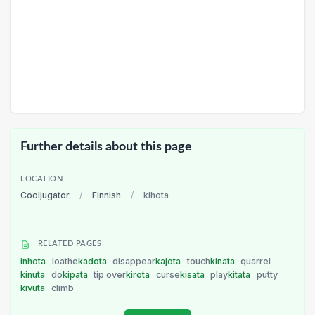
Further details about this page
LOCATION
Cooljugator
/
Finnish
/
kihota
RELATED PAGES
inhota
loathe
kadota
disappear
kajota
touch
kinata
quarrel
kinuta
do
kipata
tip over
kirota
curse
kisata
play
kitata
putty
kivuta
climb