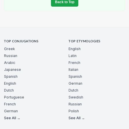
Back to Top
TOP CONJUGATIONS
TOP ETYMOLOGIES
Greek
English
Russian
Latin
Arabic
French
Japanese
Italian
Spanish
Spanish
English
German
Dutch
Dutch
Portuguese
Swedish
French
Russian
German
Polish
See All →
See All →