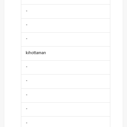
-
-
-
kihottaman
-
-
-
-
-