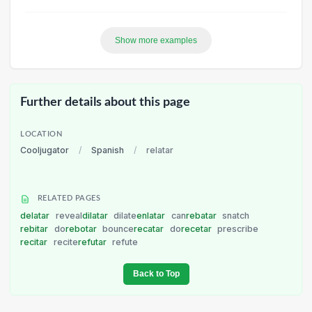
Show more examples
Further details about this page
LOCATION
Cooljugator
/
Spanish
/
relatar
RELATED PAGES
delatar
reveal
dilatar
dilate
enlatar
can
rebatar
snatch
rebitar
do
rebotar
bounce
recatar
do
recetar
prescribe
recitar
recite
refutar
refute
Back to Top