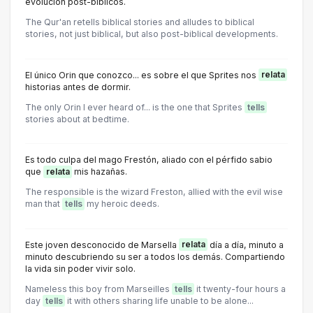
evolución post-bíblicos.
The Qur'an retells biblical stories and alludes to biblical
stories, not just biblical, but also post-biblical developments.
El único Orin que conozco... es sobre el que Sprites nos
relata
historias antes de dormir.
The only Orin I ever heard of... is the one that Sprites
tells
stories about at bedtime.
Es todo culpa del mago Frestón, aliado con el pérfido sabio
que
relata
mis hazañas.
The responsible is the wizard Freston, allied with the evil wise
man that
tells
my heroic deeds.
Este joven desconocido de Marsella
relata
día a día, minuto a
minuto descubriendo su ser a todos los demás. Compartiendo
la vida sin poder vivir solo.
Nameless this boy from Marseilles
tells
it twenty-four hours a
day
tells
it with others sharing life unable to be alone...