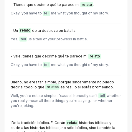
- Tienes que decirme qué te parece mi
relato
.
Okay, you have to
tell
me what you thought of my story.
- Un
relato
de tu destreza en batalla.
Yes,
tell
us a tale of your prowess in battle.
- Vale, tienes que decirme qué te parece mi
relato
.
Okay, you have to
tell
me what you thought of my story.
Bueno, no eres tan simple, porque sinceramente no puedo
decir si todo lo que
relatas
es real, o si estás bromeando.
Well, you're not so simple... 'cause I honestly can't
tell
whether
you really mean all these things you're saying... or whether
you're joking.
'De la tradición bíblica. El Corán
relata
historias bíblicas y
alude a las historias bíblicas, no sólo bíblica, sino también la