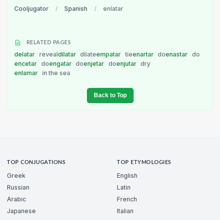
Cooljugator
/
Spanish
/
enlatar
RELATED PAGES
delatar
reveal
dilatar
dilate
empatar
tie
enartar
do
enastar
do
encetar
do
engatar
do
enjetar
do
enjutar
dry
enlamar
in the sea
Back to Top
TOP CONJUGATIONS
TOP ETYMOLOGIES
Greek
English
Russian
Latin
Arabic
French
Japanese
Italian