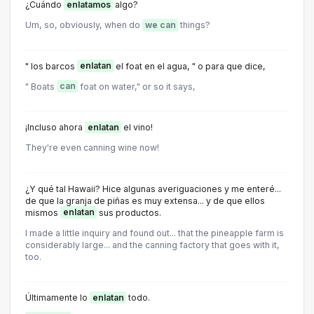
¿Cuándo
enlatamos
algo?
Um, so, obviously, when do
we can
things?
" los barcos
enlatan
el foat en el agua, " o para que dice,
" Boats
can
foat on water," or so it says,
¡Incluso ahora
enlatan
el vino!
They're even canning wine now!
¿Y qué tal Hawaii? Hice algunas averiguaciones y me enteré...
de que la granja de piñas es muy extensa... y de que ellos
mismos
enlatan
sus productos.
I made a little inquiry and found out... that the pineapple farm is
considerably large... and the canning factory that goes with it,
too.
Últimamente lo
enlatan
todo.