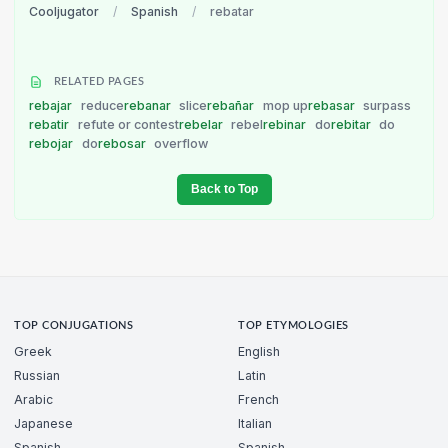
Cooljugator
/
Spanish
/
rebatar
RELATED PAGES
rebajar
reduce
rebanar
slice
rebañar
mop up
rebasar
surpass
rebatir
refute or contest
rebelar
rebel
rebinar
do
rebitar
do
rebojar
do
rebosar
overflow
Back to Top
TOP CONJUGATIONS
TOP ETYMOLOGIES
Greek
English
Russian
Latin
Arabic
French
Japanese
Italian
Spanish
Spanish