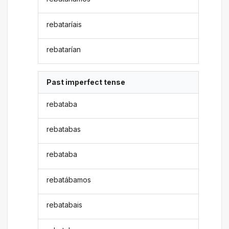
rebataríais
rebatarían
Past imperfect tense
rebataba
rebatabas
rebataba
rebatábamos
rebatabais