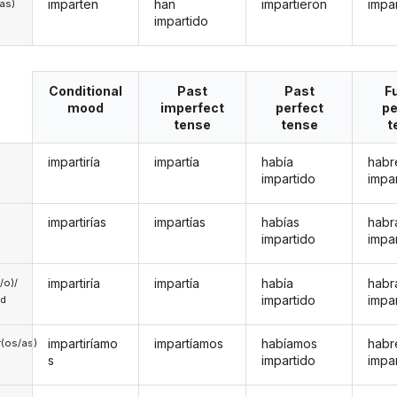
imparten
han
impartieron
impar
/as)
impartido
Conditional
Past
Past
F
mood
imperfect
perfect
pe
tense
tense
t
impartiría
impartía
había
habr
impartido
impa
impartirías
impartías
habías
habr
impartido
impa
impartiría
impartía
había
habr
a/o)/
impartido
impa
ed
impartiríamo
impartíamos
habíamos
hab
(os/as)
s
impartido
impa