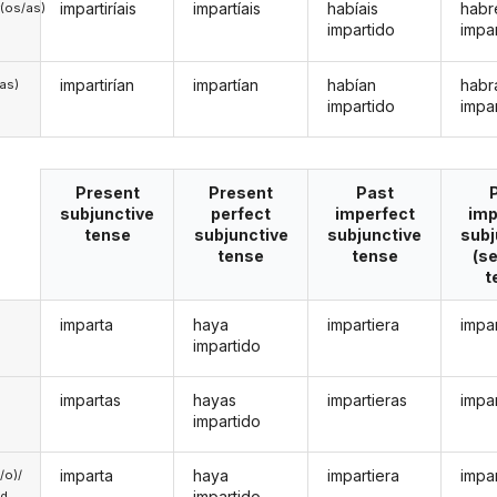
impartiríais
impartíais
habíais
habr
(os/as)
impartido
impa
impartirían
impartían
habían
habr
/as)
impartido
impa
Present
Present
Past
subjunctive
perfect
imperfect
imp
tense
subjunctive
subjunctive
subj
tense
tense
(s
t
imparta
haya
impartiera
impa
impartido
impartas
hayas
impartieras
impa
impartido
imparta
haya
impartiera
impa
a/o)/
impartido
ed