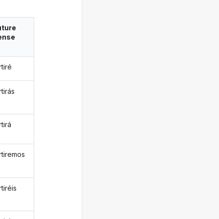
uture
ense
tiré
tirás
tirá
rtiremos
tiréis