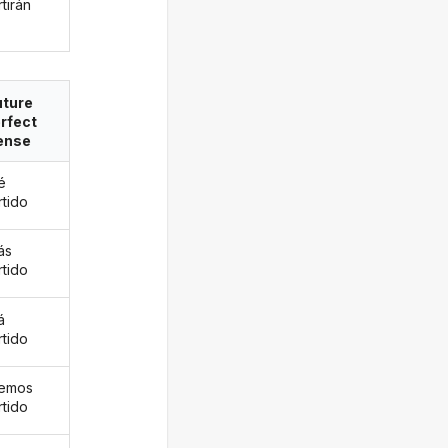
tirán
uture
rfect
ense
é
rtido
ás
rtido
á
rtido
remos
rtido