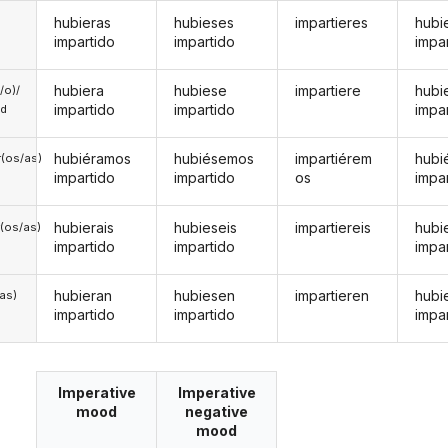
hubieras
hubieses
impartieres
hubi
impartido
impartido
impa
hubiera
hubiese
impartiere
hubi
a/o)/
impartido
impartido
impa
ed
hubiéramos
hubiésemos
impartiérem
hubi
(os/as)
impartido
impartido
os
impa
hubierais
hubieseis
impartiereis
hubi
(os/as)
impartido
impartido
impa
hubieran
hubiesen
impartieren
hubi
/as)
impartido
impartido
impa
Imperative
Imperative
mood
negative
mood