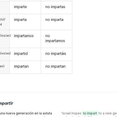
imparte
no impartas
imparta
no imparta
a/o)/
ed
impartamos
no
(os/as)
impartamos
impartid
no impartáis
(os/as)
impartan
no impartan
/as)
mpartir
una nueva generación en la astuta
'Israel hopes
to impart
to a new ge