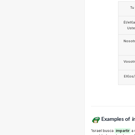
Tu
Él/ell(
Ust
Nosotr
Vosotr
Ell(os
Examples of
i
'Israel busca
impartir
a 