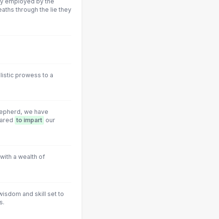
lty employed by the
eaths through the lie they
istic prowess to a
Shepherd, we have
pared
to impart
our
with a wealth of
wisdom and skill set to
s.