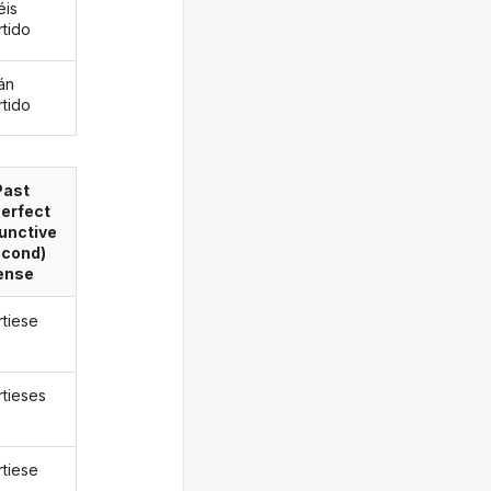
éis
rtido
án
rtido
Past
erfect
unctive
econd)
ense
rtiese
rtieses
rtiese