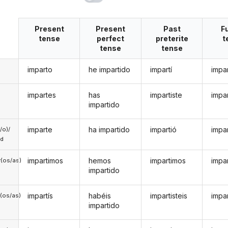
Present
Present
Past
F
tense
perfect
preterite
t
tense
tense
imparto
he impartido
impartí
impar
impartes
has
impartiste
impar
impartido
imparte
ha impartido
impartió
impar
a/o)/
ed
impartimos
hemos
impartimos
impa
(os/as)
impartido
impartís
habéis
impartisteis
impar
(os/as)
impartido