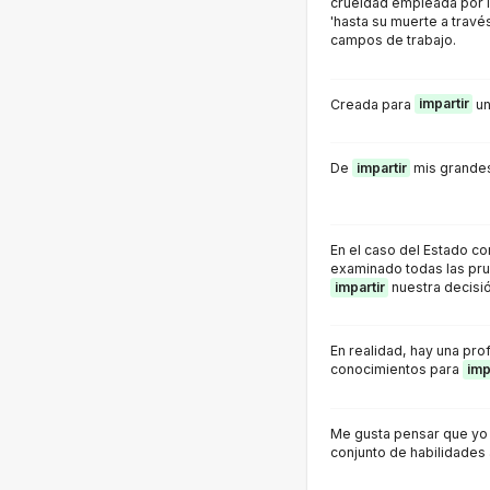
crueldad empleada por l
'hasta su muerte a travé
campos de trabajo.
Creada para
impartir
un
De
impartir
mis grandes
En el caso del Estado c
examinado todas las pr
impartir
nuestra decisió
En realidad, hay una pro
conocimientos para
imp
Me gusta pensar que y
conjunto de habilidades 