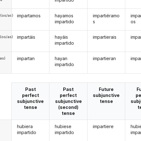
impartamos
hayamos
impartiéramo
impa
(os/as)
impartido
s
os
impartáis
hayáis
impartierais
impar
(os/as)
impartido
impartan
hayan
impartieran
impa
/as)
impartido
Past
Past
Future
F
perfect
perfect
subjunctive
pe
subjunctive
subjunctive
tense
subj
tense
(second)
t
tense
hubiera
hubiese
impartiere
hubi
impartido
impartido
impa