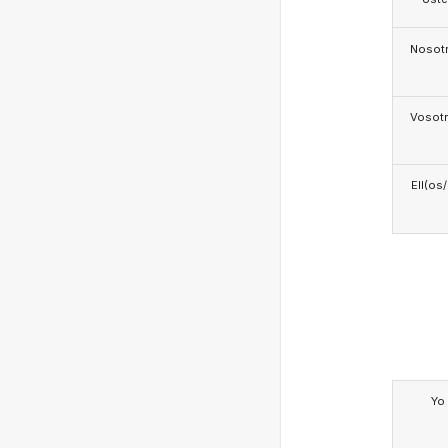
Nosotr
Vosotr
Ell(os
Yo