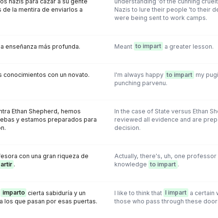
os nazis para cazar a su gente
understanding 'of the cunning crue
s de la mentira de enviarlos a
Nazis to lure their people 'to their d
were being sent to work camps.
a enseñanza más profunda.
Meant
to impart
a greater lesson.
 conocimientos con un novato.
I'm always happy
to impart
my pugil
punching parvenu.
ontra Ethan Shepherd, hemos
In the case of State versus Ethan 
uebas y estamos preparados para
reviewed all evidence and are pre
n.
decision.
fesora con una gran riqueza de
Actually, there's, uh, one professor 
artir
.
knowledge
to impart
.
o
imparto
cierta sabiduría y un
I like to think that
I impart
a certain 
a los que pasan por esas puertas.
those who pass through these door