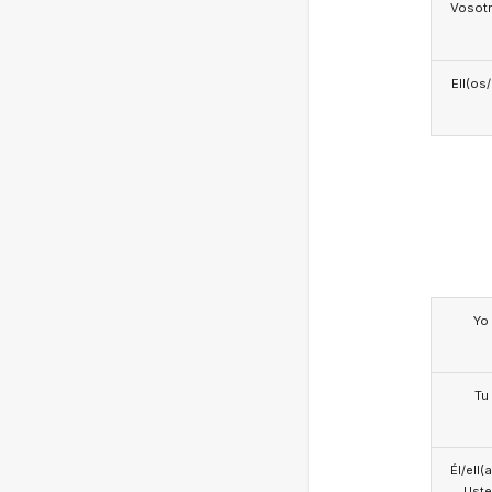
Vosotr
Ell(os
Yo
Tu
Él/ell(
Ust