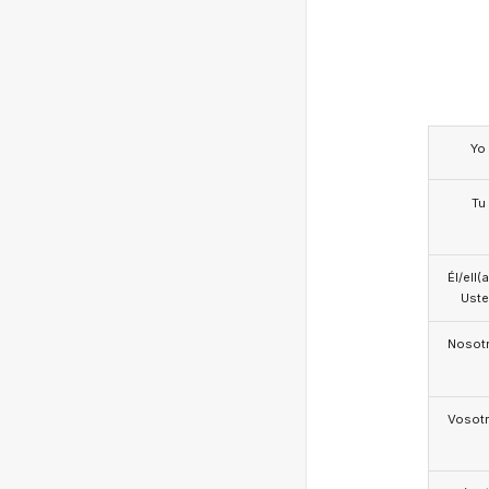
Yo
Tu
Él/ell(
Ust
Nosotr
Vosotr