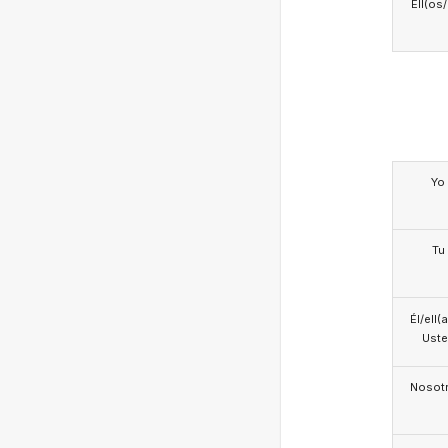
Ell(os
Yo
Tu
Él/ell(
Ust
Nosotr