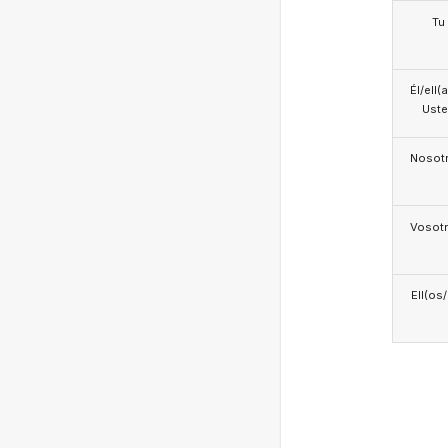
Tu
Él/ell(
Ust
Nosotr
Vosotr
Ell(os