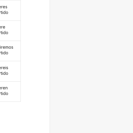
eres
rtido
ere
rtido
éremos
rtido
ereis
rtido
eren
rtido