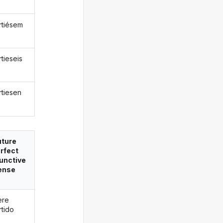
rtiésem
tieseis
rtiesen
uture
rfect
unctive
ense
ere
rtido