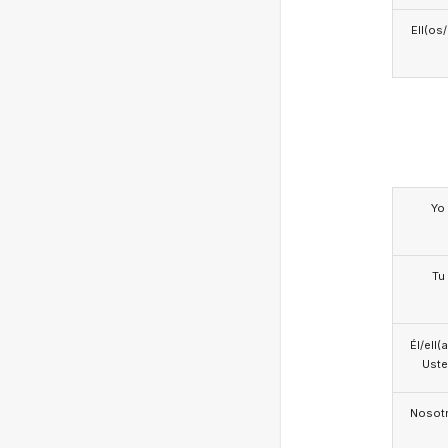
Ell(os
Yo
Tu
Él/ell(
Ust
Nosotr