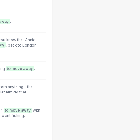
 away
.
 you know that Annie
way
, back to London,
ing
to move away
.
rom anything... that
et him do that...
lan
to move away
with
 went fishing.