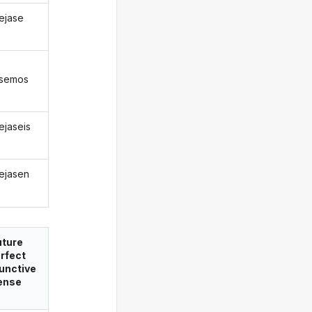
lejase
ásemos
ejaseis
lejasen
uture
rfect
unctive
ense