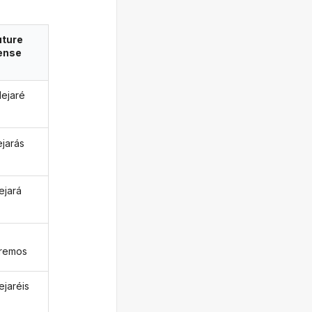
uture
ense
lejaré
ejarás
ejará
aremos
ejaréis