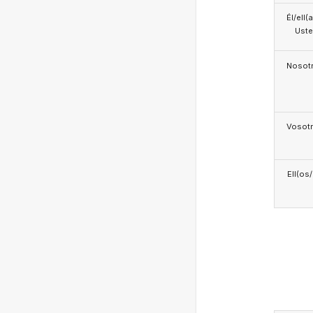
Él/ell(
Ust
Nosotr
Vosotr
Ell(os