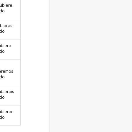
ubiere
ado
ubieres
ado
ubiere
ado
éremos
ado
ubiereis
ado
ubieren
ado