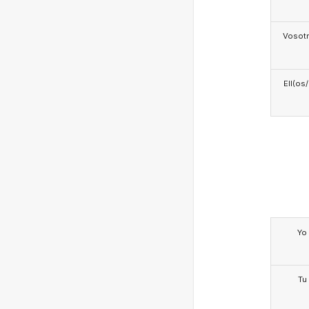
Vosotr
Ell(os
Yo
Tu