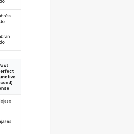
ado
abréis
ado
abrán
ado
Past
erfect
unctive
econd)
ense
lejase
ejases