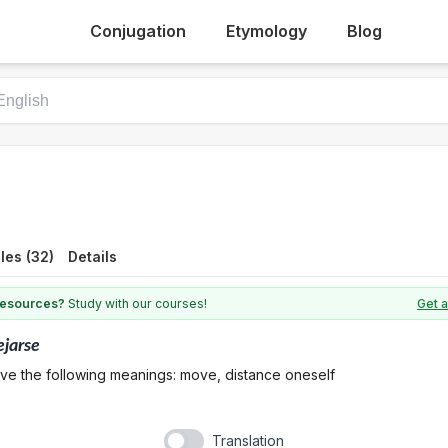
Conjugation
Etymology
Blog
les (32)
Details
 resources?
Study with our courses!
Get a
ejarse
ave the following meanings: move, distance oneself
Translation