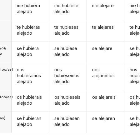
me hubiera
me hubiese
me alejare
me h
alejado
alejado
alej
te hubieras
te hubieses
te alejares
te h
alejado
alejado
alej
se hubiera
se hubiese
se alejare
se h
a/o)/
alejado
alejado
alej
ed
nos
nos
nos
nos
(os/as)
hubiéramos
hubiésemos
alejáremos
hubi
alejado
alejado
alej
os hubierais
os hubieseis
os alejareis
os h
(os/as)
alejado
alejado
alej
se hubieran
se hubiesen
se alejaren
se h
/as)
alejado
alejado
alej