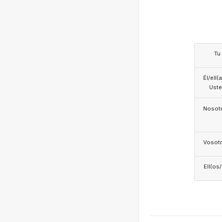
Tu
Él/ell(
Ust
Nosotr
Vosotr
Ell(os