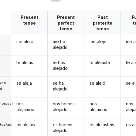
Present
Present
Past
F
tense
perfect
preterite
t
tense
tense
me alejo
me he
me alejé
me a
alejado
te alejas
te has
te alejaste
te al
alejado
se aleja
se ha
se alejó
se al
a/o)/
alejado
ed
nos
nos hemos
nos
nos
(os/as)
alejamos
alejado
alejamos
alej
os alejáis
os habéis
os alejasteis
os al
(os/as)
alejado