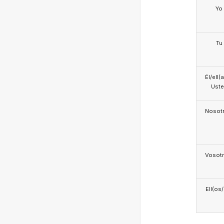
Yo
Tu
Él/ell(
Ust
Nosotr
Vosotr
Ell(os