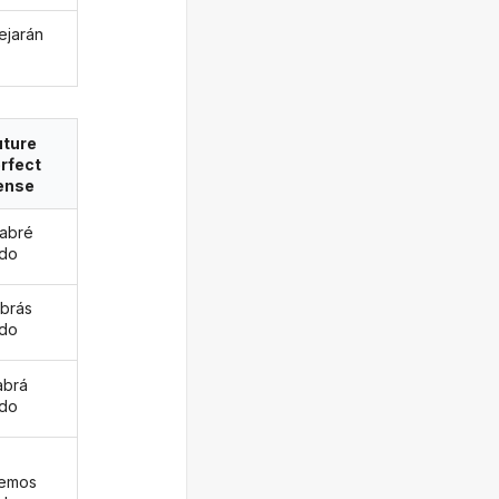
lejarán
uture
rfect
ense
abré
ado
abrás
ado
abrá
ado
remos