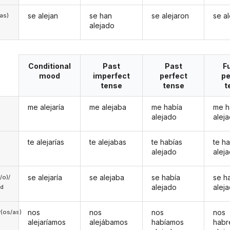
se alejan
se han
se alejaron
se a
/as)
alejado
Conditional
Past
Past
F
mood
imperfect
perfect
pe
tense
tense
t
me alejaría
me alejaba
me había
me h
alejado
alej
te alejarías
te alejabas
te habías
te h
alejado
alej
se alejaría
se alejaba
se había
se h
a/o)/
alejado
alej
ed
nos
nos
nos
nos
(os/as)
alejaríamos
alejábamos
habíamos
hab