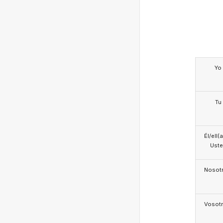
Yo
Tu
Él/ell(
Ust
Nosotr
Vosotr