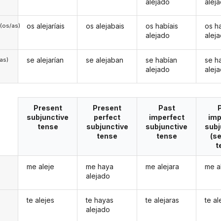
alejado
alej
os alejaríais
os alejabais
os habíais
os h
(os/as)
alejado
alej
se alejarían
se alejaban
se habían
se h
/as)
alejado
alej
Present
Present
Past
subjunctive
perfect
imperfect
imp
tense
subjunctive
subjunctive
subj
tense
tense
(s
t
me aleje
me haya
me alejara
me a
alejado
te alejes
te hayas
te alejaras
te al
alejado