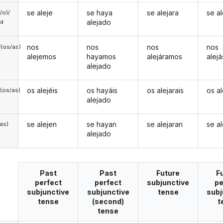
se aleje
se haya
se alejara
se a
a/o)/
alejado
ed
nos
nos
nos
nos
(os/as)
alejemos
hayamos
alejáramos
alej
alejado
os alejéis
os hayáis
os alejarais
os al
(os/as)
alejado
se alejen
se hayan
se alejaran
se a
/as)
alejado
Past
Past
Future
F
perfect
perfect
subjunctive
pe
subjunctive
subjunctive
tense
subj
tense
(second)
t
tense