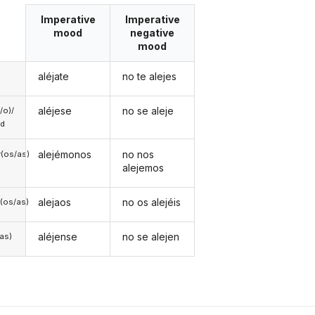
Imperative
Imperative
mood
negative
mood
aléjate
no te alejes
aléjese
no se aleje
a/o)/
ed
alejémonos
no nos
(os/as)
alejemos
alejaos
no os alejéis
(os/as)
aléjense
no se alejen
/as)