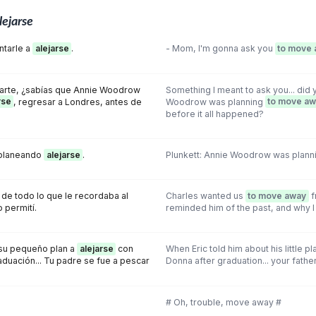
lejarse
ntarle a
alejarse
.
- Mom, I'm gonna ask you
to move
tarte, ¿sabías que Annie Woodrow
Something I meant to ask you... did
rse
, regresar a Londres, antes de
Woodrow was planning
to move a
before it all happened?
planeando
alejarse
.
Plunkett: Annie Woodrow was plann
de todo lo que le recordaba al
Charles wanted us
to move away
f
 permití.
reminded him of the past, and why I l
 su pequeño plan a
alejarse
con
When Eric told him about his little p
duación... Tu padre se fue a pescar
Donna after graduation... your father
# Oh, trouble, move away #