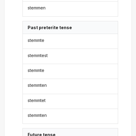
stemmen
Past preterite tense
stemmte
stemmtest
stemmte
stemmten
stemmtet
stemmten
Future tense