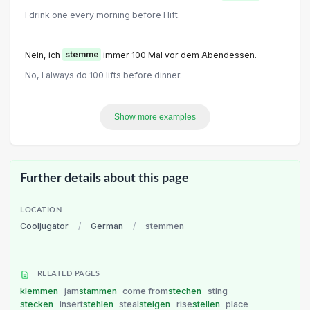
I drink one every morning before I lift.
Nein, ich
stemme
immer 100 Mal vor dem Abendessen.
No, I always do 100 lifts before dinner.
Show more examples
Further details about this page
LOCATION
Cooljugator
/
German
/
stemmen
RELATED PAGES
klemmen
jam
stammen
come from
stechen
sting
stecken
insert
stehlen
steal
steigen
rise
stellen
place