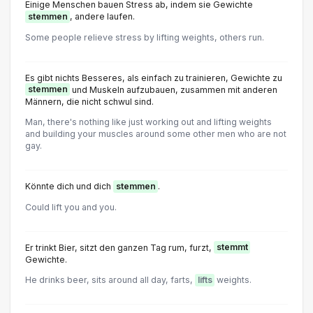
Einige Menschen bauen Stress ab, indem sie Gewichte
stemmen
, andere laufen.
Some people relieve stress by lifting weights, others run.
Es gibt nichts Besseres, als einfach zu trainieren, Gewichte zu
stemmen
und Muskeln aufzubauen, zusammen mit anderen
Männern, die nicht schwul sind.
Man, there's nothing like just working out and lifting weights
and building your muscles around some other men who are not
gay.
Könnte dich und dich
stemmen
.
Could lift you and you.
Er trinkt Bier, sitzt den ganzen Tag rum, furzt,
stemmt
Gewichte.
He drinks beer, sits around all day, farts,
lifts
weights.