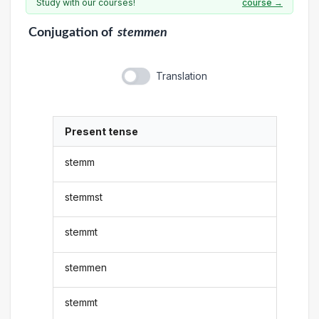
Study with our courses!
course →
Conjugation
of
stemmen
Translation
Present tense
stemm
stemmst
stemmt
stemmen
stemmt