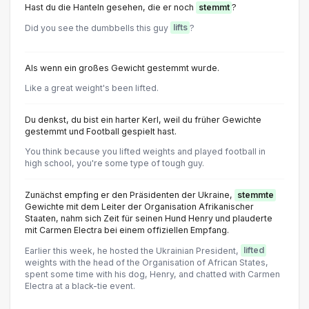
Hast du die Hanteln gesehen, die er noch
stemmt
?
Did you see the dumbbells this guy
lifts
?
Als wenn ein großes Gewicht gestemmt wurde.
Like a great weight's been lifted.
Du denkst, du bist ein harter Kerl, weil du früher Gewichte
gestemmt und Football gespielt hast.
You think because you lifted weights and played football in
high school, you're some type of tough guy.
Zunächst empfing er den Präsidenten der Ukraine,
stemmte
Gewichte mit dem Leiter der Organisation Afrikanischer
Staaten, nahm sich Zeit für seinen Hund Henry und plauderte
mit Carmen Electra bei einem offiziellen Empfang.
Earlier this week, he hosted the Ukrainian President,
lifted
weights with the head of the Organisation of African States,
spent some time with his dog, Henry, and chatted with Carmen
Electra at a black-tie event.