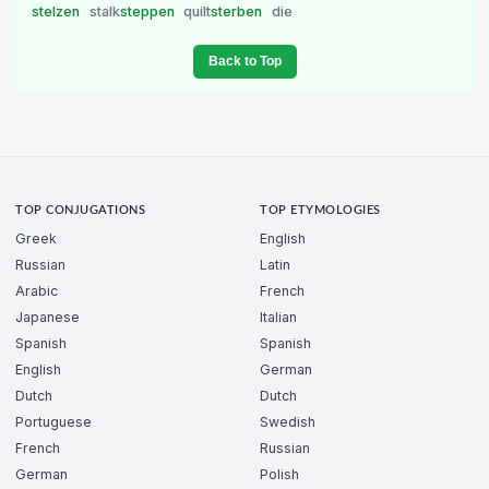
stelzen
stalk
steppen
quilt
sterben
die
Back to Top
TOP CONJUGATIONS
TOP ETYMOLOGIES
Greek
English
Russian
Latin
Arabic
French
Japanese
Italian
Spanish
Spanish
English
German
Dutch
Dutch
Portuguese
Swedish
French
Russian
German
Polish