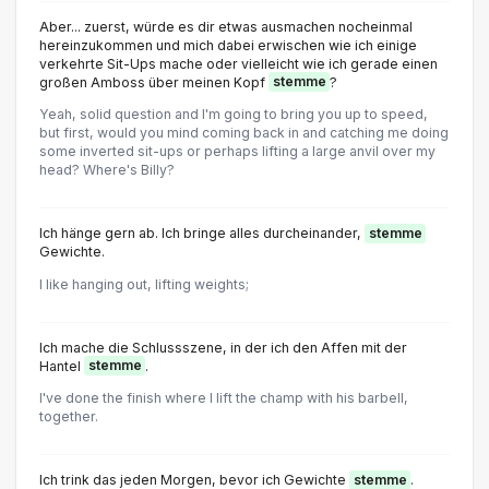
Aber... zuerst, würde es dir etwas ausmachen nocheinmal
hereinzukommen und mich dabei erwischen wie ich einige
verkehrte Sit-Ups mache oder vielleicht wie ich gerade einen
großen Amboss über meinen Kopf
stemme
?
Yeah, solid question and I'm going to bring you up to speed,
but first, would you mind coming back in and catching me doing
some inverted sit-ups or perhaps lifting a large anvil over my
head? Where's Billy?
Ich hänge gern ab. Ich bringe alles durcheinander,
stemme
Gewichte.
I like hanging out, lifting weights;
Ich mache die Schlussszene, in der ich den Affen mit der
Hantel
stemme
.
I've done the finish where I lift the champ with his barbell,
together.
Ich trink das jeden Morgen, bevor ich Gewichte
stemme
.