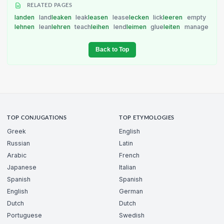
RELATED PAGES
landen
land
leaken
leak
leasen
lease
lecken
lick
leeren
empty
lehnen
lean
lehren
teach
leihen
lend
leimen
glue
leiten
manage
Back to Top
TOP CONJUGATIONS
TOP ETYMOLOGIES
Greek
English
Russian
Latin
Arabic
French
Japanese
Italian
Spanish
Spanish
English
German
Dutch
Dutch
Portuguese
Swedish