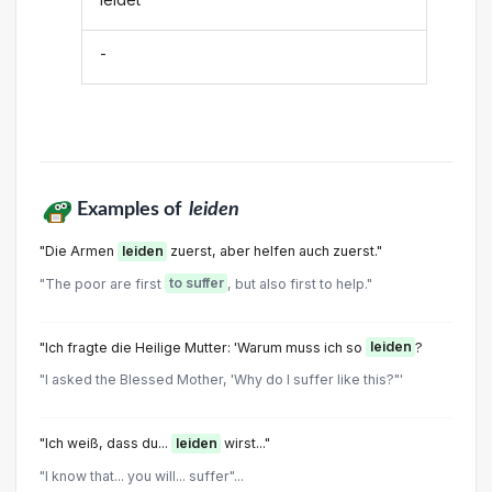
-
Examples of
leiden
"Die Armen
leiden
zuerst, aber helfen auch zuerst."
"The poor are first
to suffer
, but also first to help."
"Ich fragte die Heilige Mutter: 'Warum muss ich so
leiden
?
"I asked the Blessed Mother, 'Why do I suffer like this?"'
"Ich weiß, dass du...
leiden
wirst..."
"I know that... you will... suffer"...