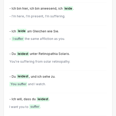
- Ich bin hier, ich bin anwesend, ich
leide
.
- I'm here, I'm present, I'm suffering.
- Ich
leide
am Gleichen wie Sie.
-
I suffer
the same affliction as you.
- Du
leidest
unter Retinopathia Solaris.
You're suffering from solar retinopathy.
- Du
leidest
, und ich sehe zu.
You suffer
and I watch.
- Ich will, dass du
leidest
.
l want you to
suffer
.