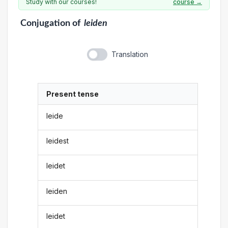
Study with our courses!
course →
Conjugation
of
leiden
Translation
Present tense
leide
leidest
leidet
leiden
leidet