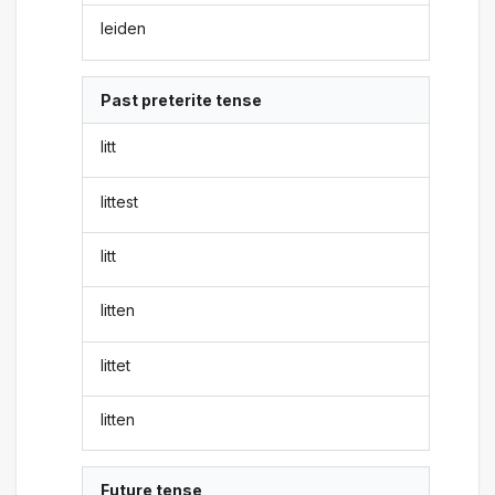
leiden
Past preterite tense
litt
littest
litt
litten
littet
litten
Future tense