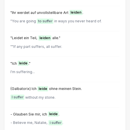
"Ihr werdet auf unvollstellbare Art
leiden
.
"You are going
to suffer
in ways you never heard of.
"Leidet ein Teil,
leiden
alle."
""If any part suffers, all suffer.
"Ich
leide
."
I'm suffering...
(Galbatorix) Ich
leide
ohne meinen Stein.
I suffer
without my stone.
- Glauben Sie mir, ich
leide
.
- Believe me, Natalie,
i suffer
.