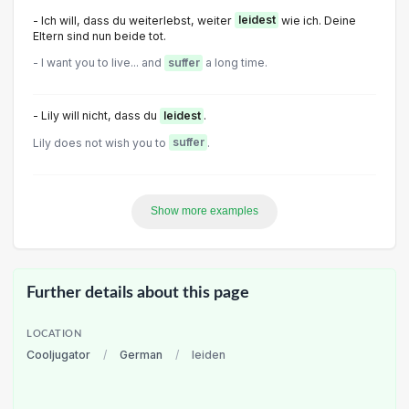
- Ich will, dass du weiterlebst, weiter
leidest
wie ich. Deine
Eltern sind nun beide tot.
- I want you to live... and
suffer
a long time.
- Lily will nicht, dass du
leidest
.
Lily does not wish you to
suffer
.
Show more examples
Further details about this page
LOCATION
Cooljugator
/
German
/
leiden