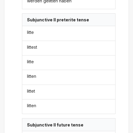
werden gelitten haben
Subjunctive II preterite tense
litte
littest
litte
litten
littet
litten
Subjunctive II future tense