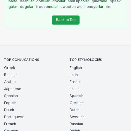
balar
baa
bilar
do
bular
do
calar
shut up
colar
glue
falar
speak
galar
do
gelar
freeze
melar
sweeten with honey
orlar
rim
Back to Top
TOP CONJUGATIONS
TOP ETYMOLOGIES
Greek
English
Russian
Latin
Arabic
French
Japanese
Italian
Spanish
Spanish
English
German
Dutch
Dutch
Portuguese
Swedish
French
Russian
German
Polish