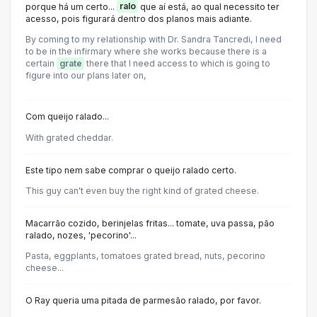
porque há um certo...
ralo
que aí está, ao qual necessito ter
acesso, pois figurará dentro dos planos mais adiante.
By coming to my relationship with Dr. Sandra Tancredi, I need
to be in the infirmary where she works because there is a
certain
grate
there that I need access to which is going to
figure into our plans later on,
Com queijo ralado...
With grated cheddar.
Este tipo nem sabe comprar o queijo ralado certo.
This guy can't even buy the right kind of grated cheese.
Macarrão cozido, berinjelas fritas... tomate, uva passa, pão
ralado, nozes, 'pecorino'...
Pasta, eggplants, tomatoes grated bread, nuts, pecorino
cheese...
O Ray queria uma pitada de parmesão ralado, por favor.