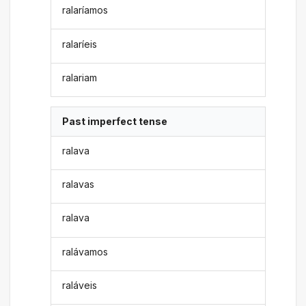
ralaríamos
ralaríeis
ralariam
Past imperfect tense
ralava
ralavas
ralava
ralávamos
raláveis