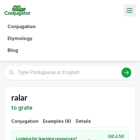
Conjugation
Etymology
Blog
ralar
to grate
Conjugation
Examples (8)
Details
Get a full
Looking for learning resources?