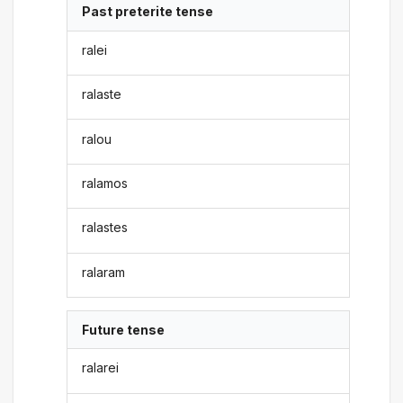
Past preterite tense
ralei
ralaste
ralou
ralamos
ralastes
ralaram
Future tense
ralarei