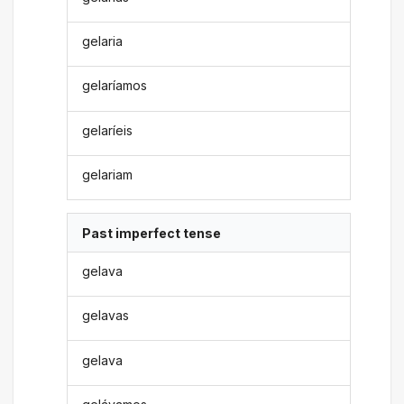
gelaria
gelaríamos
gelaríeis
gelariam
Past imperfect tense
gelava
gelavas
gelava