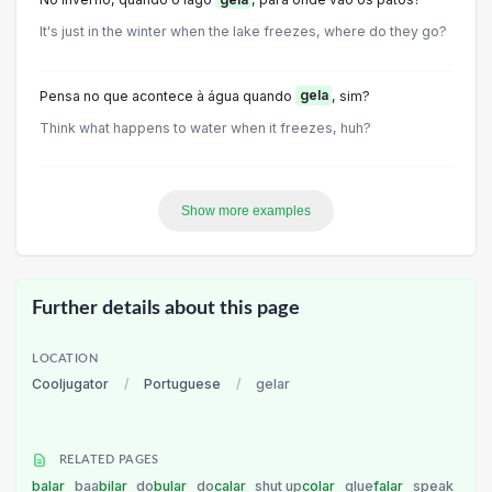
It's just in the winter when the lake freezes, where do they go?
Pensa no que acontece à água quando
gela
, sim?
Think what happens to water when it freezes, huh?
Show more examples
Further details about this page
LOCATION
Cooljugator
/
Portuguese
/
gelar
RELATED PAGES
balar
baa
bilar
do
bular
do
calar
shut up
colar
glue
falar
speak