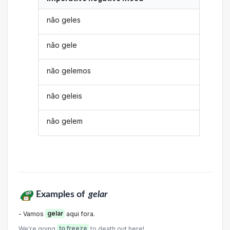
não geles
não gele
não gelemos
não geleis
não gelem
Examples of
gelar
- Vamos
gelar
aqui fora.
We're going
to freeze
to death out here!