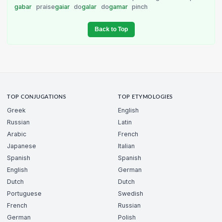
gabar
praise
gaiar
do
galar
do
gamar
pinch
Back to Top
TOP CONJUGATIONS
TOP ETYMOLOGIES
Greek
English
Russian
Latin
Arabic
French
Japanese
Italian
Spanish
Spanish
English
German
Dutch
Dutch
Portuguese
Swedish
French
Russian
German
Polish