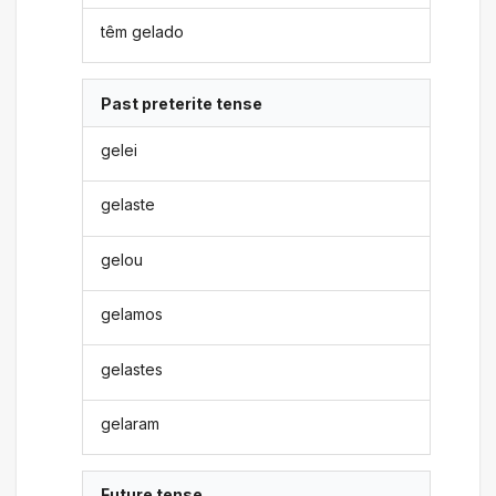
têm gelado
Past preterite tense
gelei
gelaste
gelou
gelamos
gelastes
gelaram
Future tense