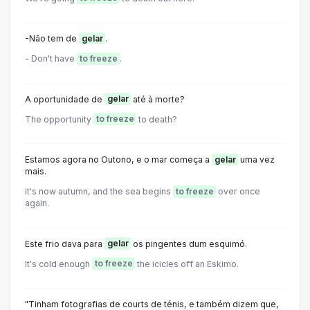
-Não tem de
gelar
.
- Don't have
to freeze
.
A oportunidade de
gelar
até à morte?
The opportunity
to freeze
to death?
Estamos agora no Outono, e o mar começa a
gelar
uma vez
mais.
it's now autumn, and the sea begins
to freeze
over once
again.
Este frio dava para
gelar
os pingentes dum esquimó.
It's cold enough
to freeze
the icicles off an Eskimo.
"Tinham fotografias de courts de ténis, e também dizem que,