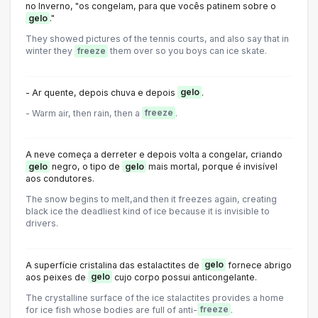
no Inverno, "os congelam, para que vocês patinem sobre o
gelo
."
They showed pictures of the tennis courts, and also say that in
winter they
freeze
them over so you boys can ice skate.
- Ar quente, depois chuva e depois
gelo
.
- Warm air, then rain, then a
freeze
.
A neve começa a derreter e depois volta a congelar, criando
gelo
negro, o tipo de
gelo
mais mortal, porque é invisível
aos condutores.
The snow begins to melt,and then it freezes again, creating
black ice the deadliest kind of ice because it is invisible to
drivers.
A superfície cristalina das estalactites de
gelo
fornece abrigo
aos peixes de
gelo
cujo corpo possui anticongelante.
The crystalline surface of the ice stalactites provides a home
for ice fish whose bodies are full of anti-
freeze
.