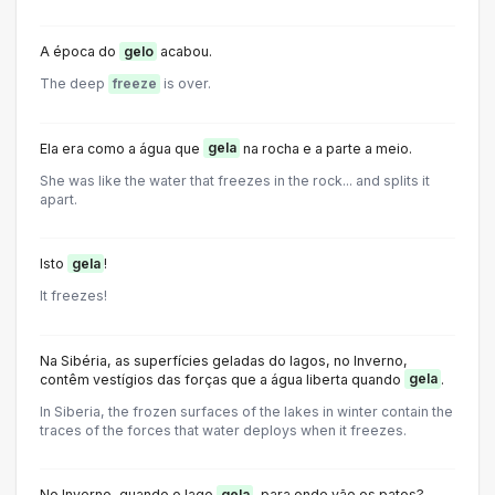
A época do
gelo
acabou.
The deep
freeze
is over.
Ela era como a água que
gela
na rocha e a parte a meio.
She was like the water that freezes in the rock... and splits it
apart.
Isto
gela
!
It freezes!
Na Sibéria, as superfícies geladas do lagos, no Inverno,
contêm vestígios das forças que a água liberta quando
gela
.
In Siberia, the frozen surfaces of the lakes in winter contain the
traces of the forces that water deploys when it freezes.
No Inverno, quando o lago
gela
, para onde vão os patos?