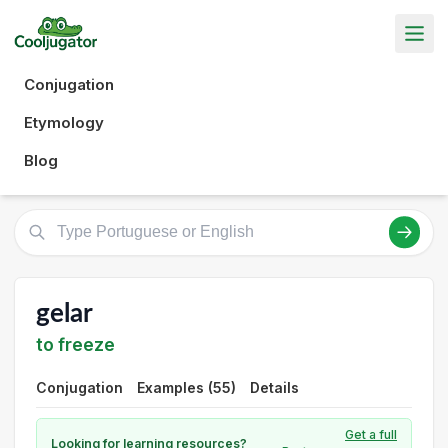
Conjugation
Etymology
Blog
gelar
to freeze
Conjugation
Examples (55)
Details
Get a full
Looking for learning resources?