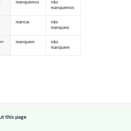
manquemos
não
s
manquemos
mancai
não
s
manqueis
manquem
não
/as
manquem
ut this page