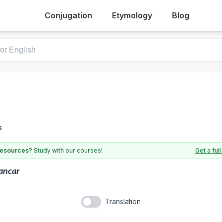
Conjugation
Etymology
Blog
s
 resources?
Study with our courses!
Get a fu
ancar
Translation