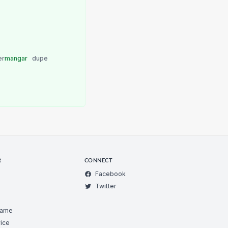
er
mangar
dupe
R
CONNECT
Facebook
Twitter
Game
ice