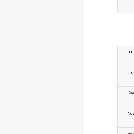
Eu
Tu
El(e/
No
Vo