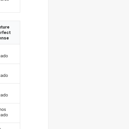
uture
rfect
ense
cado
s
cado
cado
mos
cado
s