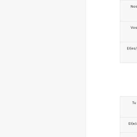
No
Vo
El(es
Tu
El(e/