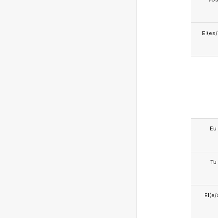
El(es
Eu
Tu
El(e/