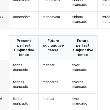
mancado
man
mancariam
mancavam
tinham
terã
/as
mancado
man
Present
Future
Future
perfect
subjunctive
perfect
subjunctive
tense
subjunctive
tense
tense
tenha
mancar
tiver
mancado
mancado
tenhas
mancares
tiveres
mancado
mancado
tenha
mancar
tiver
a)
mancado
mancado