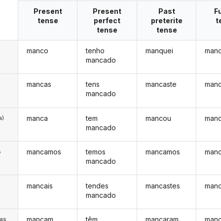
Present
Present
Past
F
tense
perfect
preterite
t
tense
tense
manco
tenho
manquei
manc
mancado
mancas
tens
mancaste
manc
mancado
manca
tem
mancou
manc
a)
mancado
mancamos
temos
mancamos
man
s
mancado
mancais
tendes
mancastes
manc
s
mancado
mancam
têm
mancaram
manc
/as