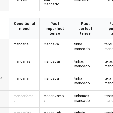
mancado
Conditional
Past
Past
F
mood
imperfect
perfect
pe
tense
tense
t
mancaria
mancava
tinha
terei
mancado
man
mancarias
mancavas
tinhas
terá
mancado
man
mancaria
mancava
tinha
terá
a)
mancado
man
mancaríamo
mancávamo
tínhamos
tere
s
s
s
mancado
man
mancaríeis
mancáveis
tínheis
terei
s