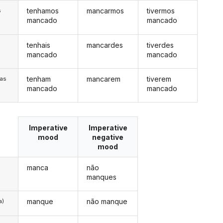
tenhamos
mancarmos
tivermos
s
mancado
mancado
tenhais
mancardes
tiverdes
s
mancado
mancado
tenham
mancarem
tiverem
/as
mancado
mancado
Imperative
Imperative
mood
negative
mood
manca
não
manques
manque
não manque
a)