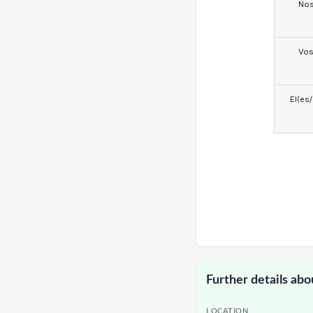
No
Vo
El(es
Further details abo
LOCATION