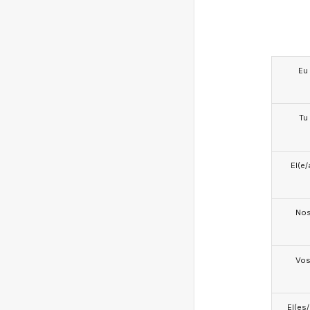
Eu
Tu
El(e/
No
Vo
El(es