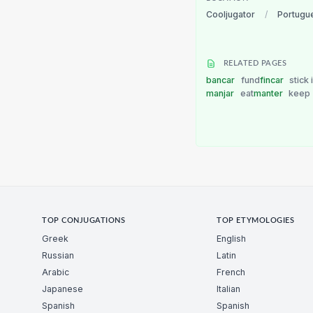
Cooljugator
/
Portugu
RELATED PAGES
bancar
fund
fincar
stick 
manjar
eat
manter
keep
TOP CONJUGATIONS
TOP ETYMOLOGIES
Greek
English
Russian
Latin
Arabic
French
Japanese
Italian
Spanish
Spanish