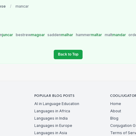
ese
/
mancar
in
juncar
bestrew
magoar
sadden
malhar
hammer
maltar
malt
mandar
ord
Back to Top
POPULAR BLOG POSTS
COOLJUGATO
AI in Language Education
Home
Languages in Africa
About
Languages in India
Blog
Languages in Europe
Conjugation 
Languages in Asia
Terms of Serv