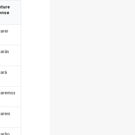
uture
ense
arei
arás
ará
caremos
areis
arão