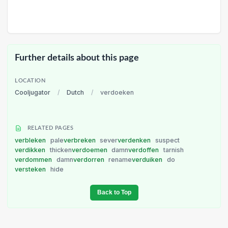
Further details about this page
LOCATION
Cooljugator
/
Dutch
/
verdoeken
RELATED PAGES
verbleken
pale
verbreken
sever
verdenken
suspect
verdikken
thicken
verdoemen
damn
verdoffen
tarnish
verdommen
damn
verdorren
rename
verduiken
do
versteken
hide
Back to Top