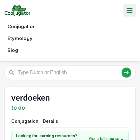
Conjugation
Etymology
Blog
verdoeken
to do
Conjugation
Details
Looking for learning resources?
Get a full course →