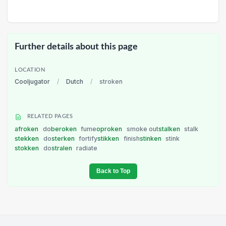
Further details about this page
LOCATION
Cooljugator
/
Dutch
/
stroken
RELATED PAGES
afroken
do
beroken
fume
oproken
smoke out
stalken
stalk
stekken
do
sterken
fortify
stikken
finish
stinken
stink
stokken
do
stralen
radiate
Back to Top