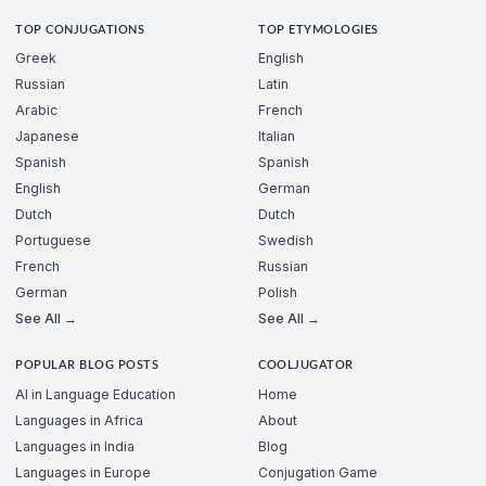
TOP CONJUGATIONS
TOP ETYMOLOGIES
Greek
English
Russian
Latin
Arabic
French
Japanese
Italian
Spanish
Spanish
English
German
Dutch
Dutch
Portuguese
Swedish
French
Russian
German
Polish
See All →
See All →
POPULAR BLOG POSTS
COOLJUGATOR
AI in Language Education
Home
Languages in Africa
About
Languages in India
Blog
Languages in Europe
Conjugation Game