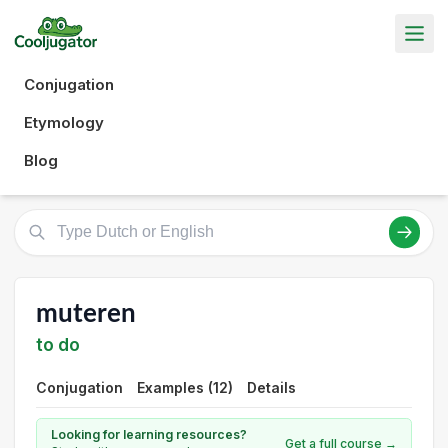
Conjugation
Etymology
Blog
muteren
to do
Conjugation
Examples (12)
Details
Looking for learning resources?
Get a full course →