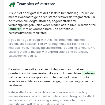
Examples of
muteren
Als je niet door gaat met deze laatste behandeling... zullen de
meest kwaadaardige en resistente retrovirale fragmenten... in
de microbiële leegte stromen, ongecontroleerd
vermenigvuldigen... zich weer binden aan je DNA, waardoor ze
muteren
met onvoorspelbare... en potentiële
catastrofistische resultaten.
If you don't go through with this final treatment, the most
virulent and resistant retroviral fragments will rush into the
microbial void, multiplying unchecked, rebonding to your DNA,
causing them to mutate with unpredictable and potentially
catastrophic results.
De natuur overvalt en vernietigt de pompoen... met een
poederige schimmelziekte... die we zo kunnen laten
muteren
dat deze de menselijke celstructuur aanvalt... waardoor bij
vijandelijke soldaten een weelderige, donzige laag groeit... en
ze sterven...
Nature attacks and annihilates the pumpkin with powdery
mildew disease, which can be mutated and designed to attack
human cell structure, causing enemy soldiers to grow a
magnificent, soft downy coating and die...