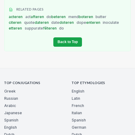
RELATED PAGES
acteren
act
afteren
do
beteren
mend
boteren
butter
citeren
quote
dateren
date
doteren
dope
enteren
inoculate
etteren
suppurate
fêteren
do
Back to Top
TOP CONJUGATIONS
TOP ETYMOLOGIES
Greek
English
Russian
Latin
Arabic
French
Japanese
Italian
Spanish
Spanish
English
German
Dutch
Dutch