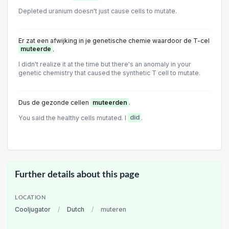
Depleted uranium doesn't just cause cells to mutate.
Er zat een afwijking in je genetische chemie waardoor de T-cel
muteerde
.
I didn't realize it at the time but there's an anomaly in your
genetic chemistry that caused the synthetic T cell to mutate.
Dus de gezonde cellen
muteerden
.
You said the healthy cells mutated. I
did
.
Further details about this page
LOCATION
Cooljugator
/
Dutch
/
muteren