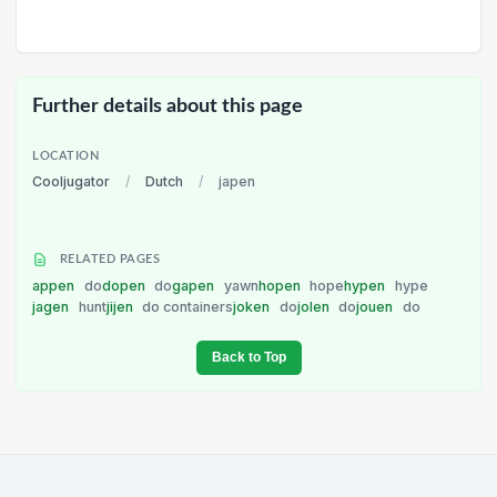
Further details about this page
LOCATION
Cooljugator
/
Dutch
/
japen
RELATED PAGES
appen
do
dopen
do
gapen
yawn
hopen
hope
hypen
hype
jagen
hunt
jijen
do containers
joken
do
jolen
do
jouen
do
Back to Top