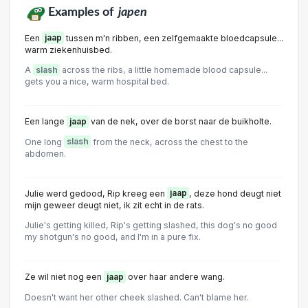
Examples of
japen
Een
jaap
tussen m'n ribben, een zelfgemaakte bloedcapsule...
warm ziekenhuisbed.
A
slash
across the ribs, a little homemade blood capsule...
gets you a nice, warm hospital bed.
Een lange
jaap
van de nek, over de borst naar de buikholte.
One long
slash
from the neck, across the chest to the
abdomen.
Julie werd gedood, Rip kreeg een
jaap
, deze hond deugt niet
mijn geweer deugt niet, ik zit echt in de rats.
Julie's getting killed, Rip's getting slashed, this dog's no good
my shotgun's no good, and I'm in a pure fix.
Ze wil niet nog een
jaap
over haar andere wang.
Doesn't want her other cheek slashed. Can't blame her.