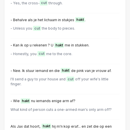
- Yes, the cross-
cut
through.
- Behalve als je het lichaam in stukjes
hakt
.
- Unless you
cut
the body to pieces.
- Kan ik op u rekenen ? U
hakt
me in stukken.
- Honestly, you
cut
me to the core.
- Nee. Ik stuur iemand en die
hakt
de pink van je vrouw af.
I'll send a guy to your house and
cut
off your wife's little
finger.
- Wie
hakt
nu iemands enige arm af?
What kind of person cuts a one-armed man's only arm off?
Als Jax dat hoort,
hakt
hij m'n kop eraf... en zet die op een