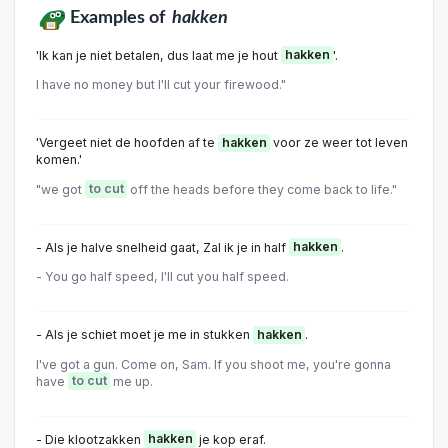
Examples of
hakken
'Ik kan je niet betalen, dus laat me je hout
hakken
'.
I have no money but I'll cut your firewood."
'Vergeet niet de hoofden af te
hakken
voor ze weer tot leven
komen.'
"we got
to cut
off the heads before they come back to life."
- Als je halve snelheid gaat, Zal ik je in half
hakken
.
- You go half speed, I'll cut you half speed.
- Als je schiet moet je me in stukken
hakken
.
I've got a gun. Come on, Sam. If you shoot me, you're gonna
have
to cut
me up.
- Die klootzakken
hakken
je kop eraf.