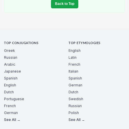
Back to Top
TOP CONJUGATIONS
TOP ETYMOLOGIES
Greek
English
Russian
Latin
Arabic
French
Japanese
Italian
Spanish
Spanish
English
German
Dutch
Dutch
Portuguese
Swedish
French
Russian
German
Polish
See All →
See All →