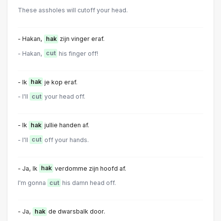
These assholes will cutoff your head.
- Hakan,
hak
zijn vinger eraf.
- Hakan,
cut
his finger off!
- Ik
hak
je kop eraf.
- I'll
cut
your head off.
- Ik
hak
jullie handen af.
- I'll
cut
off your hands.
- Ja, Ik
hak
verdomme zijn hoofd af.
l'm gonna
cut
his damn head off.
- Ja,
hak
de dwarsbalk door.