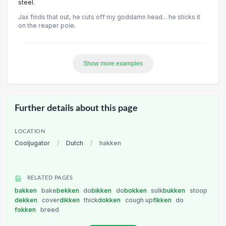
steel.
Jax finds that out, he cuts off my goddamn head... he sticks it
on the reaper pole.
Show more examples
Further details about this page
LOCATION
Cooljugator
/
Dutch
/
hakken
RELATED PAGES
bakken
bake
bekken
do
bikken
do
bokken
sulk
bukken
stoop
dekken
cover
dikken
thick
dokken
cough up
fikken
do
fokken
breed