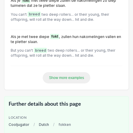
Als je
fokt
met twee diepe zullen de nakomelingen zo diep
tuimelen dat ze te pletter slaan.
You can't
breed
two deep rollers... or their young, their
offspring, will roll all the way down... hit and die.
Als je met twee diepe
fokt
, zullen hun nakomelingen vallen en
te pletter slaan.
But you can't
breed
two deep rollers... or their young, their
offspring, will roll all the way down... hit and die.
Show more examples
Further details about this page
LOCATION
Cooljugator
/
Dutch
/
fokken