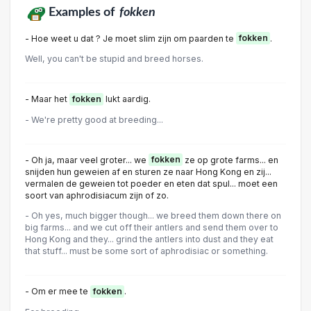
Examples of
fokken
- Hoe weet u dat ? Je moet slim zijn om paarden te
fokken
.
Well, you can't be stupid and breed horses.
- Maar het
fokken
lukt aardig.
- We're pretty good at breeding...
- Oh ja, maar veel groter... we
fokken
ze op grote farms... en
snijden hun geweien af en sturen ze naar Hong Kong en zij...
vermalen de geweien tot poeder en eten dat spul... moet een
soort van aphrodisiacum zijn of zo.
- Oh yes, much bigger though... we breed them down there on
big farms... and we cut off their antlers and send them over to
Hong Kong and they... grind the antlers into dust and they eat
that stuff... must be some sort of aphrodisiac or something.
- Om er mee te
fokken
.