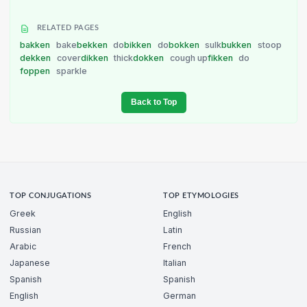
RELATED PAGES
bakken
bake
bekken
do
bikken
do
bokken
sulk
bukken
stoop
dekken
cover
dikken
thick
dokken
cough up
fikken
do
foppen
sparkle
Back to Top
TOP CONJUGATIONS
TOP ETYMOLOGIES
Greek
English
Russian
Latin
Arabic
French
Japanese
Italian
Spanish
Spanish
English
German