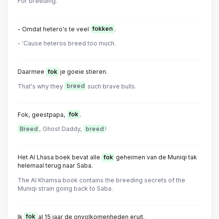
For breeding.
- Omdat hetero's te veel
fokken
.
- 'Cause heteros breed too much.
Daarmee
fok
je goeie stieren.
That's why they
breed
such brave bulls.
Fok, geestpapa,
fok
.
Breed
, Ghost Daddy,
breed
!
Het Al Lhasa boek bevat alle
fok
geheimen van de Muniqi tak
helemaal terug naar Saba.
The Al Khamsa book contains the breeding secrets of the
Muniqi strain going back to Saba.
Ik
fok
al 15 jaar de onvolkomenheden eruit.