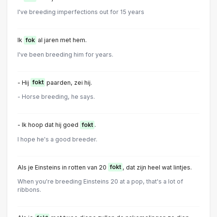
I've breeding imperfections out for 15 years
Ik
fok
al jaren met hem.
I've been breeding him for years.
- Hij
fokt
paarden, zei hij.
- Horse breeding, he says.
- Ik hoop dat hij goed
fokt
.
I hope he's a good breeder.
Als je Einsteins in rotten van 20
fokt
, dat zijn heel wat lintjes.
When you're breeding Einsteins 20 at a pop, that's a lot of
ribbons.