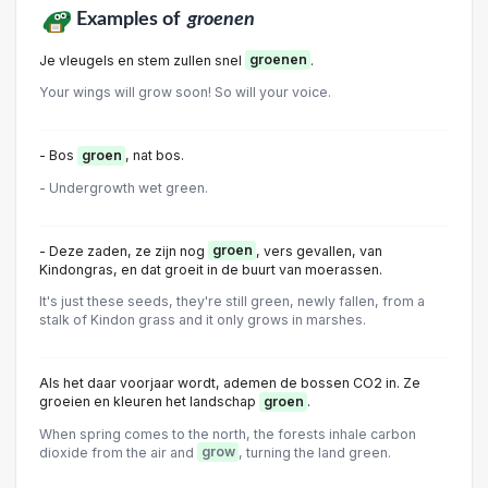
Examples of
groenen
Je vleugels en stem zullen snel
groenen
.
Your wings will grow soon! So will your voice.
- Bos
groen
, nat bos.
- Undergrowth wet green.
- Deze zaden, ze zijn nog
groen
, vers gevallen, van
Kindongras, en dat groeit in de buurt van moerassen.
It's just these seeds, they're still green, newly fallen, from a
stalk of Kindon grass and it only grows in marshes.
Als het daar voorjaar wordt, ademen de bossen CO2 in. Ze
groeien en kleuren het landschap
groen
.
When spring comes to the north, the forests inhale carbon
dioxide from the air and
grow
, turning the land green.