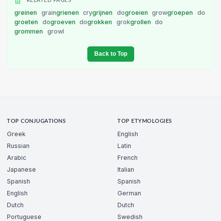
RELATED PAGES
greinen
grain
grienen
cry
grijnen
do
groeien
grow
groepen
do
groeten
do
groeven
do
grokken
grok
grollen
do
grommen
growl
Back to Top
TOP CONJUGATIONS
TOP ETYMOLOGIES
Greek
English
Russian
Latin
Arabic
French
Japanese
Italian
Spanish
Spanish
English
German
Dutch
Dutch
Portuguese
Swedish