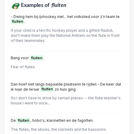
Examples of
fluiten
- Dwing hem bij ijshockey niet... het volkslied voor z'n team te
fluiten
.
If your child is a terrific hockey player and a gifted flautist,
don't make them play the National Anthem on the flute in front
of their teammates.
Bang voor
fluiten
.
Fear of flutes.
Dan hoef niet langs bepaalde plaatsenn te rijden - De keer dat
ik naar de leraar
fluiten
zn huis ging
So I don't have to drive by certain places -- the flute teacher's
house I went to once...
De
fluiten
, hobo's, klarinetten en de fagotten.
The flutes, the oboes, the clarinets and the bassoons.