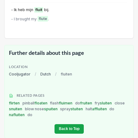
- Ik heb mijn
fluit
bij.
- I brought my
flute
.
Further details about this page
LOCATION
Cooljugator
/
Dutch
/
fluiten
RELATED PAGES
flirten
pinball
floaten
flash
fluimen
do
fruiten
fry
sluiten
close
snuiten
blow nose
spuiten
spray
stuiten
halt
affluiten
do
nafluiten
do
Back to Top