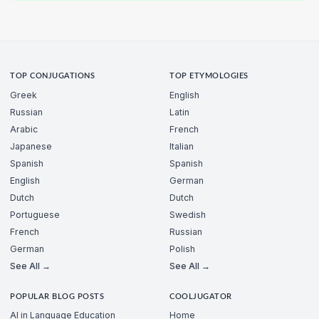
TOP CONJUGATIONS
TOP ETYMOLOGIES
Greek
English
Russian
Latin
Arabic
French
Japanese
Italian
Spanish
Spanish
English
German
Dutch
Dutch
Portuguese
Swedish
French
Russian
German
Polish
See All →
See All →
POPULAR BLOG POSTS
COOLJUGATOR
AI in Language Education
Home