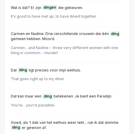
Wat is dat? Er zijn
dingen
die gebeuren.
It's good to have met up, to have dined together.
Carmen en Nadine. Drie verschillende vrouwen die één
ding
gemeen hebben. Moord.
Carmen... and Nadine-- three very different women with one
thing in common-- murder!
Dat
ding
ligt precies voor mijn eethuis.
That goes right up to my diner.
Dat kan maar een
ding
betekenen: Je bent een Paradijn.
You're... you're paradine.
Goed, als 't dak van het eethuis weer lekt... ruk ik dat domme
ding
er gewoon af.