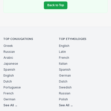
Back to Top
TOP CONJUGATIONS
TOP ETYMOLOGIES
Greek
English
Russian
Latin
Arabic
French
Japanese
Italian
Spanish
Spanish
English
German
Dutch
Dutch
Portuguese
Swedish
French
Russian
German
Polish
See All →
See All →