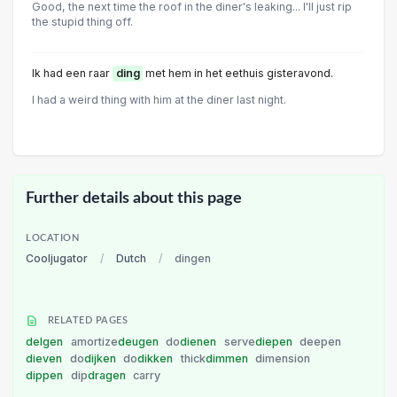
Good, the next time the roof in the diner's leaking... I'll just rip
the stupid thing off.
Ik had een raar
ding
met hem in het eethuis gisteravond.
I had a weird thing with him at the diner last night.
Further details about this page
LOCATION
Cooljugator
/
Dutch
/
dingen
RELATED PAGES
delgen
amortize
deugen
do
dienen
serve
diepen
deepen
dieven
do
dijken
do
dikken
thick
dimmen
dimension
dippen
dip
dragen
carry