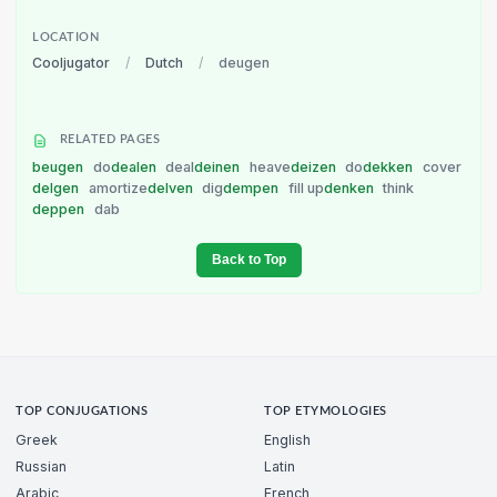
LOCATION
Cooljugator
/
Dutch
/
deugen
RELATED PAGES
beugen
do
dealen
deal
deinen
heave
deizen
do
dekken
cover
delgen
amortize
delven
dig
dempen
fill up
denken
think
deppen
dab
Back to Top
TOP CONJUGATIONS
TOP ETYMOLOGIES
Greek
English
Russian
Latin
Arabic
French