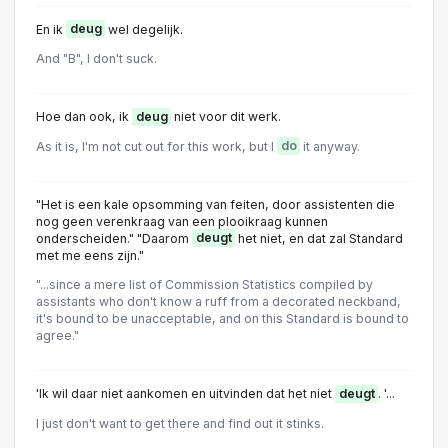
En ik
deug
wel degelijk.
And "B", I don't suck.
Hoe dan ook, ik
deug
niet voor dit werk.
As it is, I'm not cut out for this work, but I
do
it anyway.
"Het is een kale opsomming van feiten, door assistenten die
nog geen verenkraag van een pIooikraag kunnen
onderscheiden." "Daarom
deugt
het niet, en dat zal Standard
met me eens zijn."
"...since a mere list of Commission Statistics compiled by
assistants who don't know a ruff from a decorated neckband,
it's bound to be unacceptable, and on this Standard is bound to
agree."
'Ik wil daar niet aankomen en uitvinden dat het niet
deugt
. '...
I just don't want to get there and find out it stinks.