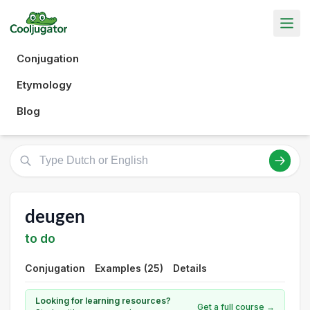
Conjugation
Etymology
Blog
deugen
to do
Conjugation
Examples (25)
Details
Looking for learning resources?
Get a full course →