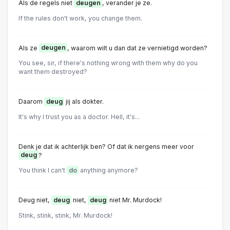
Als de regels niet
deugen
, verander je ze.
If the rules don't work, you change them.
Als ze
deugen
, waarom wilt u dan dat ze vernietigd worden?
You see, sir, if there's nothing wrong with them why do you
want them destroyed?
Daarom
deug
jij als dokter.
It's why I trust you as a doctor. Hell, it's...
Denk je dat ik achterlijk ben? Of dat ik nergens meer voor
deug
?
You think I can't
do
anything anymore?
Deug niet,
deug
niet,
deug
niet Mr. Murdock!
Stink, stink, stink, Mr. Murdock!