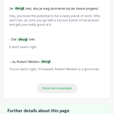
'Je
deugt
niet, dus je mag doorleren bij de zware jongens.'
Hey, you have the potential to be a nasty piece of work. Why
don't we, uh, lock you up with a serious bunch of hardcases
and get you really good at it.
- Dat
deugt
niet.
It don't seem right.
- Ja, Robert Weldon
deugt
.
You're damn right, I'm biased. Robert Weldon is a good man.
Show more examples
Further details about this page