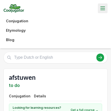
Conjugation
Etymology
Blog
afstuwen
to do
Conjugation
Details
Looking for learning resources?
Get a full course →