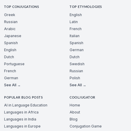
TOP CONJUGATIONS
TOP ETYMOLOGIES
Greek
English
Russian
Latin
Arabic
French
Japanese
Italian
Spanish
Spanish
English
German
Dutch
Dutch
Portuguese
Swedish
French
Russian
German
Polish
See All →
See All →
POPULAR BLOG POSTS
COOLJUGATOR
AI in Language Education
Home
Languages in Africa
About
Languages in India
Blog
Languages in Europe
Conjugation Game