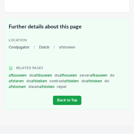
Further details about this page
LOCATION
Cooljugator
/
Dutch
/
afstuwen
RELATED PAGES
afbouwen
do
afdouwen
do
afhouwen
sever
afkauwen
do
afstaren
do
afsteken
contrast
afstelen
do
afstoken
do
afstomen
steam
afstoten
repel
Back to Top