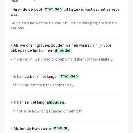
' Hij wilde de boot
afhouden
tot hij zeker wist dat het serieus
was.
So he said he wanted to hold off until he was prepared to be
serious.
- Als we ons ingraven, zouden we hen waarschijnlijk voor
onbepaalde tijd kunnen
afhouden
.
- If we dig in, we could probably hold them off indefinitely.
- Ik kan de bank niet langer
afhouden
.
I can't hold off the bank another day.
- Ik kan ze niet lang
afhouden
.
I'm not sure how long I can hold them off.
- Als het de Hulk van je
afhoudt
.