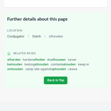
Further details about this page
LOCATION
Cooljugator
/
Dutch
/
afhouden
RELATED PAGES
afharden
harden
afhollen
do
afhouwen
sever
behouden
belong
inhouden
contain
nahouden
keep in
omhouden
camp site against
ophouden
cease
Back to Top