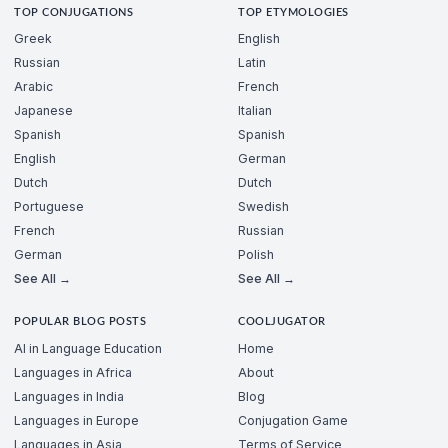
TOP CONJUGATIONS
TOP ETYMOLOGIES
Greek
English
Russian
Latin
Arabic
French
Japanese
Italian
Spanish
Spanish
English
German
Dutch
Dutch
Portuguese
Swedish
French
Russian
German
Polish
See All →
See All →
POPULAR BLOG POSTS
COOLJUGATOR
AI in Language Education
Home
Languages in Africa
About
Languages in India
Blog
Languages in Europe
Conjugation Game
Languages in Asia
Terms of Service