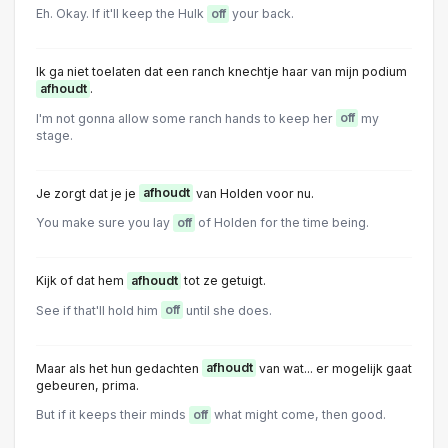
Eh. Okay. If it'll keep the Hulk
off
your back.
Ik ga niet toelaten dat een ranch knechtje haar van mijn podium
afhoudt
.
I'm not gonna allow some ranch hands to keep her
off
my
stage.
Je zorgt dat je je
afhoudt
van Holden voor nu.
You make sure you lay
off
of Holden for the time being.
Kijk of dat hem
afhoudt
tot ze getuigt.
See if that'll hold him
off
until she does.
Maar als het hun gedachten
afhoudt
van wat... er mogelijk gaat
gebeuren, prima.
But if it keeps their minds
off
what might come, then good.