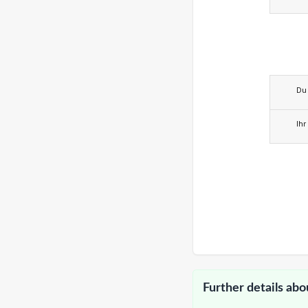
Du
Ihr
Further details abo