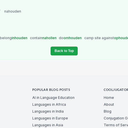
/
nahouden
belong
inhouden
contain
nahollen
do
omhouden
camp site against
ophoud
Back to Top
POPULAR BLOG POSTS
COOLJUGATO
AI in Language Education
Home
Languages in Africa
About
Languages in India
Blog
Languages in Europe
Conjugation 
Languages in Asia
Terms of Serv