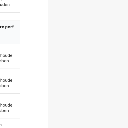
ouden
re perf.
ehoude
bben
ehoude
bben
ehoude
bben
n