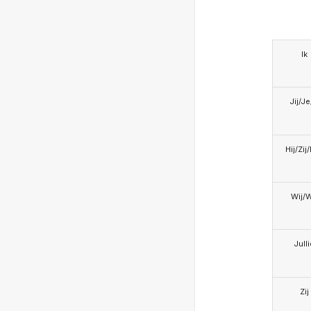
Ik
Jij/J
Hij/Zij
Wij/
Jull
Zij