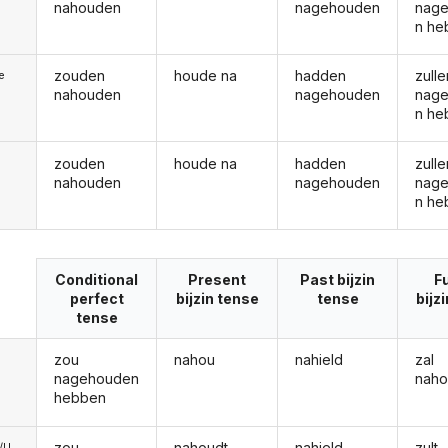
nahouden
nagehouden
nag
n he
zouden
houde na
hadden
zulle
ie
nahouden
nagehouden
nag
n he
zouden
houde na
hadden
zulle
nahouden
nagehouden
nag
n he
Conditional
Present
Past bijzin
F
perfect
bijzin tense
tense
bijz
tense
zou
nahou
nahield
zal
nagehouden
nah
hebben
zou
nahoudt
nahield
zult
e/U