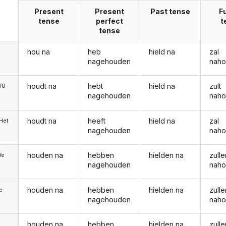
Present
Present
Past tense
F
tense
perfect
t
tense
hou na
heb
hield na
zal
nagehouden
nah
houdt na
hebt
hield na
zult
e/U
nagehouden
nah
houdt na
heeft
hield na
zal
/Het
nagehouden
nah
houden na
hebben
hielden na
zulle
We
nagehouden
nah
houden na
hebben
hielden na
zulle
ie
nagehouden
nah
houden na
hebben
hielden na
zulle