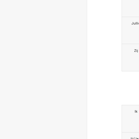
Jull
Zij
Ik
Jij/J