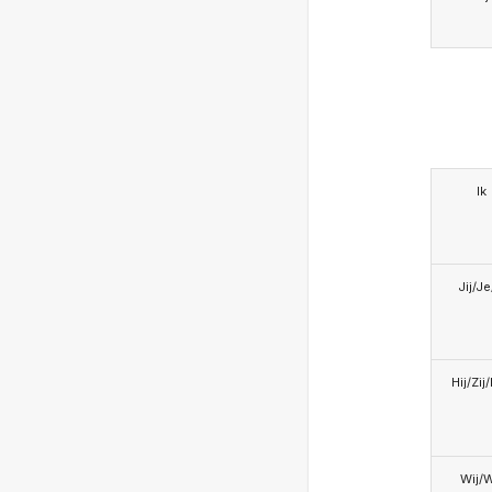
Ik
Jij/J
Hij/Zij
Wij/