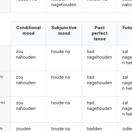
nagehouden
nah
Conditional
Subjunctive
Past
Futu
mood
mood
perfect
tense
zou
houde na
had
zal
nahouden
nagehouden
nag
n he
zou
houde na
had
zal
e/U
nahouden
nagehouden
nag
n he
zou
houde na
had
zal
/Het
nahouden
nagehouden
nag
n he
zouden
houde na
hadden
zulle
We