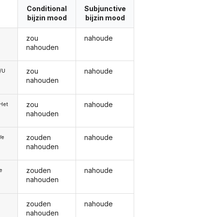
Conditional
Subjunctive
bijzin mood
bijzin mood
zou
nahoude
nahouden
zou
nahoude
e/U
nahouden
zou
nahoude
/Het
nahouden
zouden
nahoude
We
nahouden
zouden
nahoude
ie
nahouden
zouden
nahoude
nahouden