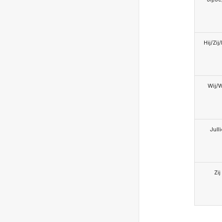
Hij/Zij
Wij/
Jull
Zij