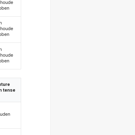
ehoude
bben
n
ehoude
bben
n
ehoude
bben
uture
in tense
ouden