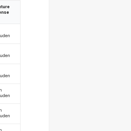
uture
ense
ouden
ouden
ouden
n
ouden
n
ouden
n