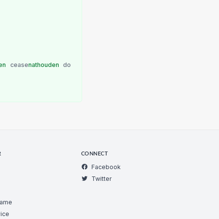
en
cease
nathouden
do
R
CONNECT
Facebook
Twitter
Game
ice