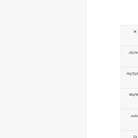
Ik
Jij/J
Hij/Zij
Wij/
Jull
Zij