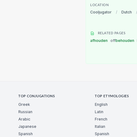
LOCATION
Cooljugator
/
Dutch
RELATED PAGES
afhouden
off
behouden
TOP CONJUGATIONS
TOP ETYMOLOGIES
Greek
English
Russian
Latin
Arabic
French
Japanese
Italian
Spanish
Spanish