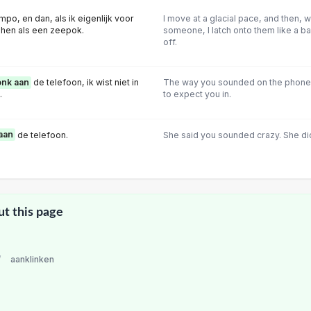
mpo, en dan, als ik eigenlijk voor
I move at a glacial pace, and then, w
hen als een zeepok.
someone, I latch onto them like a ba
off.
onk aan
de telefoon, ik wist niet in
The way you sounded on the phone, 
.
to expect you in.
aan
de telefoon.
She said you sounded crazy. She did
ut this page
/
aanklinken