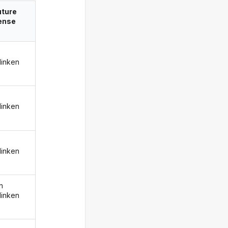
uture
ense
linken
linken
linken
n
linken