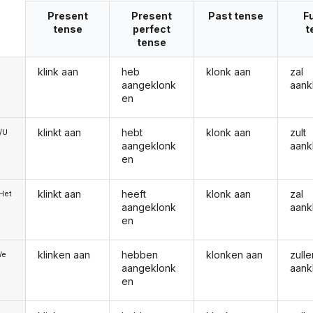
Present
Present
Past tense
F
tense
perfect
t
tense
klink aan
heb
klonk aan
zal
aangeklonk
aank
en
klinkt aan
hebt
klonk aan
zult
e/U
aangeklonk
aank
en
klinkt aan
heeft
klonk aan
zal
/Het
aangeklonk
aank
en
klinken aan
hebben
klonken aan
zulle
We
aangeklonk
aank
en