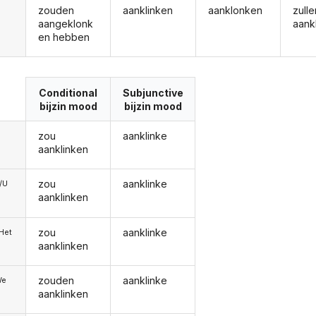
zouden
aanklinken
aanklonken
zulle
aangeklonk
aank
en hebben
Conditional
Subjunctive
bijzin mood
bijzin mood
zou
aanklinke
aanklinken
zou
aanklinke
e/U
aanklinken
zou
aanklinke
/Het
aanklinken
zouden
aanklinke
We
aanklinken