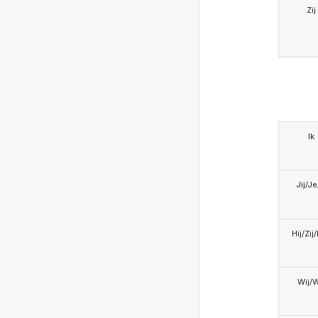
Zij
Ik
Jij/J
Hij/Zij
Wij/