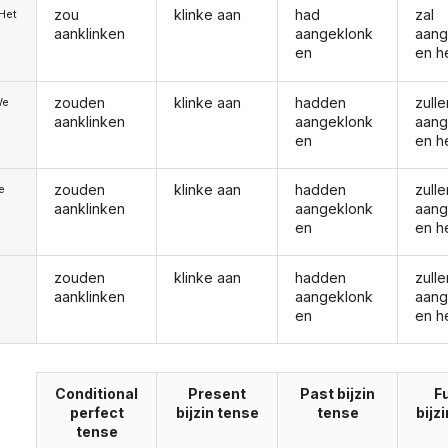
zou
klinke aan
had
zal
/Het
aanklinken
aangeklonk
aang
en
en h
zouden
klinke aan
hadden
zulle
We
aanklinken
aangeklonk
aang
en
en h
zouden
klinke aan
hadden
zulle
ie
aanklinken
aangeklonk
aang
en
en h
zouden
klinke aan
hadden
zulle
aanklinken
aangeklonk
aang
en
en h
Conditional
Present
Past bijzin
F
perfect
bijzin tense
tense
bijz
tense