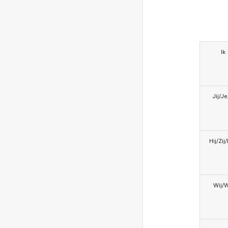
Ik
Jij/J
Hij/Zij
Wij/