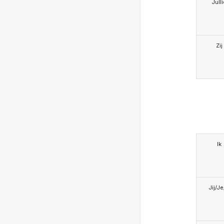
Jull
Zij
Ik
Jij/J