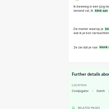
Ik beweeg in een ijzig te
iemand val, Ik
klink aan
De manier waarop je
kl
wat ik je kon verwachten
Ze zei dat je raar
klonk 
Further details abo
LOCATION
Cooljugator
/
Dutch
RELATED PAGES