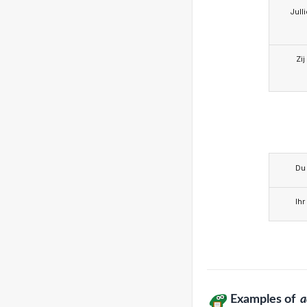
Jull
Zij
Du
Ihr
Examples of
a