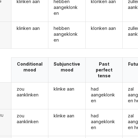
klinken aan
hebben
klonken aan
zulle
ie
aangeklonk
aank
en
klinken aan
hebben
klonken aan
zulle
aangeklonk
aank
en
Conditional
Subjunctive
Past
Futu
mood
mood
perfect
tense
zou
klinke aan
had
zal
aanklinken
aangeklonk
aang
en
en h
zou
klinke aan
had
zal
e/U
aanklinken
aangeklonk
aang
en
en h