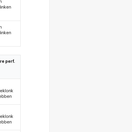
n
linken
n
linken
re perf.
eklonk
ebben
eklonk
ebben