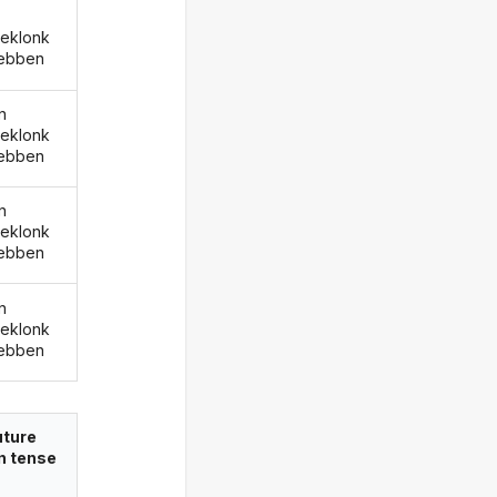
eklonk
ebben
n
eklonk
ebben
n
eklonk
ebben
n
eklonk
ebben
uture
in tense