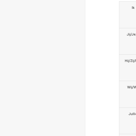
Ik
Jij/J
Hij/Zij
Wij/
Jull