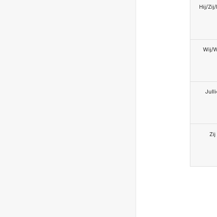
Hij/Zij
Wij/
Jull
Zij