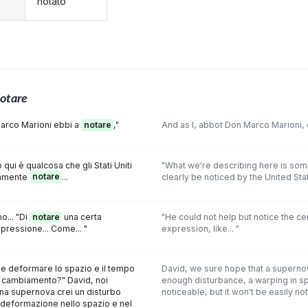
notato
otare
Marco Marioni ebbi a
notare
,"
And as I, abbot Don Marco Marioni
o qui è qualcosa che gli Stati Uniti
"What we're describing here is som
ramente
notare
...
clearly be noticed by the United Stat
o... "Di
notare
una certa
"He could not help but notice the cer
spressione... Come... "
expression, like... "
 deformare lo spazio e il tempo
David, we sure hope that a supernov
 cambiamento?" David, noi
enough disturbance, a warping in sp
a supernova crei un disturbo
noticeable, but it won't be easily no
deformazione nello spazio e nel