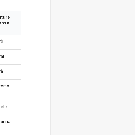
uture
ense
rò
rai
rà
remo
rete
ranno