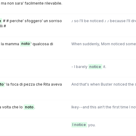
 ma non sara' facilmente rilevabile.
e
# # perche' sfoggero' un sorriso
♪ so I'll be noticed ♪ ♪ because I'll d
li #
o, la mamma
noto
' qualcosa di
When suddenly, Mom noticed somet
- I barely
notice
it.
to
' la foca di pezza che Rita aveva
And that's when Buster noticed the s
ma volta che lo
noto
.
Ikey--and this ain't the first time I not
I notice
you.