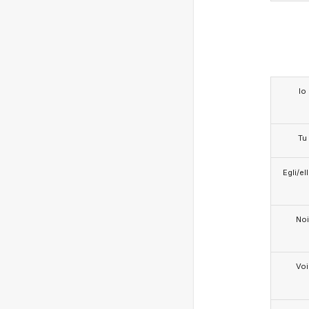
Io
Tu
Egli/e
Noi
Voi