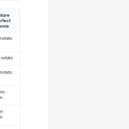
uture
rfect
ense
 notato
 notato
 notato
emo
to
te
to