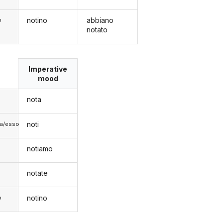
notino
abbiano
o
notato
Imperative
mood
nota
noti
lla/esso
notiamo
notate
notino
o