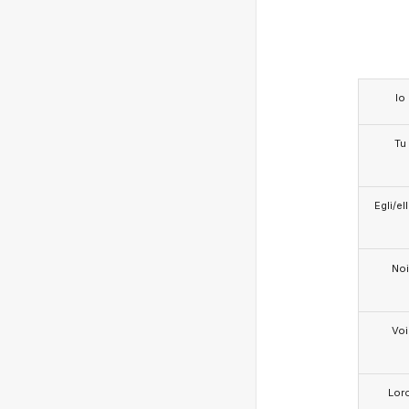
Io
Tu
Egli/e
Noi
Voi
Lor