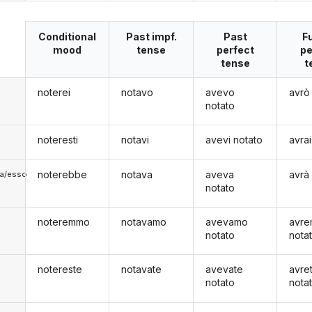
Conditional
Past impf.
Past
F
mood
tense
perfect
pe
tense
t
noterei
notavo
avevo
avrò
notato
noteresti
notavi
avevi notato
avrai
noterebbe
notava
aveva
avrà
lla/esso
notato
noteremmo
notavamo
avevamo
avr
notato
nota
notereste
notavate
avevate
avre
notato
nota