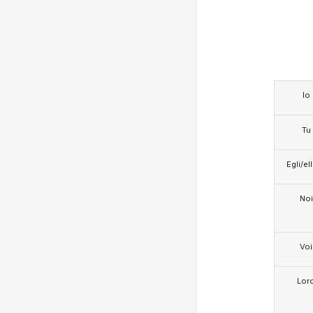
Io
Tu
Egli/e
Noi
Voi
Lor