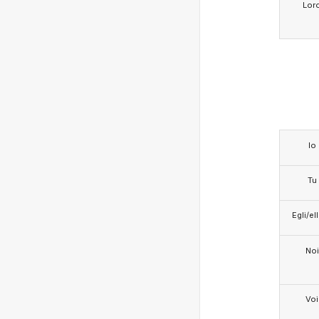
Lor
Io
Tu
Egli/e
Noi
Voi