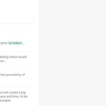
, came
to notice
,..
ething which would
es...
tain peculiarity of
a will create a big
ace and time, to be
ticeable.