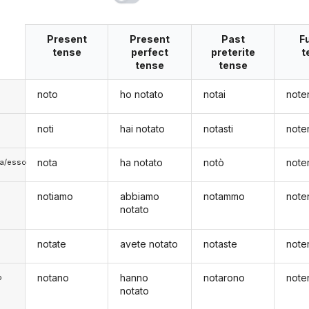
Present
Present
Past
F
tense
perfect
preterite
t
tense
tense
noto
ho notato
notai
note
noti
hai notato
notasti
note
nota
ha notato
notò
note
lla/esso
notiamo
abbiamo
notammo
note
notato
notate
avete notato
notaste
note
notano
hanno
notarono
note
o
notato