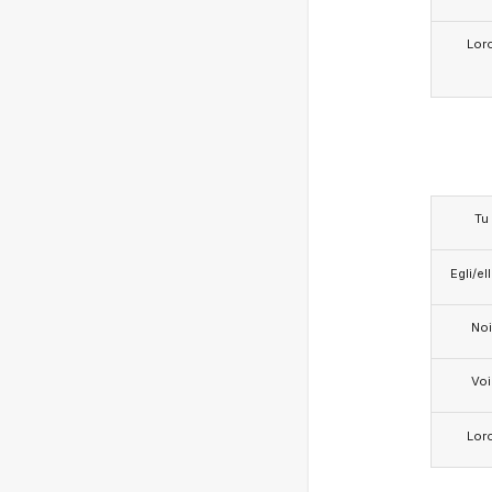
Lor
Tu
Egli/e
Noi
Voi
Lor