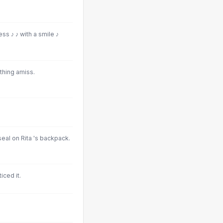
ress ♪ ♪ with a smile ♪
hing amiss.
eal on Rita 's backpack.
iced it.