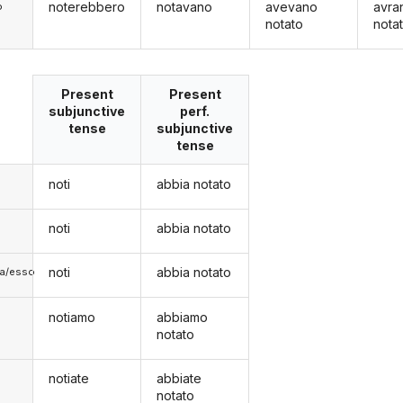
noterebbero
notavano
avevano
avra
o
notato
nota
Present
Present
subjunctive
perf.
tense
subjunctive
tense
noti
abbia notato
noti
abbia notato
noti
abbia notato
lla/esso
notiamo
abbiamo
notato
notiate
abbiate
notato