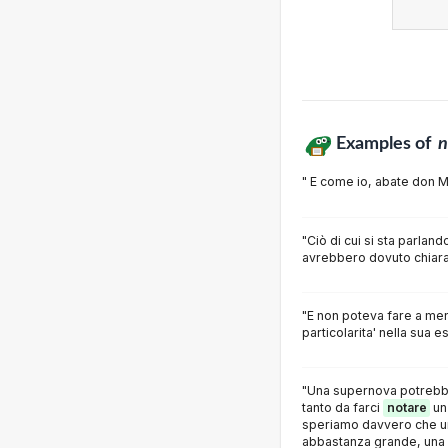
Examples of
n
" E come io, abate don 
"Ciò di cui si sta parland
avrebbero dovuto chia
"E non poteva fare a men
particolarita' nella sua e
"Una supernova potrebbe
tanto da farci
notare
un
speriamo davvero che un
abbastanza grande, una 