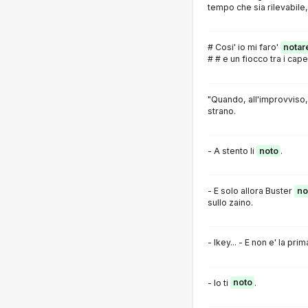
tempo che sia rilevabile,
# Cosi' io mi faro'
notar
# # e un fiocco tra i capel
"Quando, all'improvvis
strano.
- A stento li
noto
.
- E solo allora Buster
no
sullo zaino.
- Ikey... - E non e' la pri
- Io ti
noto
.