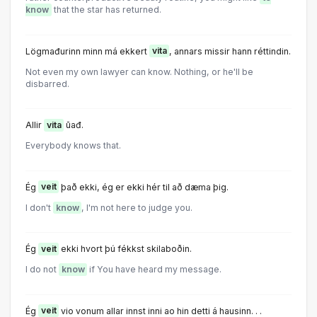
know
that the star has returned.
Lögmađurinn minn má ekkert
vita
, annars missir hann réttindin.
Not even my own lawyer can know. Nothing, or he'll be
disbarred.
Allir
vita
ūađ.
Everybody knows that.
Ég
veit
það ekki, ég er ekki hér til að dæma þig.
I don't
know
, I'm not here to judge you.
Ég
veit
ekki hvort þú fékkst skilaboðin.
I do not
know
if You have heard my message.
Ég
veit
vio vonum allar innst inni ao hin detti á hausinn. . .