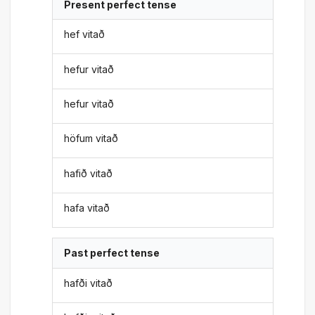
Present perfect tense
hef vitað
hefur vitað
hefur vitað
höfum vitað
hafið vitað
hafa vitað
Past perfect tense
hafði vitað