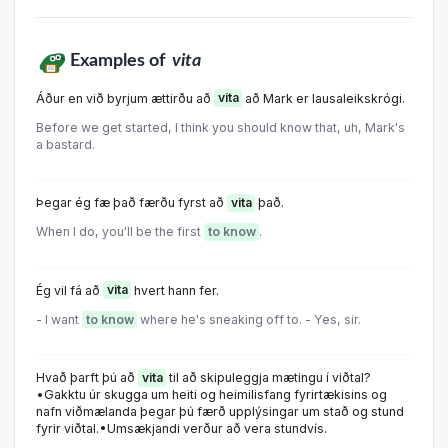
Examples of
vita
Áður en við byrjum ættirðu að
vita
að Mark er lausaleikskrógi.
Before we get started, I think you should know that, uh, Mark's
a bastard.
Þegar ég fæ það færðu fyrst að
vita
það.
When I do, you'll be the first
to know
.
Ég vil fá að
vita
hvert hann fer.
- I want
to know
where he's sneaking off to. - Yes, sir.
Hvað þarft þú að
vita
til að skipuleggja mætingu í viðtal?
•Gakktu úr skugga um heiti og heimilisfang fyrirtækisins og
nafn viðmælanda þegar þú færð upplýsingar um stað og stund
fyrir viðtal.•Umsækjandi verður að vera stundvís.