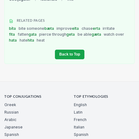
RELATED PAGES
bíta
bite someone
bæta
improve
elta
chase
erta
irritate
fita
fatten
gata
pierce through
geta
be able
gæta
watch over
hata
hate
hita
heat
Back to Top
TOP CONJUGATIONS
TOP ETYMOLOGIES
Greek
English
Russian
Latin
Arabic
French
Japanese
Italian
Spanish
Spanish