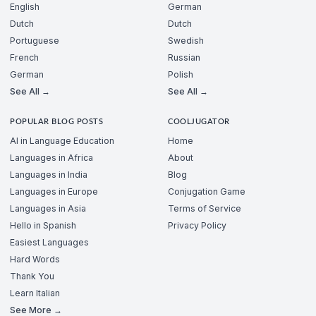
English
German
Dutch
Dutch
Portuguese
Swedish
French
Russian
German
Polish
See All →
See All →
POPULAR BLOG POSTS
COOLJUGATOR
AI in Language Education
Home
Languages in Africa
About
Languages in India
Blog
Languages in Europe
Conjugation Game
Languages in Asia
Terms of Service
Hello in Spanish
Privacy Policy
Easiest Languages
Hard Words
Thank You
Learn Italian
See More →