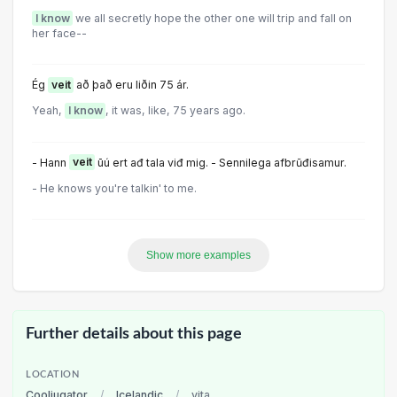
I know
we all secretly hope the other one will trip and fall on
her face--
Ég
veit
að það eru liðin 75 ár.
Yeah,
I know
, it was, like, 75 years ago.
- Hann
veit
ūú ert ađ tala viđ mig. - Sennilega afbrũđisamur.
- He knows you're talkin' to me.
Show more examples
Further details about this page
LOCATION
Cooljugator
/
Icelandic
/
vita