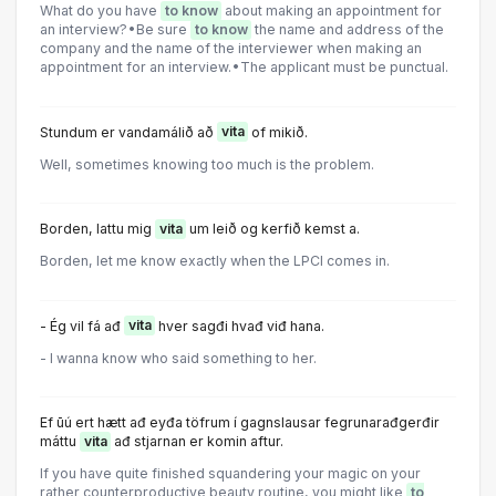
What do you have
to know
about making an appointment for
an interview?•Be sure
to know
the name and address of the
company and the name of the interviewer when making an
appointment for an interview.•The applicant must be punctual.
Stundum er vandamálið að
vita
of mikið.
Well, sometimes knowing too much is the problem.
Borden, lattu mig
vita
um leið og kerfið kemst a.
Borden, let me know exactly when the LPCI comes in.
- Ég vil fá ađ
vita
hver sagđi hvađ viđ hana.
- I wanna know who said something to her.
Ef ūú ert hætt ađ eyđa töfrum í gagnslausar fegrunarađgerđir
máttu
vita
ađ stjarnan er komin aftur.
If you have quite finished squandering your magic on your
rather counterproductive beauty routine, you might like
to