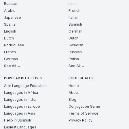
Russian
Latin
Arabic
French
Japanese
Italian
Spanish
Spanish
English
German
Dutch
Dutch
Portuguese
Swedish
French
Russian
German
Polish
See All →
See All →
POPULAR BLOG POSTS
COOLJUGATOR
AI in Language Education
Home
Languages in Africa
About
Languages in India
Blog
Languages in Europe
Conjugation Game
Languages in Asia
Terms of Service
Hello in Spanish
Privacy Policy
Easiest Languages