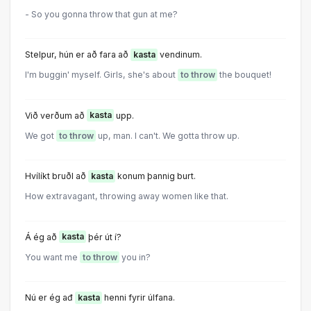
- So you gonna throw that gun at me?
Stelpur, hún er að fara að
kasta
vendinum.
I'm buggin' myself. Girls, she's about
to throw
the bouquet!
Við verðum að
kasta
upp.
We got
to throw
up, man. I can't. We gotta throw up.
Hvílíkt bruðl að
kasta
konum þannig burt.
How extravagant, throwing away women like that.
Á ég að
kasta
þér út í?
You want me
to throw
you in?
Nú er ég ađ
kasta
henni fyrir úlfana.