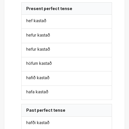
Present perfect tense
hef kastað
hefur kastað
hefur kastað
höfum kastað
hafið kastað
hafa kastað
Past perfect tense
hafði kastað