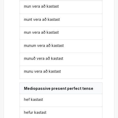
mun vera að kastast
munt vera að kastast
mun vera að kastast
munum vera að kastast
munuð vera að kastast
munu vera að kastast
Mediopassive present perfect tense
hef kastast
hefur kastast