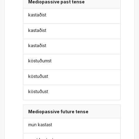
Mediopassive past tense
kastaðist
kastaðist
kastaðist
köstuðumst
köstuðust
köstuðust
Mediopassive future tense
mun kastast