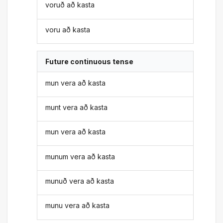
voruð að kasta
voru að kasta
Future continuous tense
mun vera að kasta
munt vera að kasta
mun vera að kasta
munum vera að kasta
munuð vera að kasta
munu vera að kasta