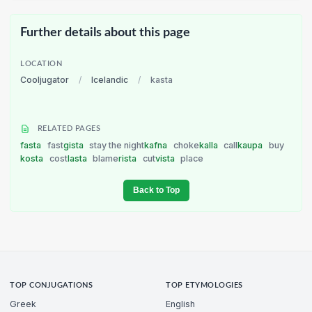
Further details about this page
LOCATION
Cooljugator
/
Icelandic
/
kasta
RELATED PAGES
fasta
fast
gista
stay the night
kafna
choke
kalla
call
kaupa
buy
kosta
cost
lasta
blame
rista
cut
vista
place
Back to Top
TOP CONJUGATIONS
TOP ETYMOLOGIES
Greek
English