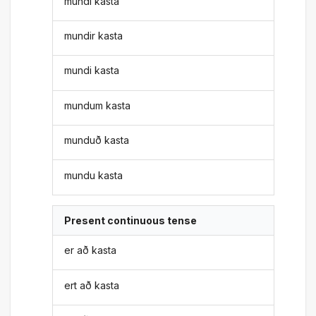
mundi kasta
mundir kasta
mundi kasta
mundum kasta
munduð kasta
mundu kasta
Present continuous tense
er að kasta
ert að kasta