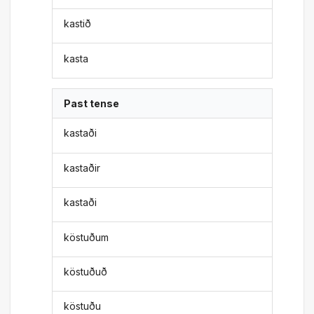
kastið
kasta
Past tense
kastaði
kastaðir
kastaði
köstuðum
köstuðuð
köstuðu