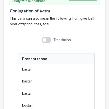
Study with our courses!
Conjugation
of
kasta
This verb can also mean the following: hurl, give birth,
bear offspring, toss, foal
Translation
Present tense
kasta
kastar
kastar
köstum