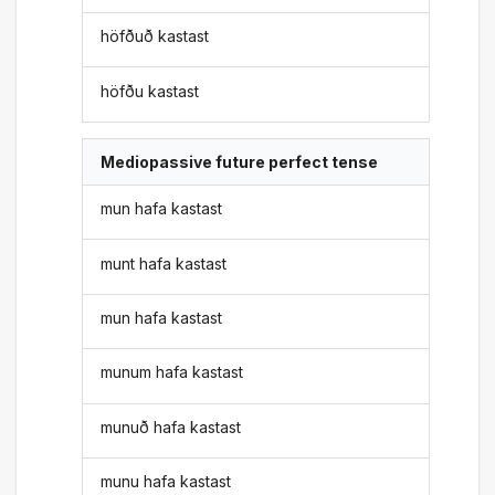
höfðuð kastast
höfðu kastast
Mediopassive future perfect tense
mun hafa kastast
munt hafa kastast
mun hafa kastast
munum hafa kastast
munuð hafa kastast
munu hafa kastast