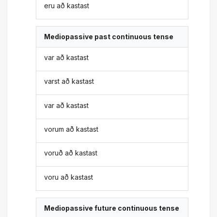
eru að kastast
Mediopassive past continuous tense
var að kastast
varst að kastast
var að kastast
vorum að kastast
voruð að kastast
voru að kastast
Mediopassive future continuous tense