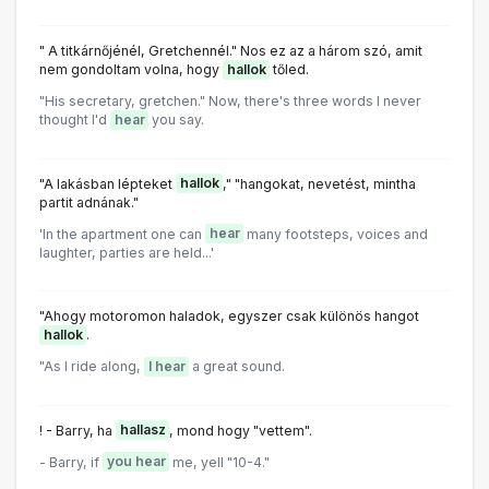
" A titkárnőjénél, Gretchennél." Nos ez az a három szó, amit
nem gondoltam volna, hogy
hallok
tőled.
"His secretary, gretchen." Now, there's three words I never
thought I'd
hear
you say.
"A lakásban lépteket
hallok
," "hangokat, nevetést, mintha
partit adnának."
'In the apartment one can
hear
many footsteps, voices and
laughter, parties are held...'
"Ahogy motoromon haladok, egyszer csak különös hangot
hallok
.
"As I ride along,
I hear
a great sound.
! - Barry, ha
hallasz
, mond hogy "vettem".
- Barry, if
you hear
me, yell "10-4."