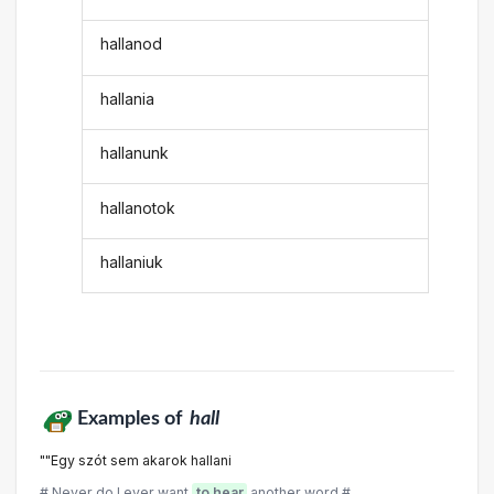
hallanod
hallania
hallanunk
hallanotok
hallaniuk
Examples of
hall
""Egy szót sem akarok hallani
# Never do I ever want
to hear
another word #