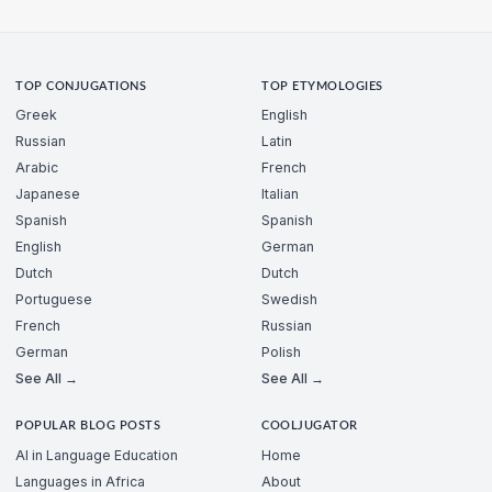
TOP CONJUGATIONS
TOP ETYMOLOGIES
Greek
English
Russian
Latin
Arabic
French
Japanese
Italian
Spanish
Spanish
English
German
Dutch
Dutch
Portuguese
Swedish
French
Russian
German
Polish
See All →
See All →
POPULAR BLOG POSTS
COOLJUGATOR
AI in Language Education
Home
Languages in Africa
About