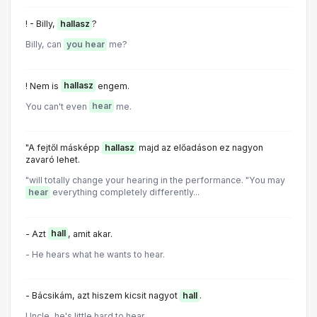
! - Billy,
hallasz
?
Billy, can
you hear
me?
! Nem is
hallasz
engem.
You can't even
hear
me.
"A fejtől másképp
hallasz
majd az előadáson ez nagyon
zavaró lehet.
"will totally change your hearing in the performance. "You may
hear
everything completely differently...
- Azt
hall
, amit akar.
- He hears what he wants to hear.
- Bácsikám, azt hiszem kicsit nagyot
hall
.
Uncle, he's little hard to hear.