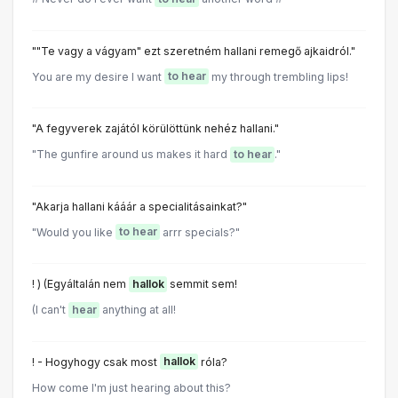
""Te vagy a vágyam" ezt szeretném hallani remegő ajkaidról."
You are my desire I want
to hear
my through trembling lips!
"A fegyverek zajától körülöttünk nehéz hallani."
"The gunfire around us makes it hard
to hear
."
"Akarja hallani kááár a specialitásainkat?"
"Would you like
to hear
arrr specials?"
! ) (Egyáltalán nem
hallok
semmit sem!
(I can't
hear
anything at all!
! - Hogyhogy csak most
hallok
róla?
How come I'm just hearing about this?