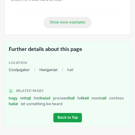
Show more examples
Further details about this page
LOCATION
Cooljugator
/
Hungarian
/
hall
RELATED PAGES
hagy
let
hajt
fold
halad
proceed
hull
fall
kell
must
vall
confess
hallat
let something be heard
Back to Top