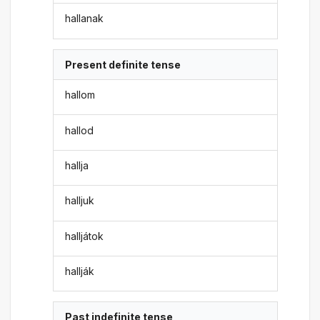
hallanak
Present definite tense
hallom
hallod
hallja
halljuk
halljátok
hallják
Past indefinite tense