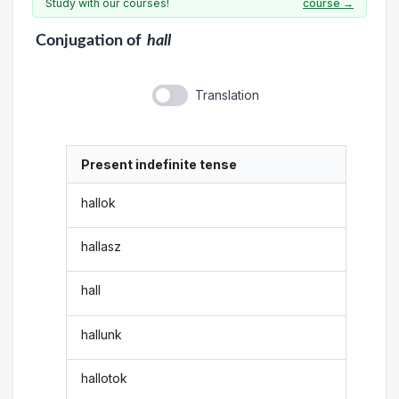
Study with our courses!
course →
Conjugation
of
hall
Translation
Present indefinite tense
hallok
hallasz
hall
hallunk
hallotok