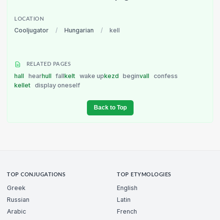
LOCATION
Cooljugator
/
Hungarian
/
kell
RELATED PAGES
hall
hear
hull
fall
kelt
wake up
kezd
begin
vall
confess
kellet
display oneself
Back to Top
TOP CONJUGATIONS
TOP ETYMOLOGIES
Greek
English
Russian
Latin
Arabic
French