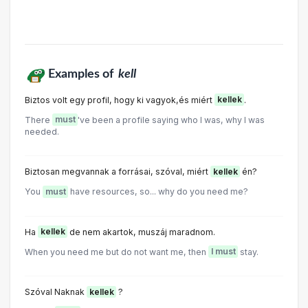
Examples of
kell
Biztos volt egy profil, hogy ki vagyok,és miért
kellek
.
There
must
've been a profile saying who I was, why I was
needed.
Biztosan megvannak a forrásai, szóval, miért
kellek
én?
You
must
have resources, so... why do you need me?
Ha
kellek
de nem akartok, muszáj maradnom.
When you need me but do not want me, then
I must
stay.
Szóval Naknak
kellek
?