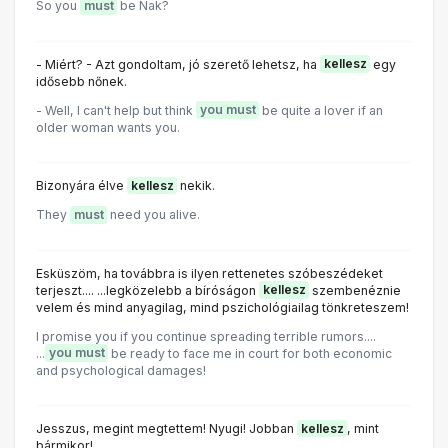
So you
must
be Nak?
- Miért? - Azt gondoltam, jó szerető lehetsz, ha
kellesz
egy
idősebb nőnek.
- Well, I can't help but think
you must
be quite a lover if an
older woman wants you.
Bizonyára élve
kellesz
nekik.
They
must
need you alive.
Esküszöm, ha továbbra is ilyen rettenetes szóbeszédeket
terjeszt.... ...legközelebb a bíróságon
kellesz
szembenéznie
velem és mind anyagilag, mind pszichológiailag tönkreteszem!
I promise you if you continue spreading terrible rumors....
...
you must
be ready to face me in court for both economic
and psychoIogicaI damages!
Jesszus, megint megtettem! Nyugi! Jobban
kellesz
, mint
bármikor!