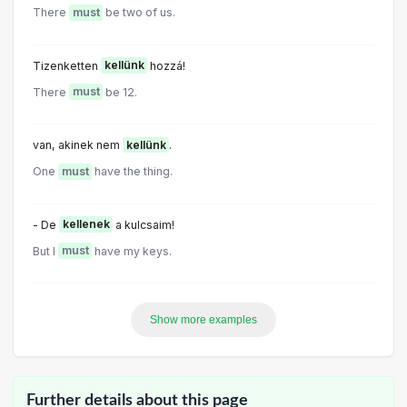
There
must
be two of us.
Tizenketten
kellünk
hozzá!
There
must
be 12.
van, akinek nem
kellünk
.
One
must
have the thing.
- De
kellenek
a kulcsaim!
But I
must
have my keys.
Show more examples
Further details about this page