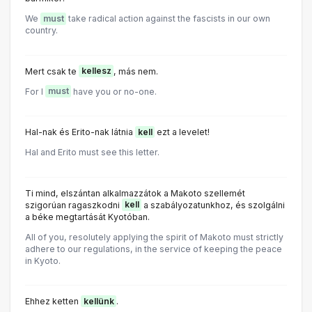
We
must
take radical action against the fascists in our own
country.
Mert csak te
kellesz
, más nem.
For I
must
have you or no-one.
Hal-nak és Erito-nak látnia
kell
ezt a levelet!
Hal and Erito must see this letter.
Ti mind, elszántan alkalmazzátok a Makoto szellemét
szigorúan ragaszkodni
kell
a szabályozatunkhoz, és szolgálni
a béke megtartását Kyotóban.
All of you, resolutely applying the spirit of Makoto must strictly
adhere to our regulations, in the service of keeping the peace
in Kyoto.
Ehhez ketten
kellünk
.