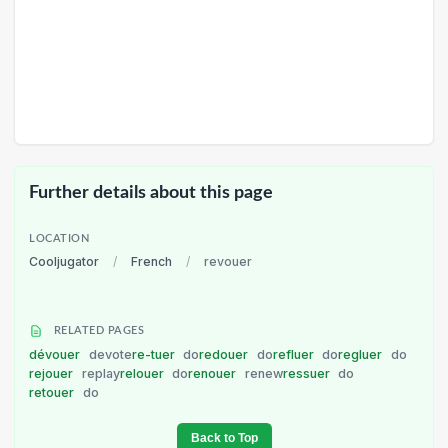
Further details about this page
LOCATION
Cooljugator
/
French
/
revouer
RELATED PAGES
dévouer
devote
re-tuer
do
redouer
do
refluer
do
regluer
do
rejouer
replay
relouer
do
renouer
renew
ressuer
do
retouer
do
Back to Top