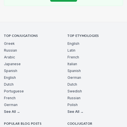
TOP CONJUGATIONS
TOP ETYMOLOGIES
Greek
English
Russian
Latin
Arabic
French
Japanese
Italian
Spanish
Spanish
English
German
Dutch
Dutch
Portuguese
Swedish
French
Russian
German
Polish
See All →
See All →
POPULAR BLOG POSTS
COOLJUGATOR