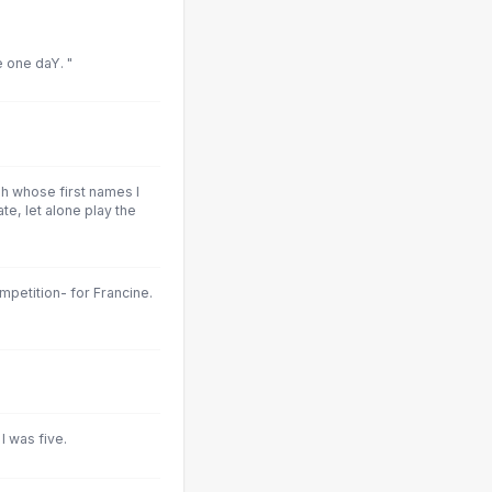
e one daY. "
gh whose first names l
e, let alone play the
ompetition- for Francine.
 I was five.