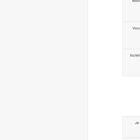
Nou
Vou
Ils/el
Je