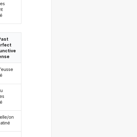
les
nt
né
Past
rfect
unctive
ense
j’eusse
né
tu
es
né
/elle/on
patiné