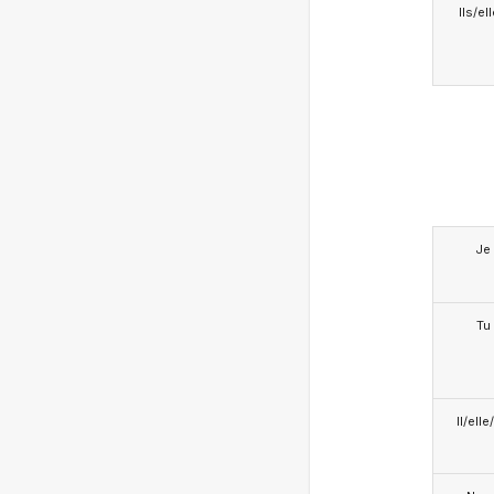
Ils/el
Je
Tu
Il/ell