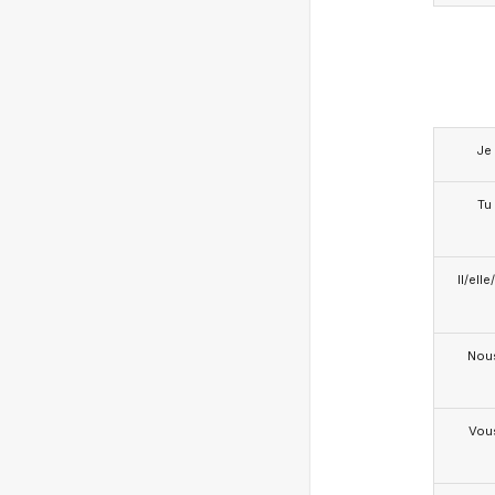
Je
Tu
Il/ell
Nou
Vou