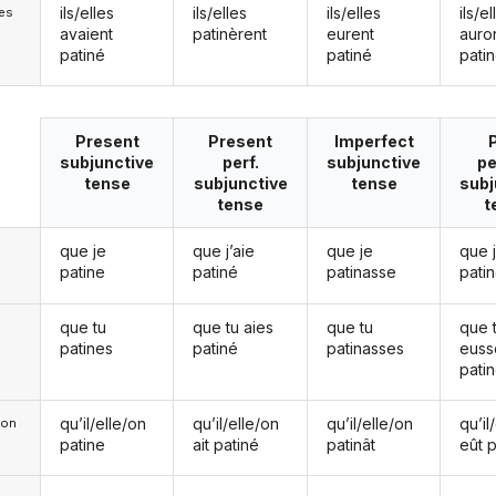
ils/elles
ils/elles
ils/elles
ils/el
les
avaient
patinèrent
eurent
auro
patiné
patiné
pati
Present
Present
Imperfect
subjunctive
perf.
subjunctive
pe
tense
subjunctive
tense
subj
tense
t
que je
que j’aie
que je
que 
patine
patiné
patinasse
pati
que tu
que tu aies
que tu
que 
patines
patiné
patinasses
euss
pati
qu’il/elle/on
qu’il/elle/on
qu’il/elle/on
qu’il
e/on
patine
ait patiné
patinât
eût 