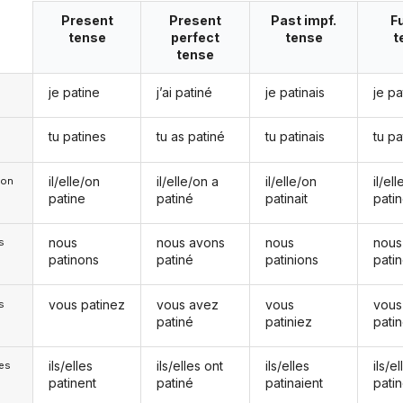
Present
Present
Past impf.
F
tense
perfect
tense
t
tense
je patine
j’ai patiné
je patinais
je pa
tu patines
tu as patiné
tu patinais
tu pa
il/elle/on
il/elle/on a
il/elle/on
il/el
e/on
patine
patiné
patinait
pati
nous
nous avons
nous
nous
s
patinons
patiné
patinions
pati
vous patinez
vous avez
vous
vous
s
patiné
patiniez
pati
ils/elles
ils/elles ont
ils/elles
ils/el
les
patinent
patiné
patinaient
pati