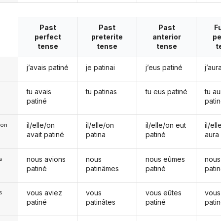
Past
Past
Past
F
perfect
preterite
anterior
pe
tense
tense
tense
t
j’avais patiné
je patinai
j’eus patiné
j’aur
tu avais
tu patinas
tu eus patiné
tu au
patiné
pati
il/elle/on
il/elle/on
il/elle/on eut
il/el
e/on
avait patiné
patina
patiné
aura
nous avions
nous
nous eûmes
nous
s
patiné
patinâmes
patiné
pati
vous aviez
vous
vous eûtes
vous
s
patiné
patinâtes
patiné
pati