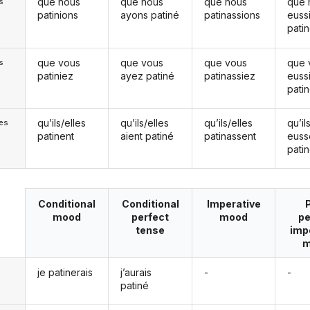
que nous
que nous
que nous
que 
s
patinions
ayons patiné
patinassions
euss
pati
que vous
que vous
que vous
que 
s
patiniez
ayez patiné
patinassiez
euss
pati
qu’ils/elles
qu’ils/elles
qu’ils/elles
qu’il
les
patinent
aient patiné
patinassent
euss
pati
Conditional
Conditional
Imperative
mood
perfect
mood
pe
tense
imp
m
je patinerais
j’aurais
-
-
patiné