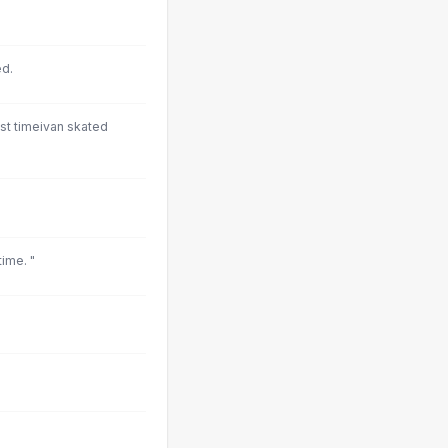
ed.
ast timeivan skated
ime. "