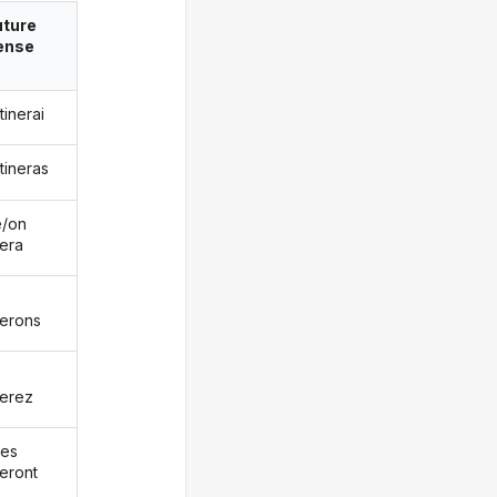
uture
ense
tinerai
tineras
le/on
nera
nerons
nerez
les
neront