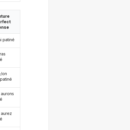
uture
rfect
ense
ai patiné
ras
né
le/on
 patiné
 aurons
né
 aurez
né