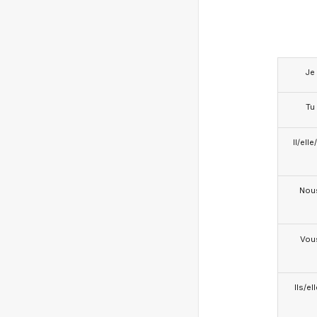
Je
Tu
Il/ell
Nou
Vou
Ils/el