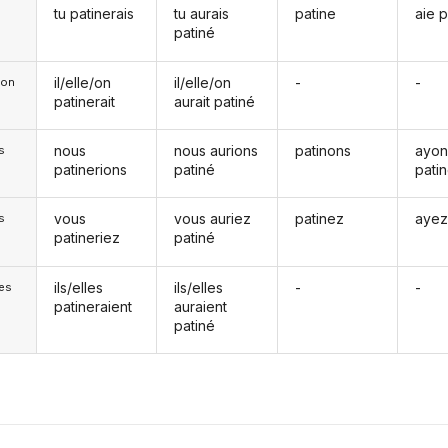
tu patinerais
tu aurais
patine
aie p
patiné
il/elle/on
il/elle/on
-
-
e/on
patinerait
aurait patiné
nous
nous aurions
patinons
ayon
s
patinerions
patiné
pati
vous
vous auriez
patinez
ayez
s
patineriez
patiné
ils/elles
ils/elles
-
-
les
patineraient
auraient
patiné