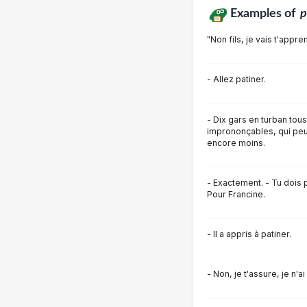
Examples of
p
"Non fils, je vais t'appre
- Allez patiner.
- Dix gars en turban t
imprononçables, qui peuv
encore moins.
- Exactement. - Tu dois p
Pour Francine.
- Il a appris à patiner.
- Non, je t'assure, je n'