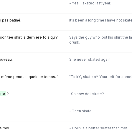
- Yes, I skated last year.
i pas patiné.
It's been a long time I have not skat
son tee shirt la dernière fois qu'?
Says the guy who lost his shirt the l
drunk.
nouveau.
She never skated again.
-même pendant quelque temps. "
"TickY, skate bY Yourself for somet
ine
?
-So how do I skate?
- Then skate.
e moi.
- Colin is a better skater than me!