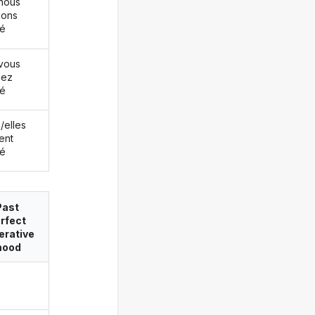
nous
ions
né
vous
iez
né
s/elles
ent
né
Past
rfect
erative
ood