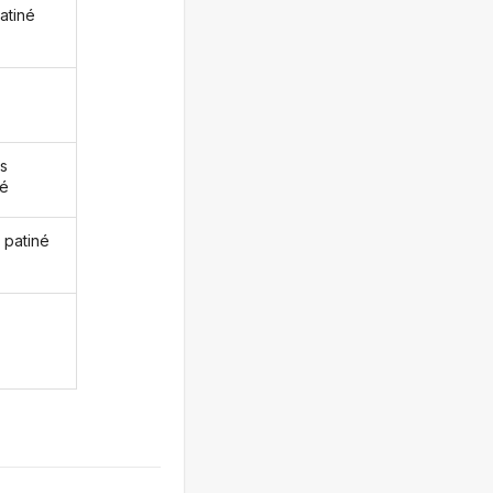
atiné
s
né
 patiné