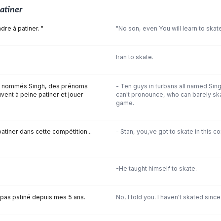
atiner
ndre à patiner. "
"No son, even You will learn to skat
Iran to skate.
ous nommés Singh, des prénoms
- Ten guys in turbans all named Sin
ent à peine patiner et jouer
can't pronounce, who can barely skat
game.
atiner dans cette compétition...
- Stan, you,ve got to skate in this c
-He taught himself to skate.
ai pas patiné depuis mes 5 ans.
No, I told you. I haven't skated since