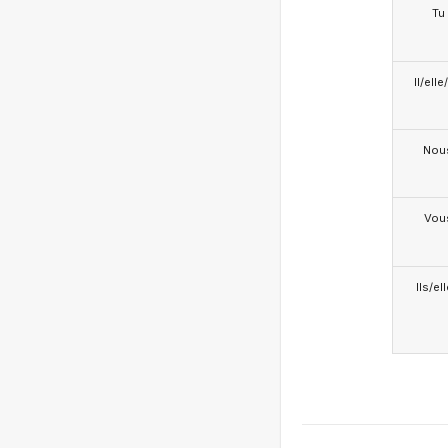
Tu
Il/ell
Nou
Vou
Ils/el