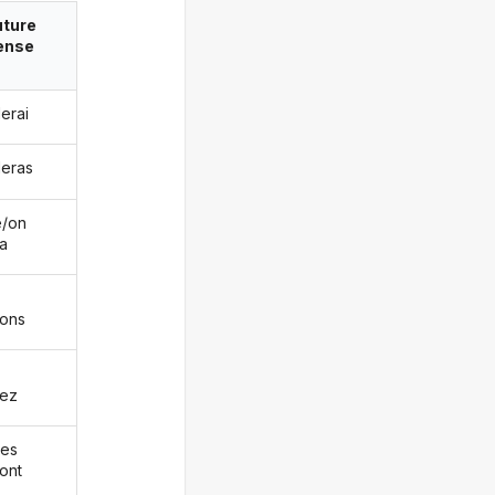
uture
ense
lerai
lleras
le/on
ra
rons
rez
les
ront