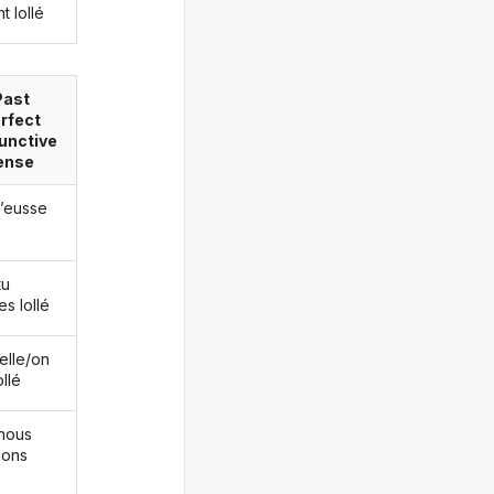
t lollé
Past
rfect
unctive
ense
j’eusse
tu
s lollé
/elle/on
ollé
nous
ions