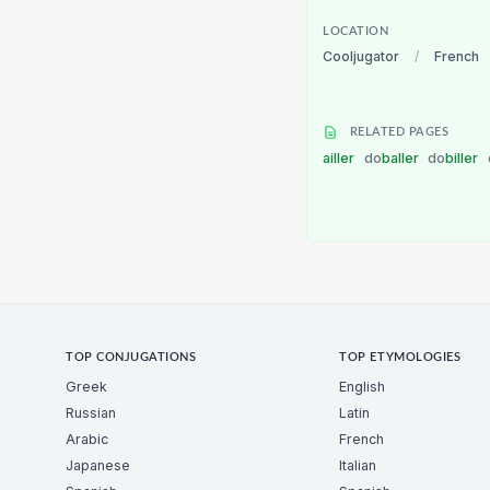
LOCATION
Cooljugator
/
French
RELATED PAGES
ailler
do
baller
do
biller
TOP CONJUGATIONS
TOP ETYMOLOGIES
Greek
English
Russian
Latin
Arabic
French
Japanese
Italian