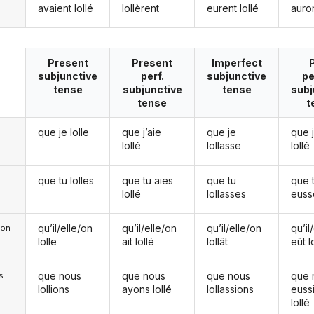
avaient lollé
lollèrent
eurent lollé
auron
Present
Present
Imperfect
subjunctive
perf.
subjunctive
pe
tense
subjunctive
tense
subj
tense
t
que je lolle
que j’aie
que je
que 
lollé
lollasse
lollé
que tu lolles
que tu aies
que tu
que 
lollé
lollasses
eusse
qu’il/elle/on
qu’il/elle/on
qu’il/elle/on
qu’il
e/on
lolle
ait lollé
lollât
eût l
que nous
que nous
que nous
que 
s
lollions
ayons lollé
lollassions
euss
lollé