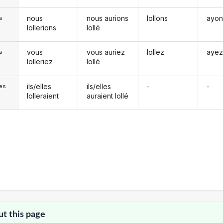
nous
nous aurions
lollons
ayons
s
lollerions
lollé
vous
vous auriez
lollez
ayez 
s
lolleriez
lollé
ils/elles
ils/elles
-
-
les
lolleraient
auraient lollé
ut this page