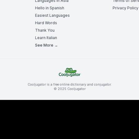
Languages in Asia
Terms of Serv
Hello in Spanish
Privacy Policy
Easiest Languages
Hard Words
Thank You
Learn Italian
See More →
Cooljugator is a free online dictionary and conjugator.
© 2025 Cooljugator