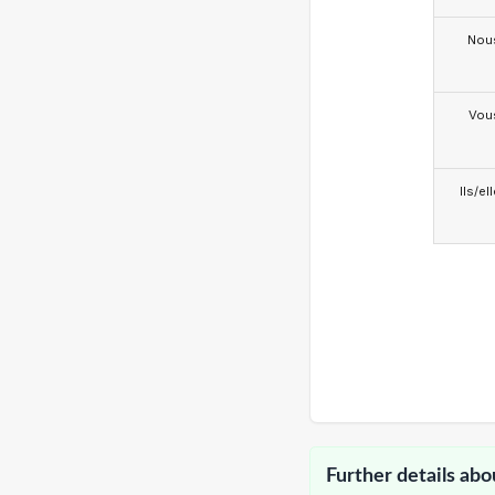
Nou
Vou
Ils/el
Further details abo