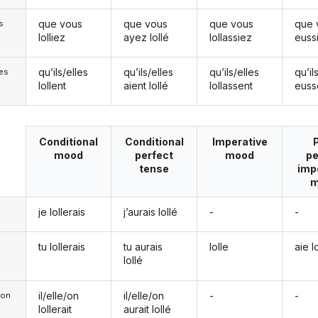
que vous
que vous
que vous
que 
s
lolliez
ayez lollé
lollassiez
eussi
qu’ils/elles
qu’ils/elles
qu’ils/elles
qu’il
les
lollent
aient lollé
lollassent
eusse
Conditional
Conditional
Imperative
mood
perfect
mood
pe
tense
imp
m
je lollerais
j’aurais lollé
-
-
tu lollerais
tu aurais
lolle
aie l
lollé
il/elle/on
il/elle/on
-
-
e/on
lollerait
aurait lollé