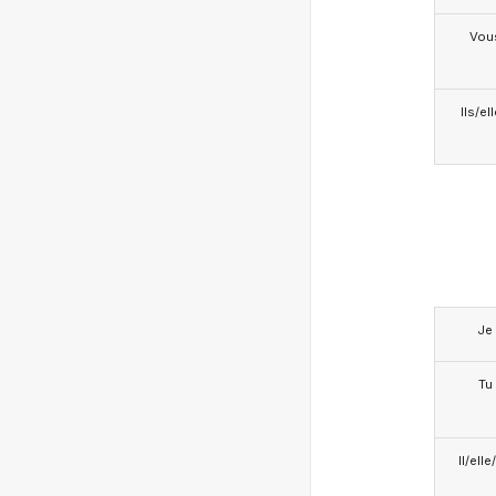
Vou
Ils/el
Je
Tu
Il/ell