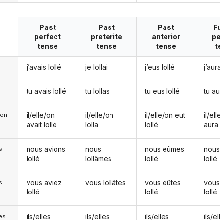
Past
Past
Past
F
perfect
preterite
anterior
pe
tense
tense
tense
t
j’avais lollé
je lollai
j’eus lollé
j’aura
tu avais lollé
tu lollas
tu eus lollé
tu au
il/elle/on
il/elle/on
il/elle/on eut
il/el
e/on
avait lollé
lolla
lollé
aura 
nous avions
nous
nous eûmes
nous
s
lollé
lollâmes
lollé
lollé
vous aviez
vous lollâtes
vous eûtes
vous
s
lollé
lollé
lollé
ils/elles
ils/elles
ils/elles
ils/el
les