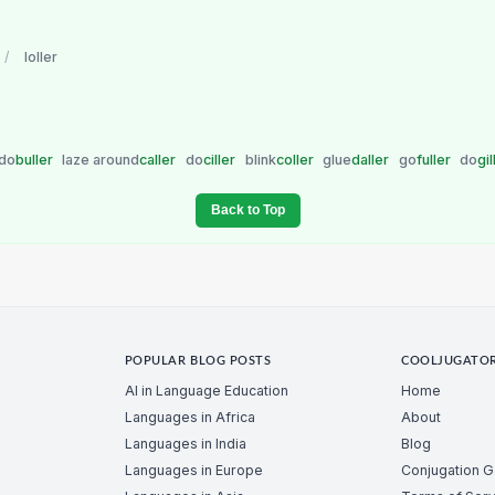
/
loller
do
buller
laze around
caller
do
ciller
blink
coller
glue
daller
go
fuller
do
gi
Back to Top
POPULAR BLOG POSTS
COOLJUGATO
AI in Language Education
Home
Languages in Africa
About
Languages in India
Blog
Languages in Europe
Conjugation 