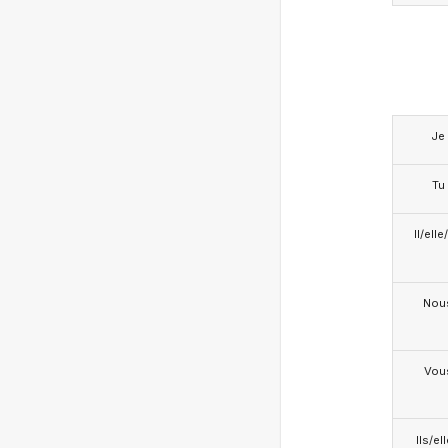
Je
Tu
Il/ell
Nou
Vou
Ils/el