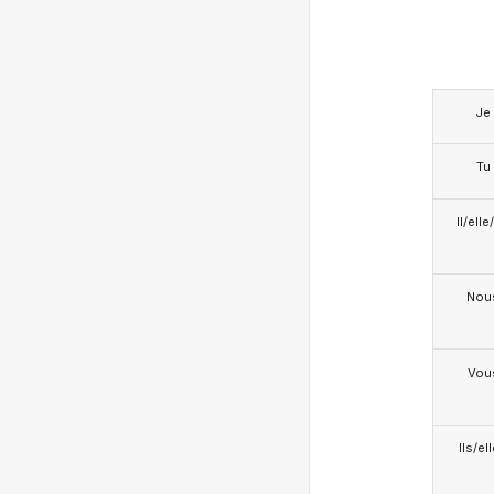
Je
Tu
Il/ell
Nou
Vou
Ils/el