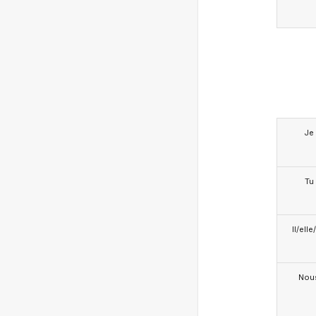
Je
Tu
Il/ell
Nou