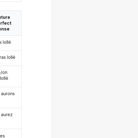
uture
rfect
ense
i lollé
ras lollé
le/on
lollé
 aurons
 aurez
les