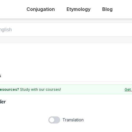
Conjugation
Etymology
Blog
s
 resources?
Study with our courses!
Get 
ller
Translation