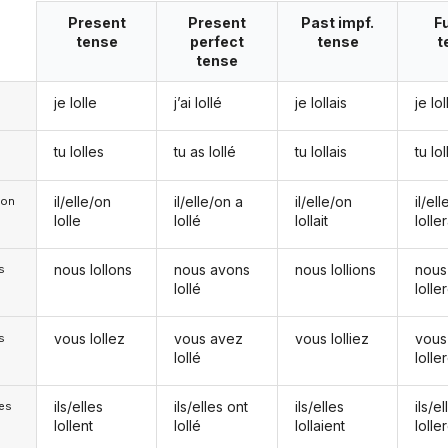
Present
Present
Past impf.
F
tense
perfect
tense
t
tense
je lolle
j’ai lollé
je lollais
je lol
tu lolles
tu as lollé
tu lollais
tu lo
il/elle/on
il/elle/on a
il/elle/on
il/el
e/on
lolle
lollé
lollait
lolle
nous lollons
nous avons
nous lollions
nous
s
lollé
lolle
vous lollez
vous avez
vous lolliez
vous
s
lollé
lolle
ils/elles
ils/elles ont
ils/elles
ils/el
les
lollent
lollé
lollaient
lolle