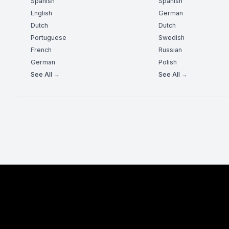
Spanish
Spanish
English
German
Dutch
Dutch
Portuguese
Swedish
French
Russian
German
Polish
See All →
See All →