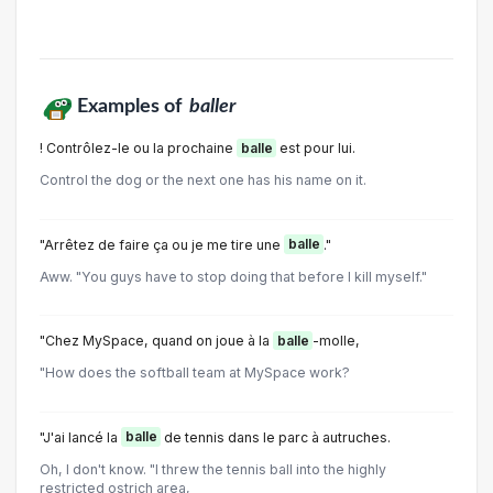
Examples of
baller
! Contrôlez-le ou la prochaine
balle
est pour lui.
Control the dog or the next one has his name on it.
"Arrêtez de faire ça ou je me tire une
balle
."
Aww. "You guys have to stop doing that before I kill myself."
"Chez MySpace, quand on joue à la
balle
-molle,
"How does the softball team at MySpace work?
"J'ai lancé la
balle
de tennis dans le parc à autruches.
Oh, I don't know. "I threw the tennis ball into the highly
restricted ostrich area,