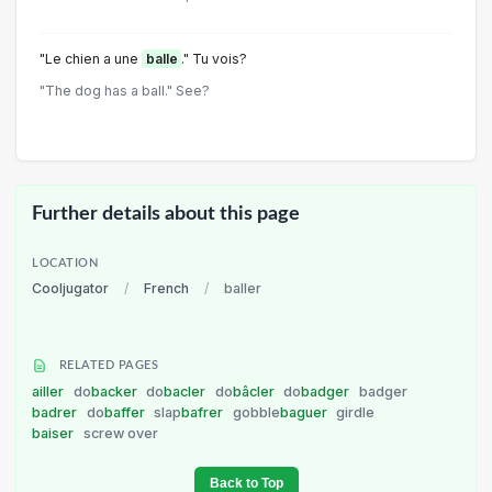
"Le chien a une
balle
." Tu vois?
"The dog has a ball." See?
Further details about this page
LOCATION
Cooljugator
/
French
/
baller
RELATED PAGES
ailler
do
backer
do
bacler
do
bâcler
do
badger
badger
badrer
do
baffer
slap
bafrer
gobble
baguer
girdle
baiser
screw over
Back to Top