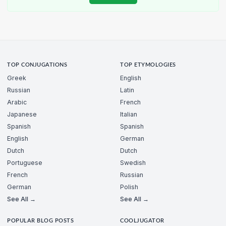
TOP CONJUGATIONS
TOP ETYMOLOGIES
Greek
English
Russian
Latin
Arabic
French
Japanese
Italian
Spanish
Spanish
English
German
Dutch
Dutch
Portuguese
Swedish
French
Russian
German
Polish
See All →
See All →
POPULAR BLOG POSTS
COOLJUGATOR