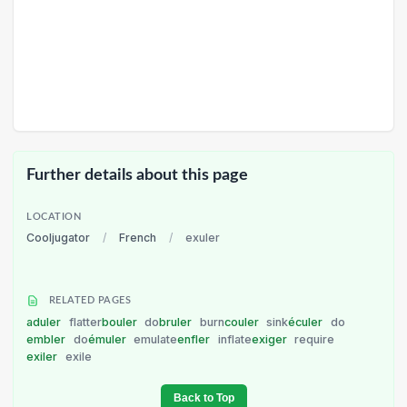
Further details about this page
LOCATION
Cooljugator
/
French
/
exuler
RELATED PAGES
aduler
flatter
bouler
do
bruler
burn
couler
sink
éculer
do
embler
do
émuler
emulate
enfler
inflate
exiger
require
exiler
exile
Back to Top