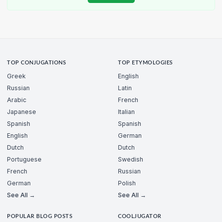
TOP CONJUGATIONS
TOP ETYMOLOGIES
Greek
English
Russian
Latin
Arabic
French
Japanese
Italian
Spanish
Spanish
English
German
Dutch
Dutch
Portuguese
Swedish
French
Russian
German
Polish
See All →
See All →
POPULAR BLOG POSTS
COOLJUGATOR