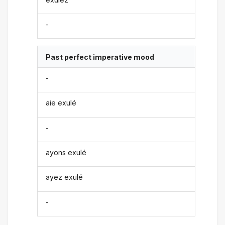
-
Past perfect imperative mood
-
aie exulé
-
ayons exulé
ayez exulé
-