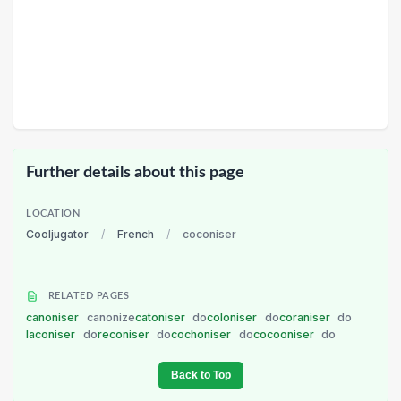
Further details about this page
LOCATION
Cooljugator
/
French
/
coconiser
RELATED PAGES
canoniser
canonize
catoniser
do
coloniser
do
coraniser
do
laconiser
do
reconiser
do
cochoniser
do
cocooniser
do
Back to Top