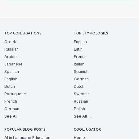
TOP CONJUGATIONS
TOP ETYMOLOGIES
Greek
English
Russian
Latin
Arabic
French
Japanese
Italian
Spanish
Spanish
English
German
Dutch
Dutch
Portuguese
Swedish
French
Russian
German
Polish
See All →
See All →
POPULAR BLOG POSTS
COOLJUGATOR
AI in Language Education
Home