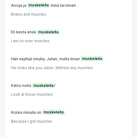
Aivoja ja
muskeleita
minä tarvitsen.
Brains and muscles.
En kestä enää
muskeleita
.
I am so over muscles.
Hän näyttää sinulta, Julian, mutta ilman
muskeleita
.
He looks like you Julian. Without any muscles.
Katso noita
muskeleita
!
Look at those muscles!
Koska minulla on
muskeleita
.
Because I got muscles.