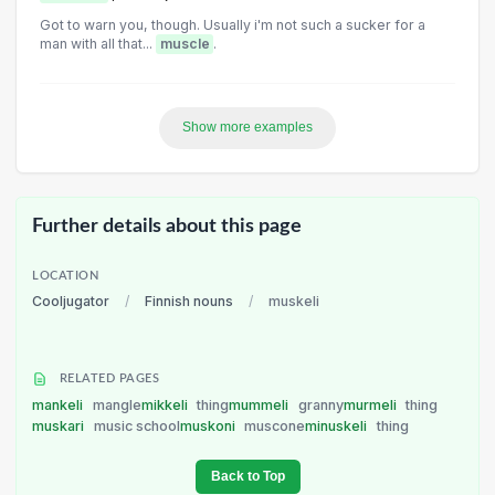
Got to warn you, though. Usually i'm not such a sucker for a
man with all that...
muscle
.
Show more examples
Further details about this page
LOCATION
Cooljugator
/
Finnish nouns
/
muskeli
RELATED PAGES
mankeli
mangle
mikkeli
thing
mummeli
granny
murmeli
thing
muskari
music school
muskoni
muscone
minuskeli
thing
Back to Top