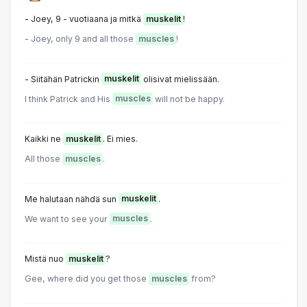
- Joey, 9 - vuotiaana ja mitkä
muskelit
!
- Joey, only 9 and all those
muscles
!
- Siitähän Patrickin
muskelit
olisivat mielissään.
I think Patrick and His
muscles
will not be happy.
Kaikki ne
muskelit
. Ei mies.
All those
muscles
.
Me halutaan nähdä sun
muskelit
.
We want to see your
muscles
.
Mistä nuo
muskelit
?
Gee, where did you get those
muscles
from?