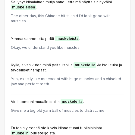
Se lyhyt kiinalainen muija sanoi, että mä näyttäisin hyvältä
muskeleissa
.
The other day, this Chinese bitch said I'd look good with
muscles.
Ymmärrämme että pidät
muskeleista
.
Okay, we understand you like muscles.
Kyllä, aivan kuten minä paitsi isoilla
muskeleilla
Ja iso leuka ja
täydelliset hampaat.
Yes, exactly like me except with huge muscles and a chiseled
jaw and perfect teeth.
Vie huomioni muualle isoilla
muskeleilla
.
Give me a big old yarn ball of muscles to distract me.
En tosin yleensä ole kovin kiinnostunut tuollaisisista...
muskelin
pullistelijoista.