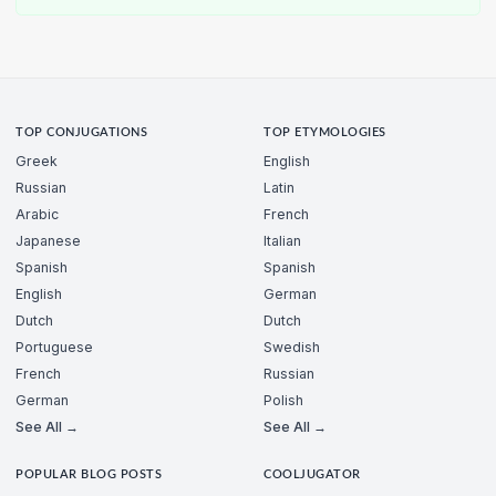
TOP CONJUGATIONS
TOP ETYMOLOGIES
Greek
English
Russian
Latin
Arabic
French
Japanese
Italian
Spanish
Spanish
English
German
Dutch
Dutch
Portuguese
Swedish
French
Russian
German
Polish
See All →
See All →
POPULAR BLOG POSTS
COOLJUGATOR