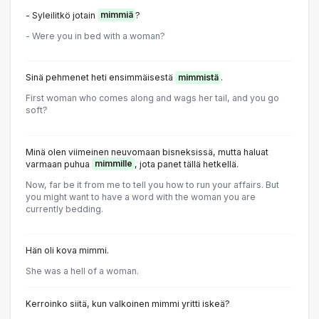
- Syleilitkö jotain
mimmiä
?
- Were you in bed with a woman?
Sinä pehmenet heti ensimmäisestä
mimmistä
.
First woman who comes along and wags her tail, and you go
soft?
Minä olen viimeinen neuvomaan bisneksissä, mutta haluat
varmaan puhua
mimmille
, jota panet tällä hetkellä.
Now, far be it from me to tell you how to run your affairs. But
you might want to have a word with the woman you are
currently bedding.
Hän oli kova mimmi.
She was a hell of a woman.
Kerroinko siitä, kun valkoinen mimmi yritti iskeä?