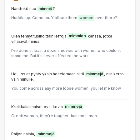
Näettekö nuo
mimmit
?
Huddle up. Come on. Y'all see them
women
over there?
Olen tehnyt tusinoittain leffoja
mimmien
kanssa, jotka
vihasivat minua.
I've done at least a dozen movies with women who couldn't
stand me. But it's never affected the work.
Hei, jos et pysty yksin hoitelemaan niitä
mimmejä
, niin kerro
vain minulle.
You come across any more loose women, you let me know.
Kreikkalaisnaiset ovat kovia
mimmejä
.
Greek women, they're tougher than most men.
Paljon naisia,
mimmejä
.