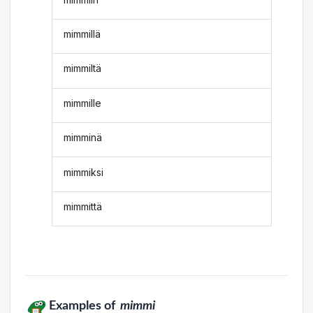
mimmillä
mimmiltä
mimmille
mimminä
mimmiksi
mimmittä
Examples of
mimmi