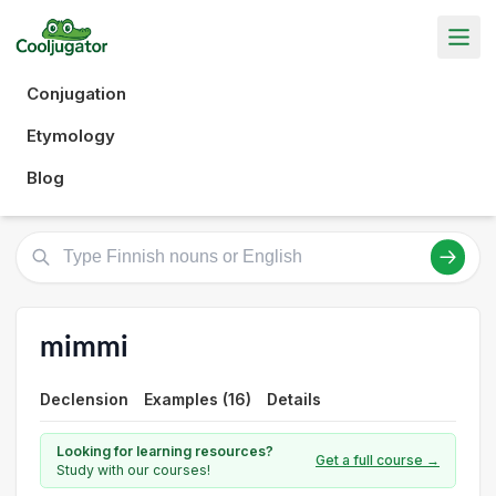
Conjugation
Etymology
Blog
mimmi
Declension
Examples (16)
Details
Looking for learning resources?
Get a full course →
Study with our courses!