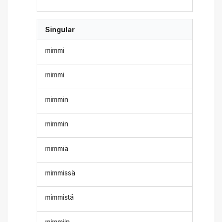
Singular
mimmi
mimmi
mimmin
mimmin
mimmiä
mimmissä
mimmistä
mimmiin