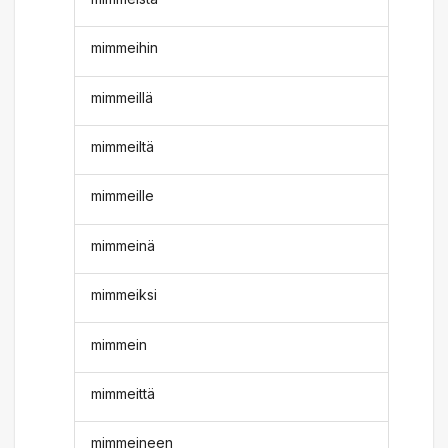
mimmeihin
mimmeillä
mimmeiltä
mimmeille
mimmeinä
mimmeiksi
mimmein
mimmeittä
mimmeineen