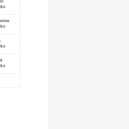
ön
tko
äämme
tko
ä
tko
öt
tko