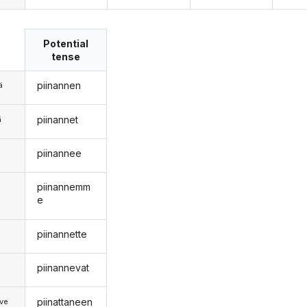
Potential
tense
piinannen
ä
piinannet
ä
piinannee
n
piinannemm
e
piinannette
piinannevat
piinattaneen
ve