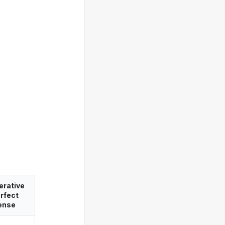
erative
rfect
ense