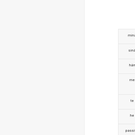
min
sin
hä
me
te
he
passi