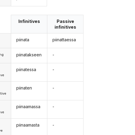
Infinitives
Passive
infinitives
piinata
piinattaessa
piinatakseen
-
ong
piinatessa
-
d
ive
piinaten
-
d
tive
piinaamassa
-
d
ive
piinaamasta
-
ve