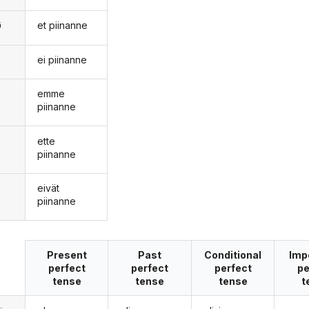
et piinanne
ä
ei piinanne
n
emme
piinanne
ette
piinanne
eivät
piinanne
Present
Past
Conditional
Imp
perfect
perfect
perfect
pe
tense
tense
tense
t