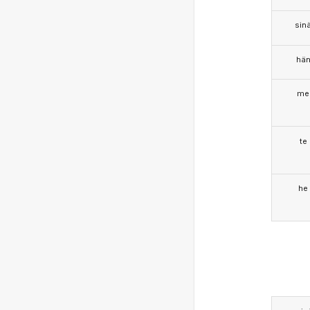
sin
hä
me
te
he