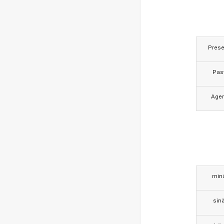
Prese
Pas
Age
min
sin