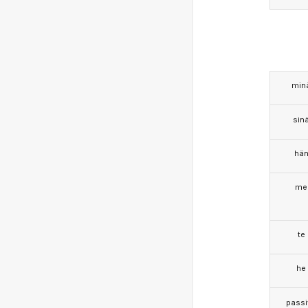
min
sin
hä
me
te
he
passi