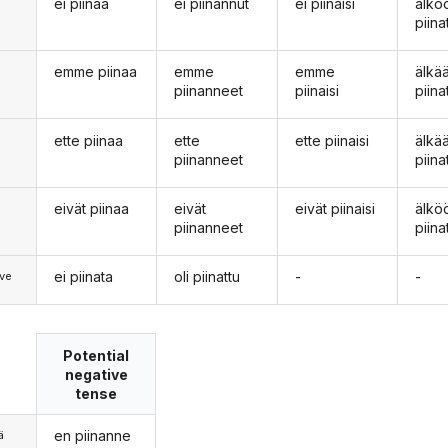
ei piinaa
ei piinannut
ei piinaisi
älkö
n
piina
emme piinaa
emme
emme
älk
piinanneet
piinaisi
piina
ette piinaa
ette
ette piinaisi
älkä
piinanneet
piina
eivät piinaa
eivät
eivät piinaisi
älkö
piinanneet
piina
ei piinata
oli piinattu
-
-
ve
Potential
negative
tense
en piinanne
ä