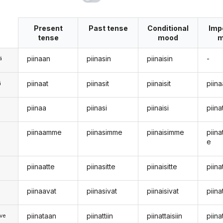
Present
Past tense
Conditional
Imp
tense
mood
m
piinaan
piinasin
piinaisin
-
ä
piinaat
piinasit
piinaisit
piina
ä
piinaa
piinasi
piinaisi
piin
n
piinaamme
piinasimme
piinaisimme
piin
e
piinaatte
piinasitte
piinaisitte
piin
piinaavat
piinasivat
piinaisivat
piina
piinataan
piinattiin
piinattaisiin
piin
ve