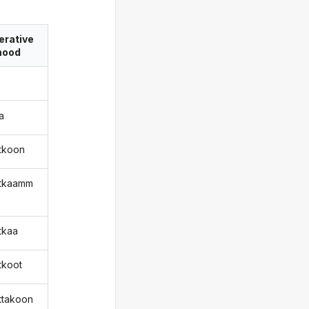
erative
ood
a
atkoon
atkaamm
atkaa
tkoot
attakoon