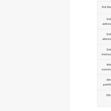
3rd illa
3rd
adess
3rd
abess
3rd
instruc
4th
nomina
4th
partit
5th