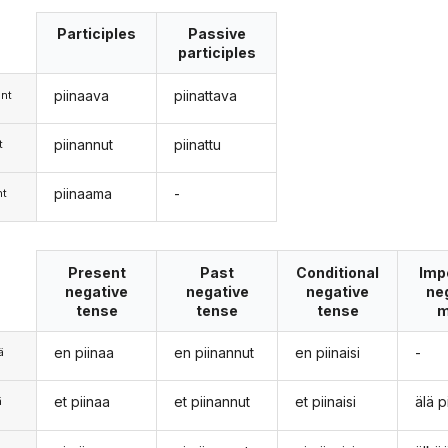
Participles
Passive
participles
piinaava
piinattava
nt
piinannut
piinattu
t
piinaama
-
nt
Present
Past
Conditional
Imp
negative
negative
negative
ne
tense
tense
tense
m
en piinaa
en piinannut
en piinaisi
-
ä
et piinaa
et piinannut
et piinaisi
älä p
ä