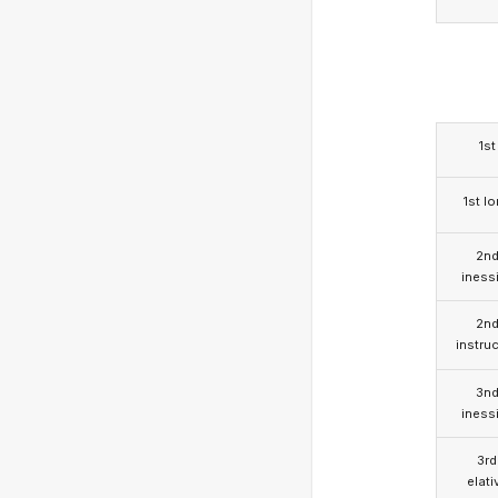
1st
1st l
2n
iness
2n
instruc
3n
iness
3rd
elati