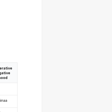
erative
gative
ood
iinaa