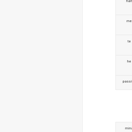
hä
me
te
he
passi
min