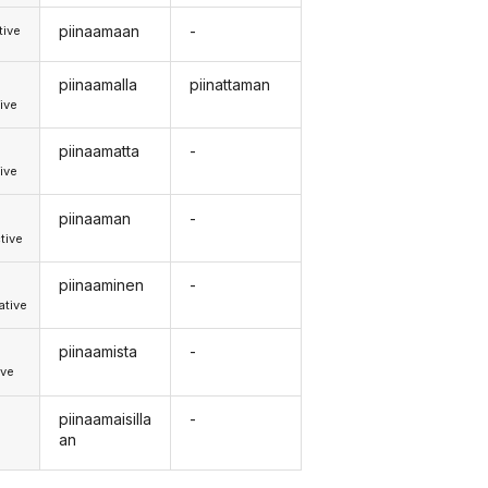
piinaamaan
-
tive
piinaamalla
piinattaman
ive
piinaamatta
-
ive
piinaaman
-
tive
piinaaminen
-
tive
piinaamista
-
ive
piinaamaisilla
-
an