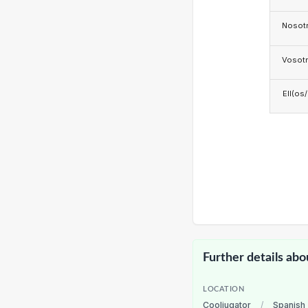
Nosotr
Vosotr
Ell(os
Further details abo
LOCATION
Cooljugator
/
Spanish