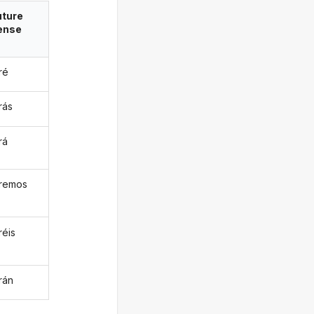
uture
ense
ré
rás
rá
aremos
réis
rán