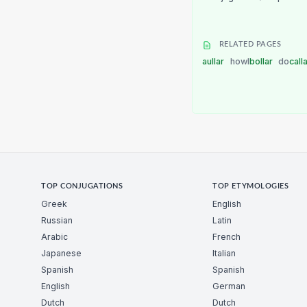
RELATED PAGES
aullar
howl
bollar
do
call
TOP CONJUGATIONS
TOP ETYMOLOGIES
Greek
English
Russian
Latin
Arabic
French
Japanese
Italian
Spanish
Spanish
English
German
Dutch
Dutch