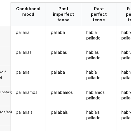
Conditional
Past
Past
F
mood
imperfect
perfect
pe
tense
tense
t
pallaría
pallaba
había
habr
pallado
pall
pallarías
pallabas
habías
habr
pallado
pall
pallaría
pallaba
había
habr
a/o)/
pallado
pall
ed
pallaríamos
pallábamos
habíamos
hab
(os/as)
pallado
pall
pallaríais
pallabais
habíais
habr
(os/as)
pallado
pall