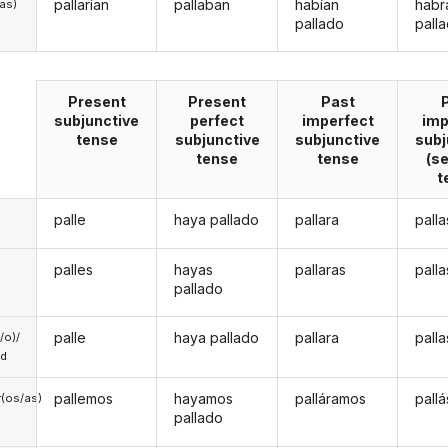
pallarían
pallaban
habían
habr
/as)
pallado
pall
Present
Present
Past
subjunctive
perfect
imperfect
imp
tense
subjunctive
subjunctive
subj
tense
tense
(s
t
palle
haya pallado
pallara
pall
palles
hayas
pallaras
pall
pallado
palle
haya pallado
pallara
pall
a/o)/
ed
pallemos
hayamos
palláramos
pall
(os/as)
pallado