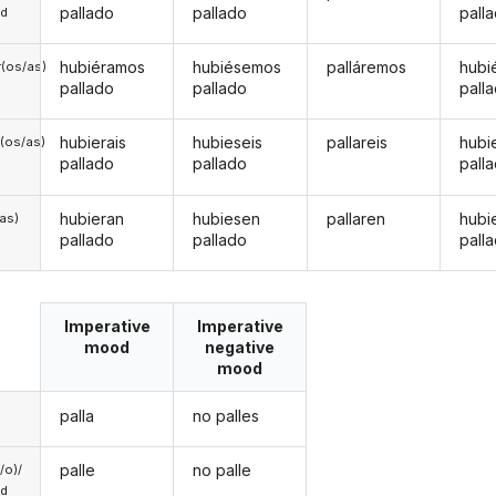
pallado
pallado
pall
ed
hubiéramos
hubiésemos
palláremos
hubi
(os/as)
pallado
pallado
pall
hubierais
hubieseis
pallareis
hubi
(os/as)
pallado
pallado
pall
hubieran
hubiesen
pallaren
hubi
/as)
pallado
pallado
pall
Imperative
Imperative
mood
negative
mood
palla
no palles
palle
no palle
a/o)/
ed