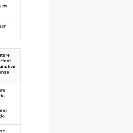
seis
asen
uture
rfect
unctive
ense
ere
ado
eres
ado
ere