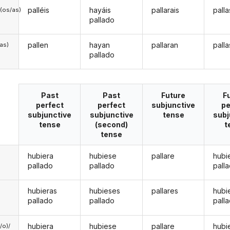
palléis
hayáis
pallarais
palla
(os/as)
pallado
pallen
hayan
pallaran
pall
/as)
pallado
Past
Past
Future
F
perfect
perfect
subjunctive
pe
subjunctive
subjunctive
tense
subj
tense
(second)
t
tense
hubiera
hubiese
pallare
hubi
pallado
pallado
pall
hubieras
hubieses
pallares
hubi
pallado
pallado
pall
hubiera
hubiese
pallare
hubi
a/o)/