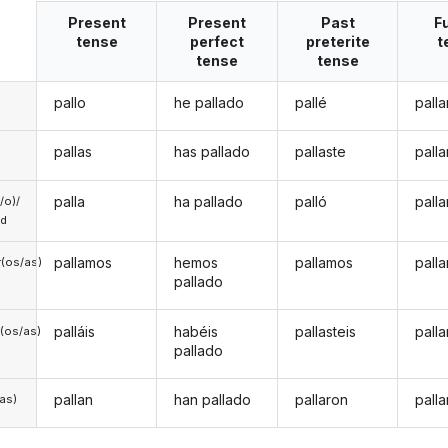
Present
Present
Past
F
tense
perfect
preterite
t
tense
tense
pallo
he pallado
pallé
palla
pallas
has pallado
pallaste
palla
palla
ha pallado
palló
palla
a/o)/
ed
pallamos
hemos
pallamos
pall
(os/as)
pallado
palláis
habéis
pallasteis
palla
(os/as)
pallado
pallan
han pallado
pallaron
palla
/as)