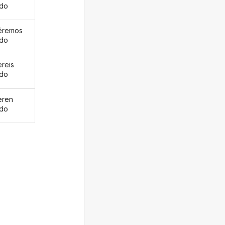
ado
éremos
ado
ereis
ado
eren
ado