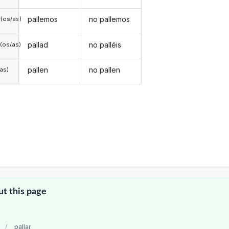
pallemos
no pallemos
(os/as)
pallad
no palléis
(os/as)
pallen
no pallen
/as)
ut this page
/
pallar