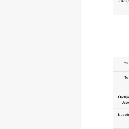
Ell(os
Yo
Tu
Él/ell(
Ust
Nosotr