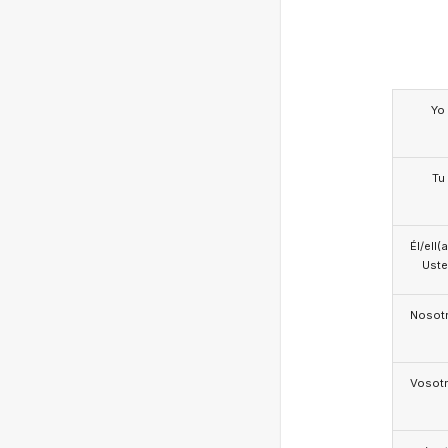
Yo
Tu
Él/ell(
Ust
Nosotr
Vosotr