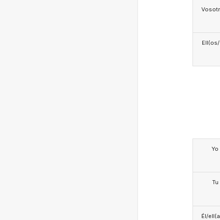
Vosotr
Ell(os
Yo
Tu
Él/ell(