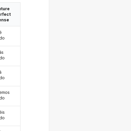
uture
rfect
ense
é
ado
ás
ado
á
ado
remos
ado
éis
ado