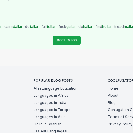
ar
calm
dallar
do
fallar
fail
follar
fuck
gallar
do
hallar
find
hollar
tread
mall
Back to Top
POPULAR BLOG POSTS
COOLJUGATO
AI in Language Education
Home
Languages in Africa
About
Languages in India
Blog
Languages in Europe
Conjugation 
Languages in Asia
Terms of Serv
Hello in Spanish
Privacy Policy
Easiest Languages