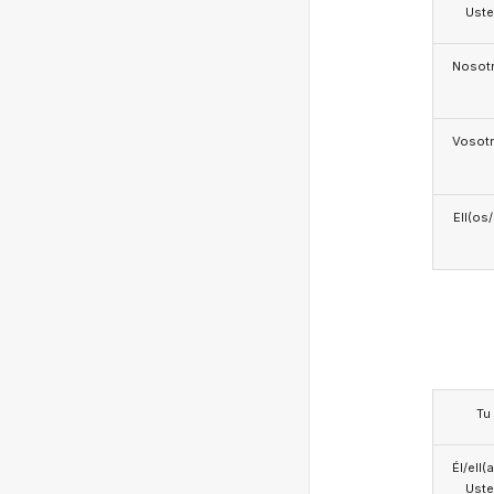
Ust
Nosotr
Vosotr
Ell(os
Tu
Él/ell(
Ust