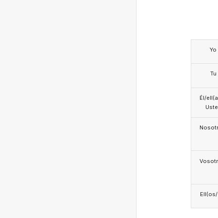
Yo
Tu
Él/ell(
Ust
Nosotr
Vosotr
Ell(os