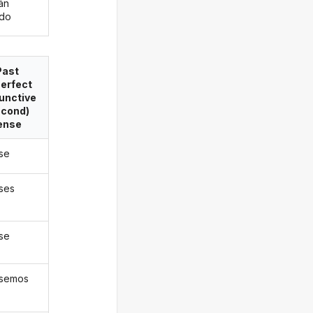
án
ado
Past
erfect
unctive
econd)
ense
ase
ases
ase
ásemos