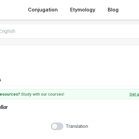
Conjugation
Etymology
Blog
s
 resources?
Study with our courses!
Get a
llar
Translation