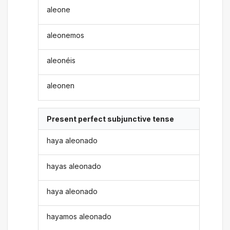
aleone
aleonemos
aleonéis
aleonen
Present perfect subjunctive tense
haya aleonado
hayas aleonado
haya aleonado
hayamos aleonado