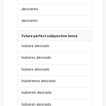
aleonareis
aleonaren
Future perfect subjunctive tense
hubiere aleonado
hubieres aleonado
hubiere aleonado
hubiéremos aleonado
hubiereis aleonado
hubieren aleonado