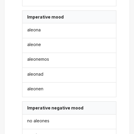
Imperative mood
aleona
aleone
aleonemos
aleonad
aleonen
Imperative negative mood
no aleones