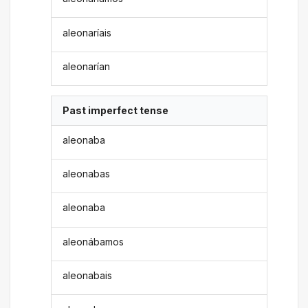
aleonaríais
aleonarían
Past imperfect tense
aleonaba
aleonabas
aleonaba
aleonábamos
aleonabais