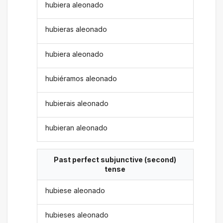
hubiera aleonado
hubieras aleonado
hubiera aleonado
hubiéramos aleonado
hubierais aleonado
hubieran aleonado
Past perfect subjunctive (second)
tense
hubiese aleonado
hubieses aleonado