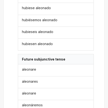
hubiese aleonado
hubiésemos aleonado
hubieseis aleonado
hubiesen aleonado
Future subjunctive tense
aleonare
aleonares
aleonare
aleonáremos