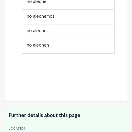
no aleone
no aleonemos
no aleonéis
no aleonen
Further details about this page
LOCATION