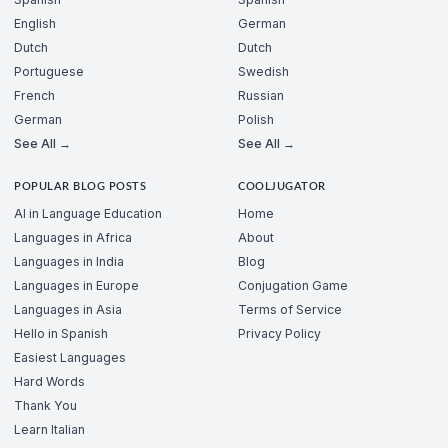
English
German
Dutch
Dutch
Portuguese
Swedish
French
Russian
German
Polish
See All →
See All →
POPULAR BLOG POSTS
COOLJUGATOR
AI in Language Education
Home
Languages in Africa
About
Languages in India
Blog
Languages in Europe
Conjugation Game
Languages in Asia
Terms of Service
Hello in Spanish
Privacy Policy
Easiest Languages
Hard Words
Thank You
Learn Italian