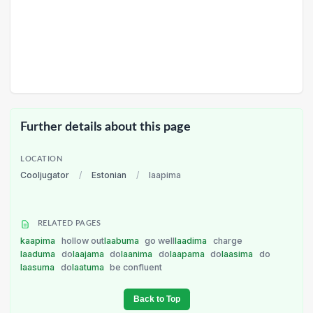
Further details about this page
LOCATION
Cooljugator
/
Estonian
/
laapima
RELATED PAGES
kaapima
hollow out
laabuma
go well
laadima
charge
laaduma
do
laajama
do
laanima
do
laapama
do
laasima
do
laasuma
do
laatuma
be confluent
Back to Top