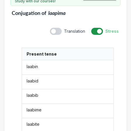
Study with our courses!
Conjugation
of
laapima
Translation
Stress
Present tense
laabin
laabid
laabib
laabime
laabite