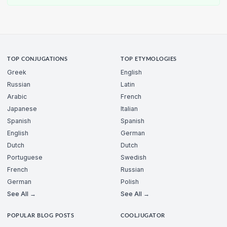
TOP CONJUGATIONS
TOP ETYMOLOGIES
Greek
English
Russian
Latin
Arabic
French
Japanese
Italian
Spanish
Spanish
English
German
Dutch
Dutch
Portuguese
Swedish
French
Russian
German
Polish
See All →
See All →
POPULAR BLOG POSTS
COOLJUGATOR