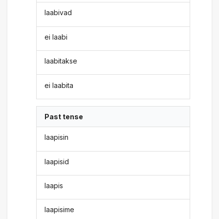
laabivad
ei laabi
laabitakse
ei laabita
Past tense
laapisin
laapisid
laapis
laapisime