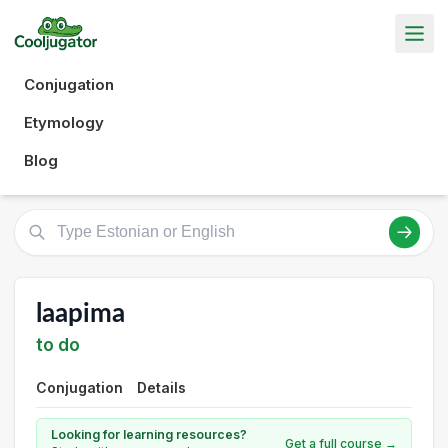
Conjugation
Etymology
Blog
laapima
to do
Conjugation
Details
Looking for learning resources?
Get a full course →