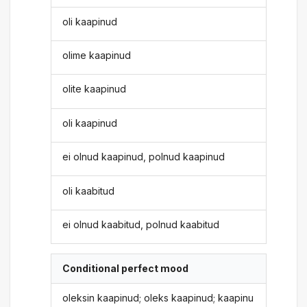
oli kaapinud
olime kaapinud
olite kaapinud
oli kaapinud
ei olnud kaapinud, polnud kaapinud
oli kaabitud
ei olnud kaabitud, polnud kaabitud
Conditional perfect mood
oleksin kaapinud; oleks kaapinud; kaapinu