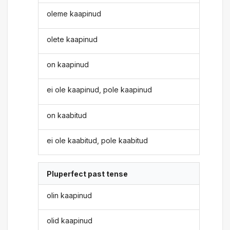
oleme kaapinud
olete kaapinud
on kaapinud
ei ole kaapinud, pole kaapinud
on kaabitud
ei ole kaabitud, pole kaabitud
Pluperfect past tense
olin kaapinud
olid kaapinud