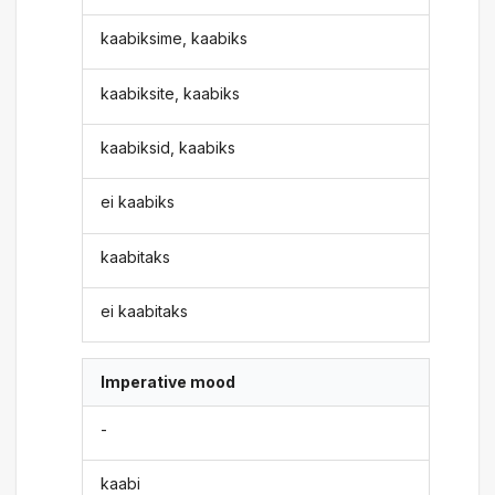
kaabiksime, kaabiks
kaabiksite, kaabiks
kaabiksid, kaabiks
ei kaabiks
kaabitaks
ei kaabitaks
Imperative mood
-
kaabi