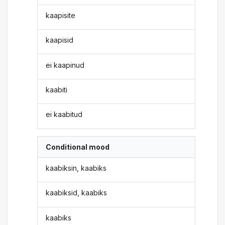
kaapisite
kaapisid
ei kaapinud
kaabiti
ei kaabitud
Conditional mood
kaabiksin, kaabiks
kaabiksid, kaabiks
kaabiks