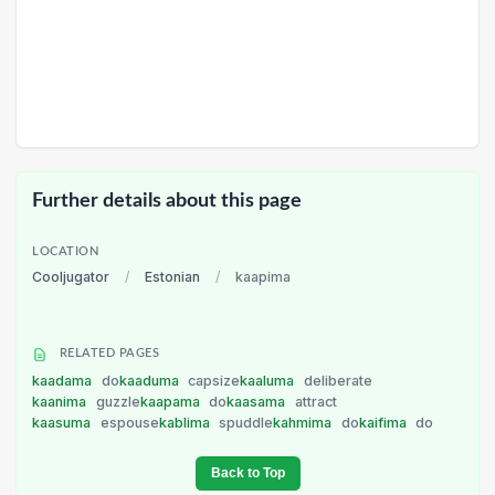
Further details about this page
LOCATION
Cooljugator
/
Estonian
/
kaapima
RELATED PAGES
kaadama
do
kaaduma
capsize
kaaluma
deliberate
kaanima
guzzle
kaapama
do
kaasama
attract
kaasuma
espouse
kablima
spuddle
kahmima
do
kaifima
do
Back to Top