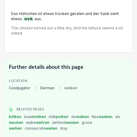
Das Hühnchen ist etwas trocken geraten und der Salat sieht
etwas
welk
aus.
The chicken turned out a little dry, And the lettuce seems a lot
wilted.
Further details about this page
LOCATION
Cooljugator
/
German
/
welken
RELATED PAGES
bölken
bawl
melken
milk
polken
do
walken
flex
wanken
do
wecken
wake
wehren
defend
weiden
graze
weihen
consecrate
weilen
stay