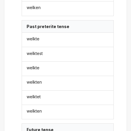
welken
Past preterite tense
welkte
welktest
welkte
welkten
welktet
welkten
Future tense