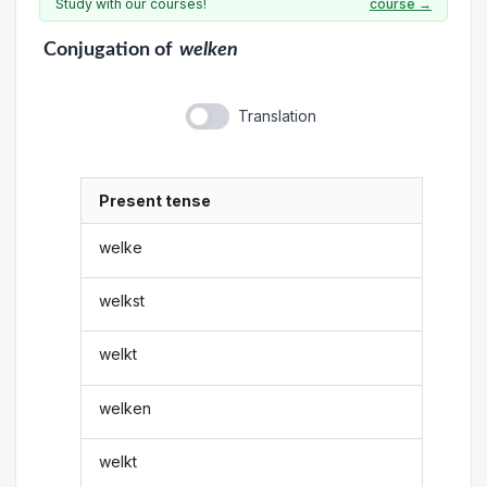
Study with our courses!
course →
Conjugation
of
welken
Translation
Present tense
welke
welkst
welkt
welken
welkt