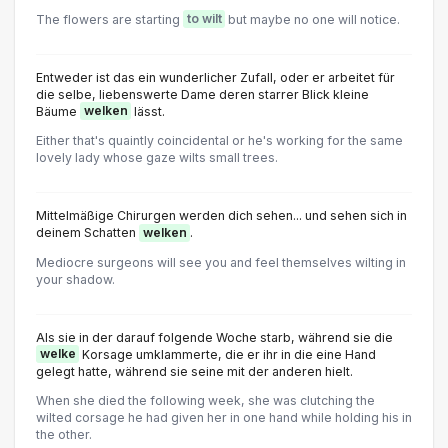
The flowers are starting
to wilt
but maybe no one will notice.
Entweder ist das ein wunderlicher Zufall, oder er arbeitet für
die selbe, liebenswerte Dame deren starrer Blick kleine
Bäume
welken
lässt.
Either that's quaintly coincidental or he's working for the same
lovely lady whose gaze wilts small trees.
Mittelmäßige Chirurgen werden dich sehen... und sehen sich in
deinem Schatten
welken
.
Mediocre surgeons will see you and feel themselves wilting in
your shadow.
Als sie in der darauf folgende Woche starb, während sie die
welke
Korsage umklammerte, die er ihr in die eine Hand
gelegt hatte, während sie seine mit der anderen hielt.
When she died the following week, she was clutching the
wilted corsage he had given her in one hand while holding his in
the other.