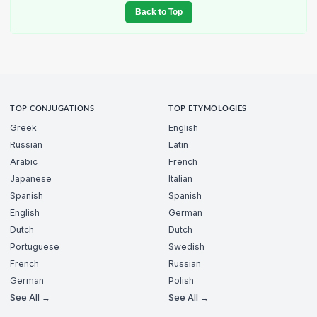
Back to Top
TOP CONJUGATIONS
TOP ETYMOLOGIES
Greek
English
Russian
Latin
Arabic
French
Japanese
Italian
Spanish
Spanish
English
German
Dutch
Dutch
Portuguese
Swedish
French
Russian
German
Polish
See All →
See All →