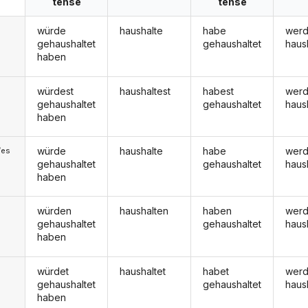
tense
tense
würde
haushalte
habe
wer
gehaushaltet
gehaushaltet
haus
haben
würdest
haushaltest
habest
werd
gehaushaltet
gehaushaltet
haus
haben
würde
haushalte
habe
wer
/es
gehaushaltet
gehaushaltet
haus
haben
würden
haushalten
haben
wer
gehaushaltet
gehaushaltet
haus
haben
würdet
haushaltet
habet
werd
gehaushaltet
gehaushaltet
haus
haben