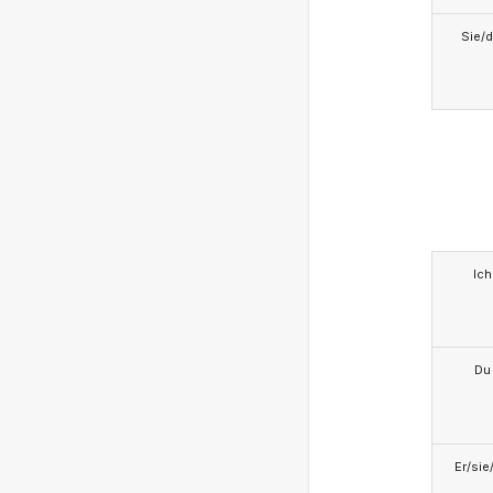
Sie/d
Ich
Du
Er/sie