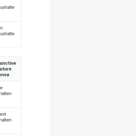
ushalte
en
ushalte
unctive
 future
ense
de
halten
est
halten