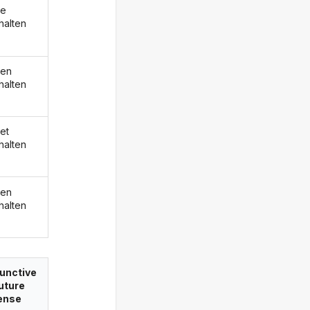
de
halten
den
halten
et
halten
den
halten
unctive
future
ense