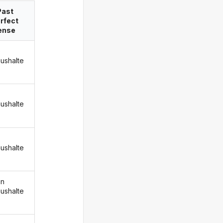
Past
rfect
ense
e
ushalte
ushalte
ushalte
en
ushalte