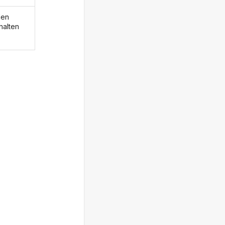
den
halten