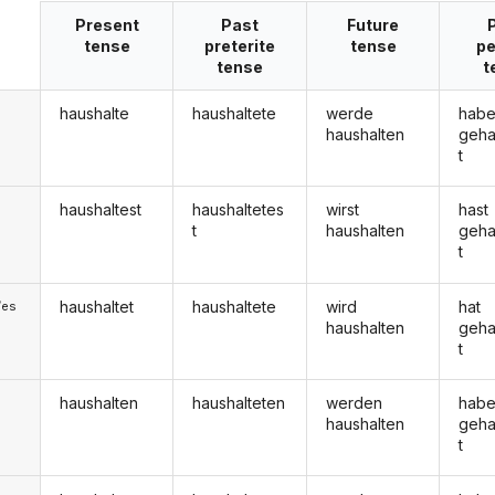
Present
Past
Future
tense
preterite
tense
pe
tense
t
haushalte
haushaltete
werde
hab
haushalten
geha
t
haushaltest
haushaltetes
wirst
hast
t
haushalten
geha
t
haushaltet
haushaltete
wird
hat
/es
haushalten
geha
t
haushalten
haushalteten
werden
hab
haushalten
geha
t