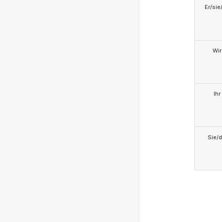
Er/sie
Wir
Ihr
Sie/d