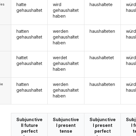
hatte
wird
haushaltete
wür
/es
gehaushaltet
gehaushaltet
haus
haben
hatten
werden
haushalteten
wür
gehaushaltet
gehaushaltet
haus
haben
hattet
werdet
haushaltetet
würd
gehaushaltet
gehaushaltet
haus
haben
hatten
werden
haushalteten
wür
ie
gehaushaltet
gehaushaltet
haus
haben
Subjunctive
Subjunctive
Subjunctive
Subj
II future
I present
I present
I 
perfect
tense
perfect
t