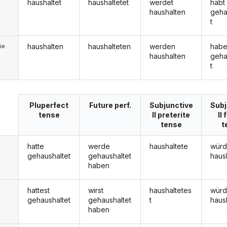
haushaltet
haushaltetet
werdet
habt
haushalten
geha
t
haushalten
haushalteten
werden
hab
ie
haushalten
geha
t
Pluperfect
Future perf.
Subjunctive
Subj
tense
II preterite
II
tense
t
hatte
werde
haushaltete
wür
gehaushaltet
gehaushaltet
haus
haben
hattest
wirst
haushaltetes
würd
gehaushaltet
gehaushaltet
t
haus
haben