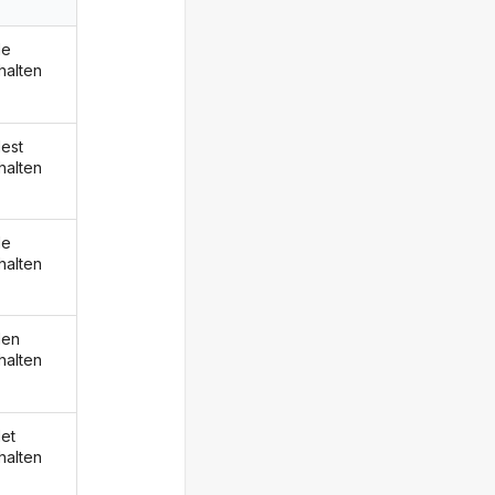
de
halten
est
halten
de
halten
den
halten
et
halten