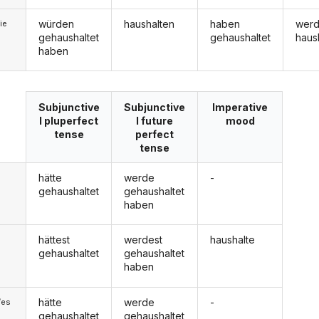
würden
haushalten
haben
wer
ie
gehaushaltet
gehaushaltet
haus
haben
Subjunctive
Subjunctive
Imperative
I pluperfect
I future
mood
tense
perfect
tense
hätte
werde
-
gehaushaltet
gehaushaltet
haben
hättest
werdest
haushalte
gehaushaltet
gehaushaltet
haben
hätte
werde
-
/es
gehaushaltet
gehaushaltet